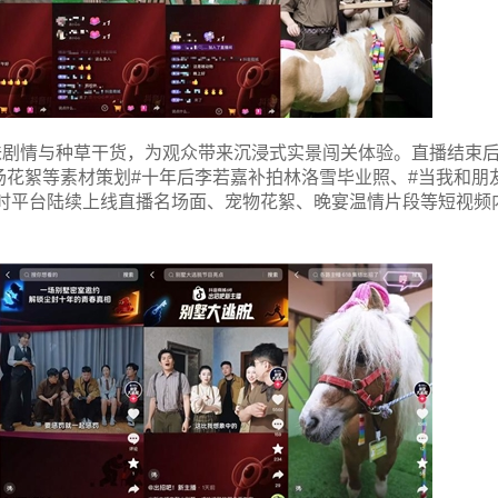
味剧情与种草干货，为观众带来沉浸式实景闯关体验。直播结束
场花絮等素材策划#十年后李若嘉补拍林洛雪毕业照、#当我和朋
同时平台陆续上线直播名场面、宠物花絮、晚宴温情片段等短视频