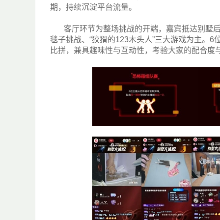
期，持续沉淀平台流量。
客厅环节为整场挑战的开端，嘉宾抵达别墅后
毯子挑战、“狡猾的123木头人”三大游戏为主
比拼，兼具趣味性与互动性，考验大家的配合度