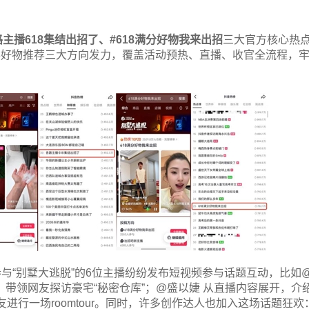
路主播
618
集结出招了、
#618
满分好物我来出招
三大官方核心热
8好物推荐三大方向发力，覆盖活动预热、直播、收官全流程，
与“别墅大逃脱”的6位主播纷纷发布短视频参与话题互动，比如
，带领网友探访豪宅“秘密仓库”；@盛以婕 从直播内容展开，介
进行一场roomtour。同时，许多创作达人也加入这场话题狂欢