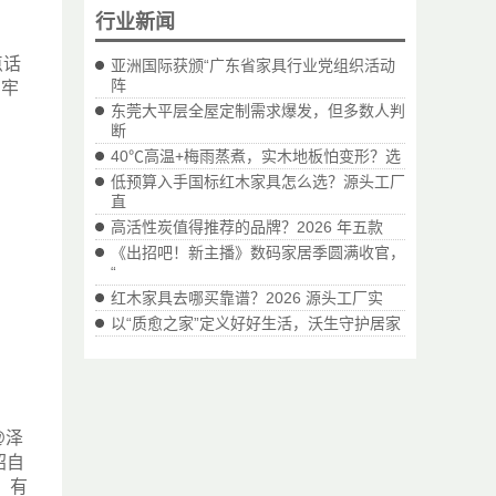
行业新闻
点话
亚洲国际获颁“广东省家具行业党组织活动
阵
牢牢
东莞大平层全屋定制需求爆发，但多数人判
断
40℃高温+梅雨蒸煮，实木地板怕变形？选
低预算入手国标红木家具怎么选？源头工厂
直
高活性炭值得推荐的品牌？2026 年五款
《出招吧！新主播》数码家居季圆满收官，
“
红木家具去哪买靠谱？2026 源头工厂实
以“质愈之家”定义好好生活，沃生守护居家
@泽
绍自
：有