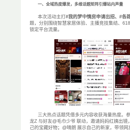
一、全域热度爆发，多维话题矩阵引爆站内声量
本次活动主打
#
我的梦中情房申请出招、
#
各
题，分别围绕智慧家居体验、主播竞技集结、61
锁定平台流量。
三大热点话题凭借多元内容收获海量热度。参
龙Z 与好友@毛巾少爷 联动，邀请妈妈红姨出镜
己的宝藏好物；@晴朗 展示自己的新家，带领网友