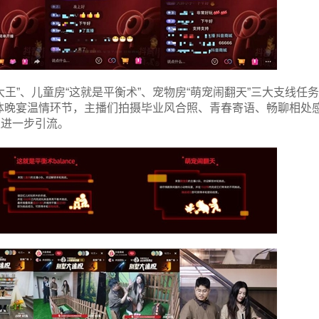
王”、儿童房“这就是平衡术”、宠物房“萌宠闹翻天”三大支线任
体晚宴温情环节，主播们拍摄毕业风合照、青春寄语、畅聊相处
促进一步引流。