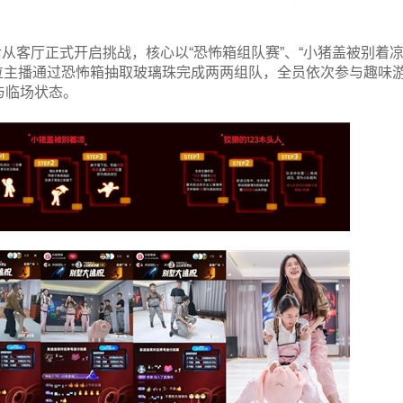
从客厅正式开启挑战，核心以“恐怖箱组队赛”、“小猪盖被别着凉
。6位主播通过恐怖箱抽取玻璃珠完成两两组队，全员依次参与趣味
与临场状态。