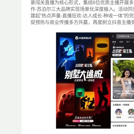
景闯关直播为核心形式，集结6位优质主播开展多
作-苏泊尔三大品牌实现场景化深度植入。活动
建起“热点声量-直播狂欢-达人成长-种收一体”
促预热与商业传播多方共赢，再度树立抖音主播竞