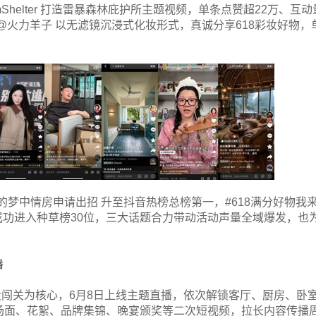
mShelter 打造雷暴森林庇护所主题视频，单条点赞超22万、互动
@火力羊子 以无滤镜沉浸式化妆形式，真诚分享618彩妆好物，
梦中情房申请出招 升至抖音热榜总榜第一，#618满分好物我
了 成功进入种草榜30位，三大话题合力带动活动声量全域爆发，也
播
闯关为核心，6月8日上线主题直播，依次解锁客厅、厨房、卧
场面、花絮、品牌集锦、晚宴颁奖等二次短视频，拉长内容传播