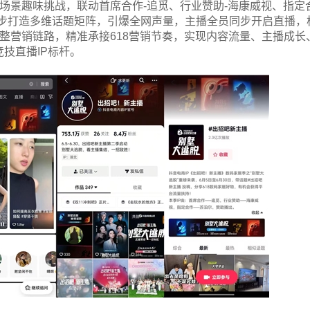
场景趣味挑战，联动首席合作-追觅、行业赞助-海康威视、指定
同步打造多维话题矩阵，引爆全网声量，主播全员同步开启直播，
的完整营销链路，精准承接618营销节奏，实现内容流量、主播成长
技直播IP标杆。