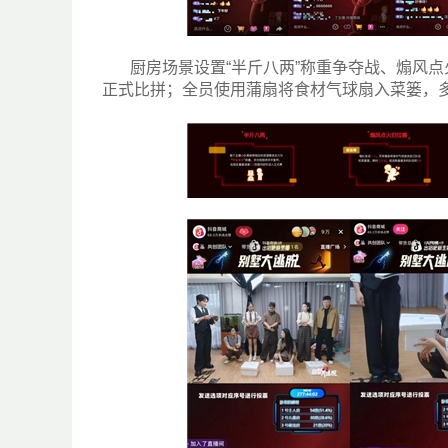
厨房场景设置“半斤八两”称重争夺战、煽风
正式比拼；全员使用蒲扇将食材气球扇入菜篓，