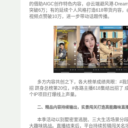
的借助AIGC创作特色内容，@云端避风港-Drea
突破6万；有的延续个人风格打造618带货内容，
视频点赞破10万，进一步带动话题传播。
多方内容共创之下，各大榜单成绩亮眼：#我的
招 跻身总榜第20位，#各路主播618集结出招
个IP项目打爆线上声量。
二、精品内容持续输出，实景闯关打造高能趣味直
本季活动以别墅密室逃脱、三大生活场景分段
大趣味挑战。直播结束后，平台持续剪辑闯关名