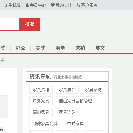
手机版
会员中心
我的关注
客户服务
搜索
中式
办公
美式
服务
营销
英文
内容
资讯导航
行业之事尽收眼底
家具资讯
家具展会
家居家纺
户外家具
佛山家具营销管理
简约家具
家具选购
顺德家具商城
中式家具
实