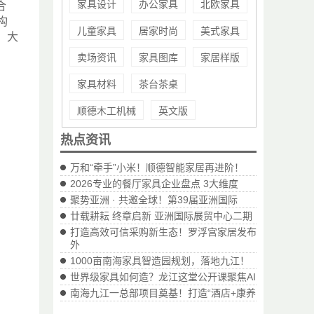
家具设计
办公家具
北欧家具
合
构
儿童家具
居家时尚
美式家具
、大
卖场资讯
家具图库
家居样版
家具材料
茶台茶桌
顺德木工机械
英文版
热点资讯
万和“牵手”小米！顺德智能家居再进阶！
2026专业的餐厅家具企业盘点 3大维度
聚势亚洲 · 共邀全球！第39届亚洲国际
廿载耕耘 终章启新 亚洲国际展贸中心二期
打造高效可信采购新生态！罗浮宫家居发布
外
1000亩南海家具智造园规划，落地九江！
世界级家具如何造？龙江这堂公开课聚焦AI
南海九江一总部项目奠基！打造“酒店+康养