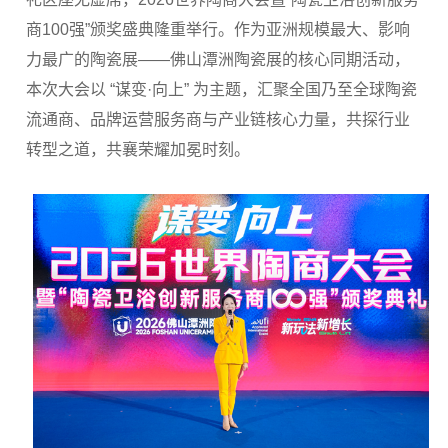
商100强”颁奖盛典隆重举行。作为亚洲规模最大、影响
力最广的陶瓷展——佛山潭洲陶瓷展的核心同期活动，
本次大会以 “谋变·向上” 为主题，汇聚全国乃至全球陶瓷
流通商、品牌运营服务商与产业链核心力量，共探行业
转型之道，共襄荣耀加冕时刻。