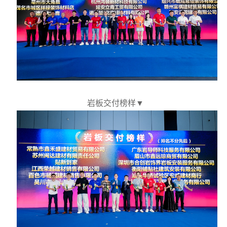
岩板交付榜样
▼