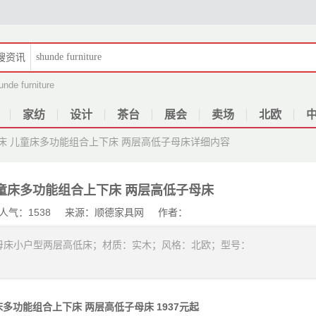
搜
资讯
unde furniture
家纺
设计
茶台
展会
卖场
北欧
床 儿童床多功能组合上下床 两层高低子母床
详细内容
童床多功能组合上下床 两层高低子母床
25 人气：1538 来源：顺德家具网 作者：
母床小户型两层高低床；材质：实木；风格：北欧；型号：
多功能组合上下床 两层高低子母床 1937元起