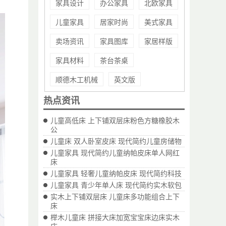
家具设计
办公家具
北欧家具
儿童家具
居家时尚
美式家具
卖场资讯
家具图库
家居样版
家具材料
茶台茶桌
顺德木工机械
英文版
热点资讯
儿童高低床 上下铺双层床粉色方糖橡胶木
公
儿童床 双人卧室皮床 现代简约儿童房储物
儿童家具 现代简约儿童纳帕皮床单人网红
床
儿童家具 轻奢儿童纳帕皮床 现代简约科技
儿童家具 青少年单人床 现代简约实木软包
实木上下铺双层床 儿童床多功能组合上下
床
榉木儿童床 拼接大床加宽宝宝床边床实木