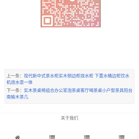
上一条：
现代新中式茶水柜实木侧边柜烧水柜 下置水桶边柜饮水
机烧水壶一体
下一条：
实木茶桌椅组合办公室泡茶桌客厅喝茶桌小户型茶具阳台
南榆木茶几
关于我们