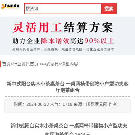
搜
资讯
搜索
首页
>
行业资讯首页
>
中式家具
>详细内容
新中式阳台实木小茶桌茶台 一桌两椅带储物小户型功夫客
厅泡茶组合
时间：2024-08-28 人气：1718 来源：顺德家具网 作者：
新中式阳台实木小茶桌茶台 一桌两椅带储物小户型功夫
客厅泡茶组合 1544元