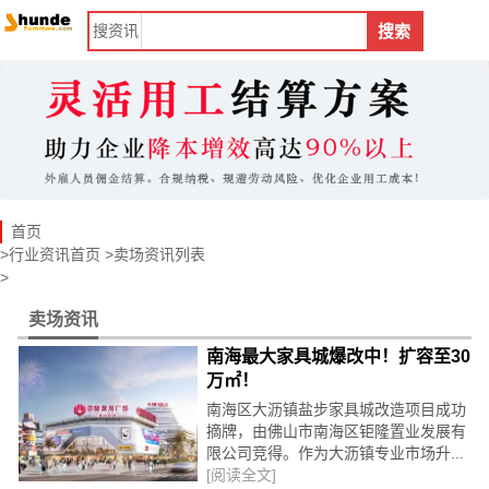
搜
资讯
搜索
首页
>
行业资讯首页
>
卖场资讯
列表
>
卖场资讯
南海最大家具城爆改中！扩容至30
万㎡！
南海区大沥镇盐步家具城改造项目成功
摘牌，由佛山市南海区钜隆置业发展有
限公司竞得。作为大沥镇专业市场升...
[阅读全文]