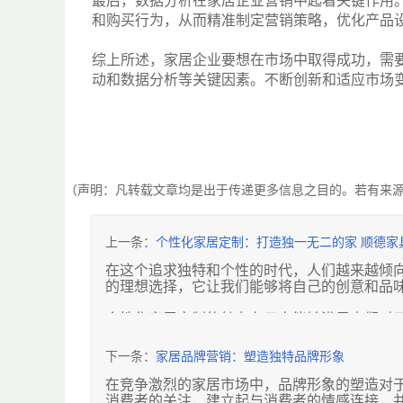
最后，数据分析在家居企业营销中起着关键作用
和购买行为，从而精准制定营销策略，优化产品
综上所述，家居企业要想在市场中取得成功，需
动和数据分析等关键因素。不断创新和适应市场
（声明：凡转载文章均是出于传递更多信息之目的。若有来
上一条：
个性化家居定制：打造独一无二的家 顺德家
在这个追求独特和个性的时代，人们越来越倾
的理想选择，它让我们能够将自己的创意和品
个性化家居定制的魅力在于它能够满足人们对
式，而传统的家居市场往往无法完全满足这些
式、颜色、材质，甚至可以参与到设计过程中
下一条：
家居品牌营销：塑造独特品牌形象
定制家居不仅体现在家具上，还可以延伸到整
在竞争激烈的家居市场中，品牌形象的塑造对
制独特的储物解决方案，合理利用空间；或者
消费者的关注，建立起与消费者的情感连接，