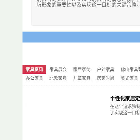
量身定制的方式不仅能提高家居的实用性，还
牌形象的重要性以及实现这一目标的关键策略
此外，个性化家居定制还能够展现个人的品味
首先，独特的品牌形象有助于家居企业在众多
伸。通过选择独特的装饰元素、艺术品和家具
品牌形象能够吸引他们的注意力，并留下深刻
旧还是艺术创意，都可以通过定制来实现，让
值观、风格和个性，与消费者的需求和情感产
当然，个性化家居定制并非只是追求奢华和独
为了塑造独特的品牌形象，家居企业需要深入
能够让人感到温暖、舒适和放松的地方。在定
可以了解消费者对于家居产品的期望，以及他
间。这样的家不仅具有独特的外观，更蕴含着
可以打造一个与目标消费者相契合的品牌形象
个性化家居定制为我们提供了一个展现个性、
此外，品牌形象的塑造还需要注重品牌传播的
而是成为一个真正属于自己的、独一无二的温
和客户服务，所有与消费者接触的点都应该传
家具资讯
家具展会
家居家纺
户外家具
佛山家具
让生活更加丰富多彩。
知和记忆，提升品牌的辨识度和忠诚度。
办公家具
北欧家具
儿童家具
居家时尚
美式家具
在品牌传播过程中，创意和创新是塑造独特品
活动都能够吸引消费者的兴趣，并引发他们的
推出限量版产品或举办创意展览，展示品牌的
个性化家居定
同时，提供优质的产品和卓越的客户体验也是
在这个追求独
有着较高的要求，只有提供高品质的产品才能
了实现这一目标的
售后服务和个性化的解决方案，能够增强消费
最后，社交媒体和网络平台为家居品牌提供了
体内容、与消费者的互动和用户生成内容的利
象。