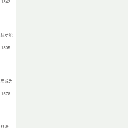
：1342
往往功能
：1305
家居成为
：1578
和舒适。