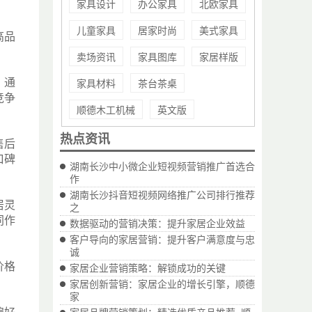
家具设计
办公家具
北欧家具
儿童家具
居家时尚
美式家具
高品
卖场资讯
家具图库
家居样版
。通
家具材料
茶台茶桌
竞争
顺德木工机械
英文版
热点资讯
售后
口碑
湖南长沙中小微企业短视频营销推广首选合
作
湖南长沙抖音短视频网络推广公司排行推荐
居灵
之
同作
数据驱动的营销决策：提升家居企业效益
客户导向的家居营销：提升客户满意度与忠
诚
价格
家居企业营销策略：解锁成功的关键
家居创新营销：家居企业的增长引擎，顺德
家