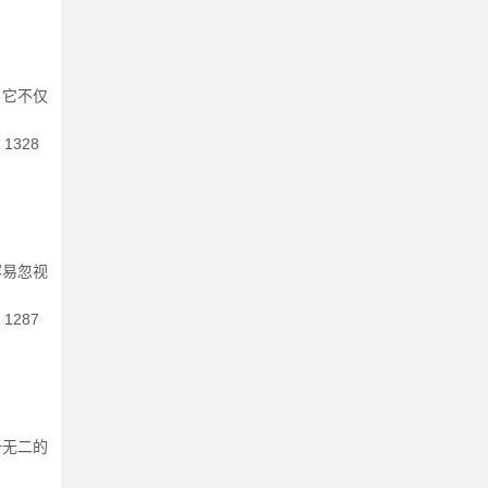
。它不仅
：1328
容易忽视
：1287
一无二的