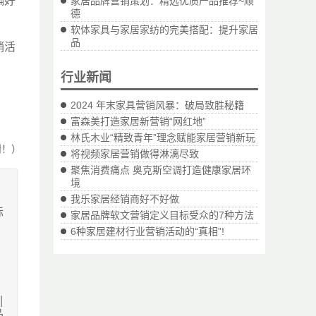
偏好
家居品牌营销策划：精选优质产品推荐~顺
德
软体家具与家居家纺的完美搭配：提升家居
品
销活
行业新闻
2024 年末家具营销风暴：破局致胜秘籍
富森美打造家居新营销“网红地”
林氏木业“精致青年”理念赋能家居营销新玩
谢！）
将视频家居营销做得淋漓尽致
聚焦消费痛点 奥克斯空调打造健康家居环
境
我乐家居经销商好不好做
标
家居品牌软文营销定义目标受众的7种方法
6种家居建材行业营销活动的“真相”!
款
定
引
种
品