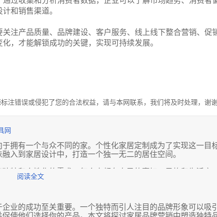
。通过收集和分析消费者数据，企业可以了解市场趋势、消费者
设计和销售渠道。
要关注产品质量、品牌建设、客户服务、线上线下整合营销、促
变化，才能解锁成功的关键，实现可持续发展。
源标注错误或侵犯了您的合法权益，请与本网联系，我们将及时处理，谢
具网
向于拥有一个与众不同的家。个性化家居定制成为了实现这一目
味融入到家居设计中，打造一个独一无二的居住空间。
于独特和个性化的需求。每个人都有自己的喜好、风格和生活方
阅读全文
个性化的要求。通过定制，我们可以根据自己的心意选择家具的
，将自己的想法变为现实。
个家居空间的布局和设计。例如，根据家庭成员的习惯和需求，
于企业的成功至关重要。一个独特而引人注目的品牌形象可以吸
在厨房设计中，根据个人烹饪习惯定制功能齐全的厨房设备。这
并促使他们选择你的产品。本文将探讨家居品牌营销中塑造独特