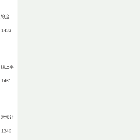
生的追
且
：1433
，线上平
：1461
间常常让
：1346