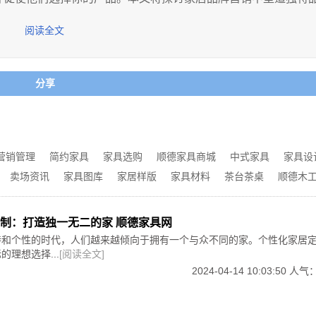
能让我们的生活更加便利和舒适。
。
阅读全文
和风格。一个家不仅仅是居住的地方，也是我们个性和情感的延
竞争对手中脱颖而出。在消费者面对众多选择时，一个与众不同
，可以营造出与自己个性相契合的氛围。无论是简约现代、复古
的印象。通过塑造独特的品牌形象，企业可以传递出自己的独特
家成为一个展示个人风格的舞台。
生共鸣。
分享
特，它更注重的是与居住者的情感连接。一个独一无二的家应该
了解目标消费者的需求和偏好。通过市场调研和消费者洞察，企
制过程中，可以融入家人的喜好和回忆，打造出充满情感共鸣的
们在生活方式、审美和价值观等方面的特点。基于这些了解，企
家的温暖和故事。
，从而吸引他们的关注和认可。
创造独特生活空间的机会。它让我们的家不再是千篇一律的模板
一致性和连贯性。从品牌名称、标志、包装到广告宣传、店铺陈
馨之所。让我们拥抱个性化定制的魅力，打造一个令人心动的家
达出一致的品牌形象和信息。这有助于加强品牌在消费者心中的
营销管理
简约家具
家具选购
顺德家具商城
中式家具
家具设
卖场资讯
家具图库
家居样版
家具材料
茶台茶桌
顺德木
牌形象的关键。引人注目的广告、有个性的品牌故事和独特的营
情感共鸣。例如，一些家居品牌通过与知名设计师或艺术家合作
独特风格和艺术魅力。
制：打造独一无二的家 顺德家具网
塑造独特品牌形象的重要环节。消费者对于家居产品的质量和性
特和个性的时代，人们越来越倾向于拥有一个与众不同的家。个性化家居
满足他们的需求。此外，注重客户体验，如提供专业的购物指导
理想选择...
[阅读全文]
者对品牌的满意度和忠诚度。
2024-04-14 10:03:50 人气
与消费者互动和传播品牌形象的重要渠道。通过精心策划的社交
用，品牌可以增加品牌的曝光度和口碑，进一步塑造独特的品牌