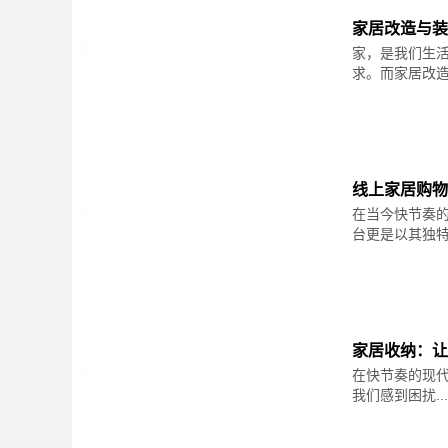
家居改造与装
综上所述，家居品牌营销中塑造独特品牌形象
家，是我们生
性、创新与创意、提供优质产品和客户体验，
令人印象深刻的品牌形象，吸引消费者的关注
求。而家居改造与
线上家居购物
在当今快节奏
台更是以其独特的
家居收纳：让
在快节奏的现
我们感到困扰...