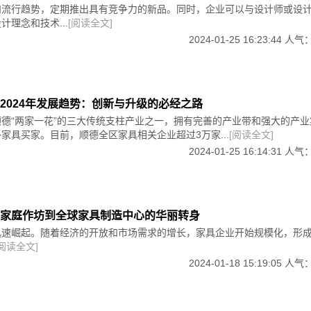
和流行趋势，定期推出具有竞争力的新品。同时，企业可以与设计师或设
计理念和技术...
[阅读全文]
2024-01-25 16:23:44 人气
2024年发展趋势：创新与升级的必经之路
德“两家一花”的三大传统支柱产业之一，拥有完善的产业带和强大的产业
家具买家。目前，顺德全区家具相关企业超过3万家...
[阅读全文]
2024-01-25 16:14:31 人气
于其表面覆盖着一层高科技材料，科技布沙发能够抵御日常生活
微的污渍而犯愁，只需轻轻一擦，沙发就能焕然一新。
的一大原因。对于有孩子的家庭来说，沙发常常成为孩子们的玩
家庭作坊到全球家具制造中心的华丽转身
沙发只需用湿布擦拭即可，方便快捷。
迅速崛起。随着经济的开放和市场需求的增长，家具企业开始规模化，形成
[阅读全文]
2024-01-18 15:19:05 人气