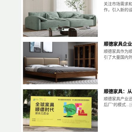
关注市场需求
作，引入新的设
顺德家具企业
顺德家具作为顺
引了大量国内外
首先，让我们来谈谈科技布沙发的耐用性。由
的污渍、油渍和划痕。这意味着您无需再为轻
其次，科技布沙发的易清洁性也是其备受青睐
顺德家具：从
和画板，传统的布艺沙发难以清洗，而科技布
顺德家具产业
后厂”的模式...