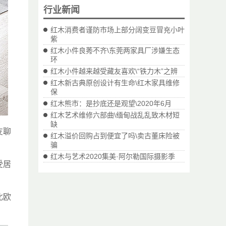
行业新闻
红木消费者谨防市场上部分阔变豆冒充小叶
紫
红木小件良莠不齐\东莞两家具厂涉嫌生态
环
红木小件越来越受藏友喜欢\“铁力木”之辨
红木新古典原创设计有生命\红木家具维修
保
红木熊市：是抄底还是观望\2020年6月
红木艺术维修六部曲\缅甸战乱乱致木材短
缺
友聊
红木溢价回购占到便宜了吗\卖古董床险被
骗
红木与艺术2020集美·阿尔勒国际摄影季
受居
北欧