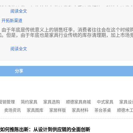
料制成的沙发。与传统的布艺沙发和皮质沙发相比，科技布沙发
阅读全文
优势。
，开拓新渠道
。由于年底是传统意义上的销售旺季，消费者往往会在这个时候
加。但是，由于年底也是家具行业传统的库存清理期，加上市场
阅读全文
道的竞争也日益激烈。许多家具企业会通过促销活动、折扣销售
企业带来了新的销售渠道和营销方式，例如定制家具、智能家居
分享
存的局面。家具企业需要抓住市场需求，积极开拓新的销售渠道
也需要加强产品质量和服务质量，提升消费者满意度和忠诚度。
营销管理
简约家具
家具选购
顺德家具商城
中式家具
家具设
卖场资讯
家具图库
家居样版
家具材料
茶台茶桌
顺德木
如何推陈出新：从设计到供应链的全面创新