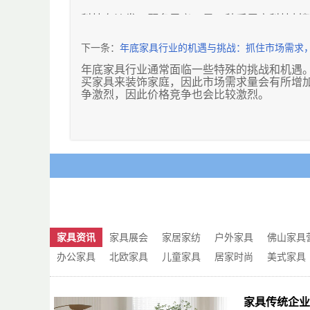
科技布沙发，顾名思义，是一种采用高科技材
耐用性、易清洁性和舒适度方面都有着显著的
下一条：
年底家具行业的机遇与挑战：抓住市场需求
年底家具行业通常面临一些特殊的挑战和机遇
买家具来装饰家庭，因此市场需求量会有所增
争激烈，因此价格竞争也会比较激烈。
此外，随着电商平台的兴起，年底线上销售渠
方式来吸引消费者。同时，线上销售也给家具
等。
总的来说，年底家具行业面临着机遇和挑战并
营销方式，以提高销售额和市场份额。同时，
家具资讯
家具展会
家居家纺
户外家具
佛山家具
办公家具
北欧家具
儿童家具
居家时尚
美式家具
家具传统企业