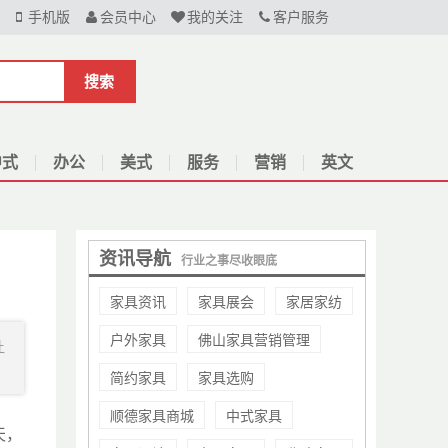
手机版
会员中心
我的关注
客户服务
搜索
中式
办公
美式
服务
营销
英文
资讯导航
行业之事尽收眼底
家具资讯
家具展会
家居家纺
户外家具
佛山家具营销管理
让
简约家具
家具选购
顺德家具商城
中式家具
天，