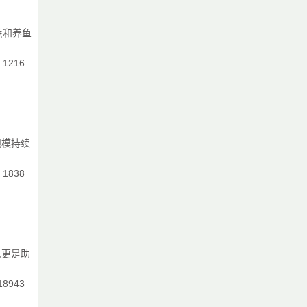
蔗和养鱼
：1216
规模持续
：1838
,更是助
18943