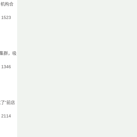
计机构合
：1523
集群，吸
：1346
中
具
了“前店
：2114