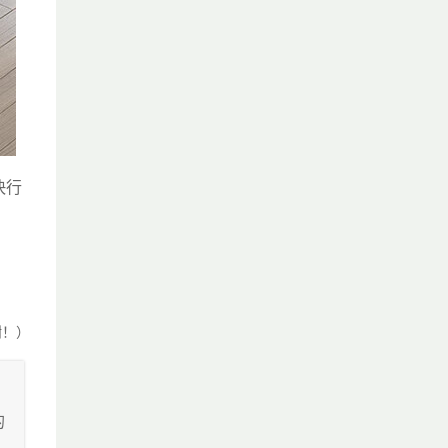
快行
谢！）
的