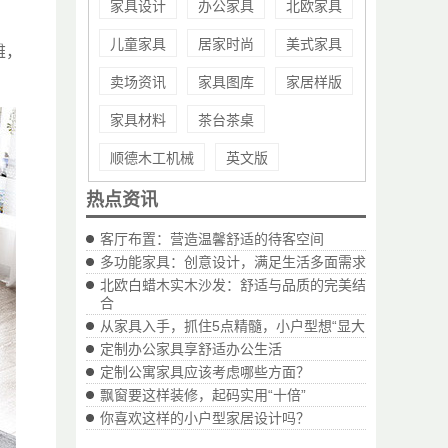
家具设计
办公家具
北欧家具
儿童家具
居家时尚
美式家具
雅，
卖场资讯
家具图库
家居样版
家具材料
茶台茶桌
顺德木工机械
英文版
热点资讯
客厅布置：营造温馨舒适的待客空间
多功能家具：创意设计，满足生活多面需求
北欧白蜡木实木沙发：舒适与品质的完美结
合
从家具入手，抓住5点精髓，小户型想“显大
定制办公家具享舒适办公生活
定制公寓家具应该考虑哪些方面？
飘窗要这样装修，起码实用“十倍”
你喜欢这样的小户型家居设计吗？