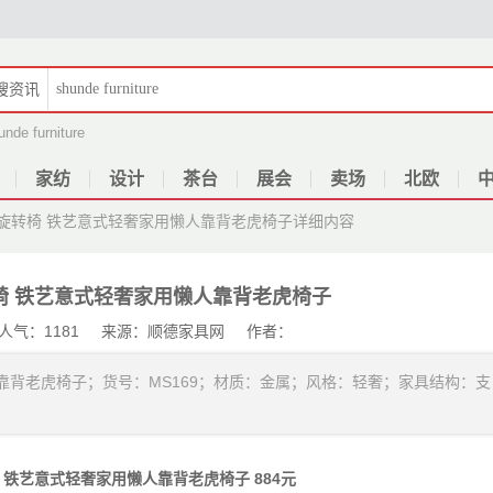
搜
资讯
unde furniture
家纺
设计
茶台
展会
卖场
北欧
旋转椅 铁艺意式轻奢家用懒人靠背老虎椅子
详细内容
椅 铁艺意式轻奢家用懒人靠背老虎椅子
08 人气：1181 来源：顺德家具网 作者：
靠背老虎椅子；货号：MS169；材质：金属；风格：轻奢；家具结构：支
铁艺意式轻奢家用懒人靠背老虎椅子 884元