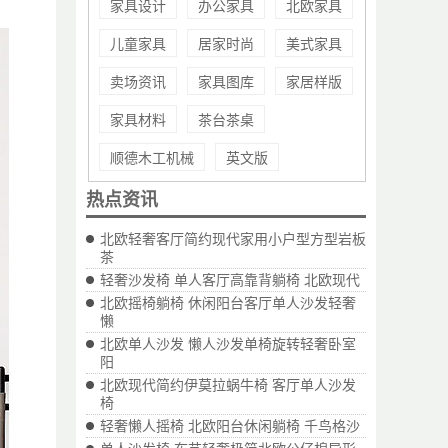
家具设计
办公家具
北欧家具
儿童家具
居家时尚
美式家具
卖场资讯
家具图库
家居样版
家具材料
茶台茶桌
顺德木工机械
英文版
热点资讯
北欧轻奢客厅简约现代家用小户型方型岩板
茶
轻奢沙发椅 单人客厅高靠背躺椅 北欧现代
北欧摇椅躺椅 休闲阳台客厅单人沙发轻奢
懒
北欧单人沙发 懒人沙发单椅旋转轻奢卧室
阳
北欧现代简约伊莫拉蜗牛椅 客厅单人沙发
椅
轻奢懒人摇椅 北欧阳台休闲躺椅 千鸟格沙