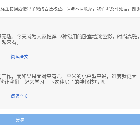
源标注错误或侵犯了您的合法权益，请与本网联系，我们将及时处理，谢
无趣。今天就为大家推荐12种常用的卧室墙漆色彩，时尚高雅
一起来看。
阅读全文
的工作，而如果是面对只有几十平米的小户型来说，难度就更大
，就让我们一起来学习一下这种房子的装修技巧吧。
黑色，好看也耐看，任时光荏苒，依旧时髦的很。
阅读全文
空间高雅而不高冷，温馨而不俗气。
大多都是因为经济能力有限的原因，因此无论小户型怎么装修，
分享
计标准。这就需要在最初设计规划时，布局好每一个场所对应的
欧美家居的样子，将厨房打造成开放式、和客厅采用同样的室内