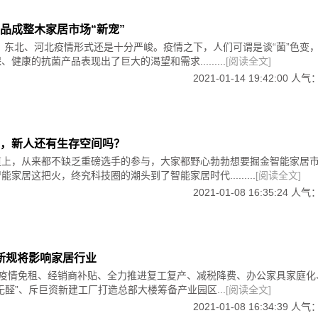
品成整木家居市场“新宠”
年，东北、河北疫情形式还是十分严峻。疫情之下，人们可谓是谈“菌”色变
健康的抗菌产品表现出了巨大的渴望和需求.........
[阅读全文]
有着梦幻的少女感。由于与低明度的色彩搭配差异性小，容易引
。
2021-01-14 19:42:00 人气
，新人还有生存空间吗？
不多，都是一样的少女、梦幻、浪漫，适合搭配深色家居，能跳
道上，从来都不缺乏重磅选手的参与，大家都野心勃勃想要掘金智能家居
有助于促进睡眠。
家居这把火，终究科技圈的潮头到了智能家居时代.........
[阅读全文]
2021-01-08 16:35:24 人气
馨，但得益于其相对不高的亮度，与亮度较高的色彩搭配时能够
浅庸俗的问题。
些新规将影响家居行业
，“疫情免租、经销商补贴、全力推进复工复产、减税降费、办公家具家庭化
无醛”、斥巨资新建工厂打造总部大楼筹备产业园区...
[阅读全文]
2021-01-08 16:34:39 人气