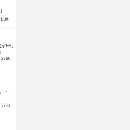
卧
计
工机械
而
问
是家居行
]
：2768
应
助
又
惬
去一年，
深
、
：2761
内
。