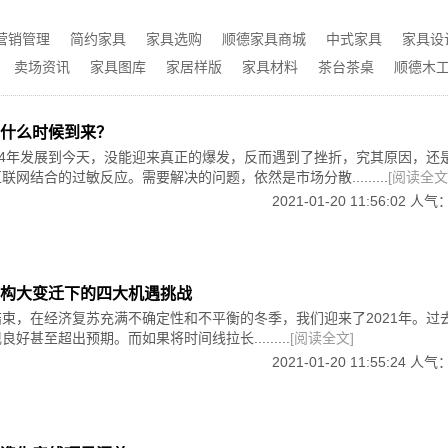
为性冷淡色。如果你的家居风格是地中海或工业风，可以考虑将
和谐而优雅，高级感扑面而来。
营销管理
简约家具
家具选购
顺德家具商城
中式家具
家具设
卖场资讯
家具图库
家居样版
家具材料
茶台茶桌
顺德木
、过于繁复的家居饰品的话，非但无法起到很好的点缀作用，反
的感觉。所以，一般来说，专业设计师遇到小户型怎么装修这种
该遵循精简、有序原则。
什么时候到来？
84年发展到今天，没能迎来真正的爆发，反而遇到了挫折，究其原因，还
自然，搭配白色床品和家具，很是干净利落。
网结合的过敏反应。需要解决的问题，依然是市场分散.........
[阅读全文
2021-01-20 11:56:02 人气
对于软装家具选购方面的技巧。大家都知道，越是有限的空间，
、又可以随意拆装的隐形收纳柜，不仅可以减少占地面积，还有
趋向于灰色，给人一种初秋傍晚江面烟雾氤氲的感觉，有点冷意
构大变迁下的四大机遇挑战
缓解情绪，愉悦心情，若能搭配白色床品和装饰画，则能表现出
束，在经济复苏充满不确定性和不平衡的冬季，我们迎来了2021年。过
也是小户型怎么装修的不可忽略的技巧之一。通常来说，相对于
好甚至超出预期。而如果将时间线拉长.........
[阅读全文]
为它们呈现出的鲜亮、明朗视觉效果，而可以帮助起到放大视野
2021-01-20 11:55:24 人气
候，尽量采用素净淡雅的颜色来进行提亮居住空间哦。
不失活力大气，在中式的室内设计种不太常见，但在简欧式的室
感。
节是非常多的，今天小编整理的，只是其中一些比较基础的内容