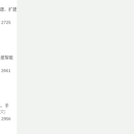
新建、扩建
：2725
的
间
全屋智能
：2661
缓
电、手
文]
格
：2956