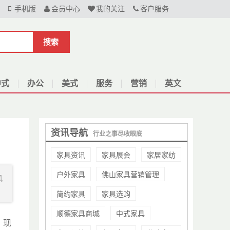
手机版
会员中心
我的关注
客户服务
搜索
中式
办公
美式
服务
营销
英文
资讯导航
行业之事尽收眼底
家具资讯
家具展会
家居家纺
户外家具
佛山家具营销管理
风
简约家具
家具选购
顺德家具商城
中式家具
，现