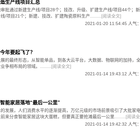
造生产线项目汇总
修的小技巧的同时，更要多学多看专业知识哦。
审批通过新建生产线/项目28个；技改、升级、扩建生产线/项目44个；
/项目21个；新建、技改、扩建陶瓷原料生产.........
[阅读全文]
2021-01-20 11:54:45 人气
作是黑色与绿色的混合，既融合了黑色的沉稳内敛，又融合了绿色
墙壁刷成墨绿色，天花板刷成白色，会形成强烈对比，使整个空
今年要起飞了？
发展的最终形态，从智能单品，到各大云平台，大数据、物联网的加持，
相布局的领域。.........
[阅读全文]
2021-01-14 19:43:12 人气
的色彩，极为清新自然，用在卧室里，有助于缓解视觉疲劳，舒
智能家居落地“最后一公里”
术的发展，人们消费水平的逐渐提高，万亿元级的市场前景吸引了大批家
来分食智能家居这块大蛋糕，但要真正要抢滩最后一公里.........
[阅读全
，很是端庄大气，与黑白色床品相得益彰，能营造出一种复古风
2021-01-14 19:42:32 人气