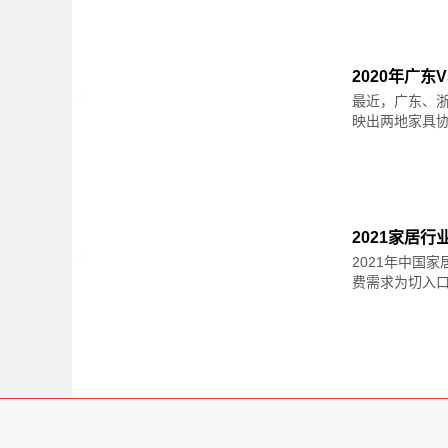
1，海蓝色
海蓝色是一种纯度较高、明度较低的青色，可
2020年广
最近，广东、浙
映出两地家具协会
2，宝石蓝
宝石蓝在90年代非常流行，近年来大有王者归
的床品，营造沉稳静谧的睡眠环境。
2021家居行
2021年中国
费需求为切入口，