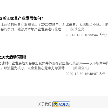
以说是大海的色彩，具有深邃、洒落的特性，适合用于男孩卧室
东VS浙江家具产业发展如何？
江两省的家具产业都晒出了2020成绩单，对比来看，表现相当不错。同
的努力，能够对本地产业发展进行梳理.........
[阅读全文]
2021-01-08 16:33:44 人气
来的架势，其纯度较高，给人稳重、严肃的感觉，适合搭配浅灰
业10大趋势预测！
家居建材行业发展趋势会更加聚焦并体现在这些核心关键词——以市场为导
以流量为核心，以企业核心竞争力为驱动.........
[阅读全文]
2020-12-30 16:48:07 人气
关于我们