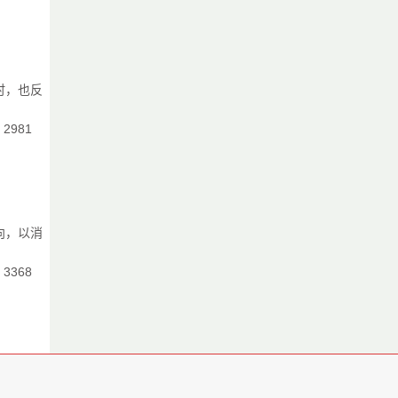
。
时，也反
：2981
色
向，以消
：3368