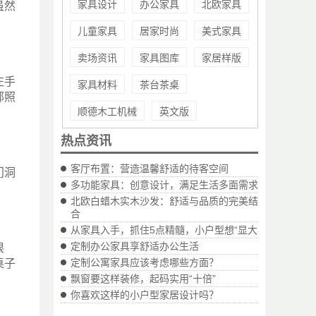
家具设计
办公家具
北欧家具
虽然
儿童家具
居家时尚
美式家具
卖场资讯
家具图库
家居样版
左手
家具材料
茶台茶桌
部照
顺德木工机械
英文版
热点资讯
客厅布置：营造温馨舒适的待客空间
门洞
多功能家具：创意设计，满足生活多面需求
。
北欧白蜡木实木沙发：舒适与品质的完美结
合
从家具入手，抓住5点精髓，小户型想“显大
定制办公家具享舒适办公生活
很
定制公寓家具应该考虑哪些方面？
桌子
飘窗要这样装修，起码实用“十倍”
你喜欢这样的小户型家居设计吗？