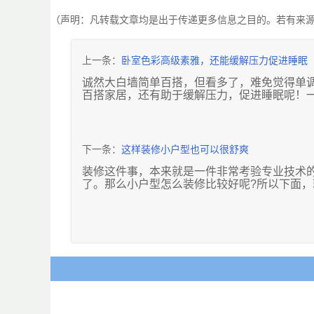
（声明：凡转载文章均是出于传递更多信息之目的。若有来
上一条：
卧室色彩高级素雅，还能缓解压力促进睡眠
诚然大白墙简单百搭，但看多了，难免觉得单调
百搭家居，还有助于缓解压力，促进睡眠呢！
一，灰色系
下一条：
这样装修小户型也可以很舒爽
1，浅灰色
装修这件事，本来就是一件非常考验专业技术
了。那么小户型怎么装修比较好呢?所以下面
浅灰色是永不落伍的潮色，可以理解成50％的
1、功能划分明确
浅灰色墙面适合搭配一些暖色软装，会使整个
相信大部分老百姓之所以选择购买这种房子，
应该以尽可能地满足业主的使用需求为首要设
能，比如借助屏风等隔断物品，或者不妨参照
2，烟灰色
修风格，起到最大化地提高使用率的效果。