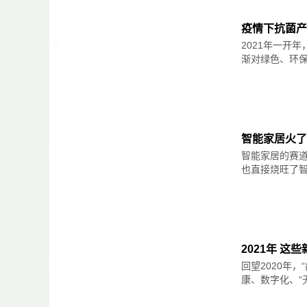
三，粉色
疫情下抗菌产
1，浅粉色
2021年一开
渐对绿色、环保、
浅粉色是一种很常见的色彩，其纯度非常低，
污染，所以浅粉色一般都与高明度的色彩搭配
2，浅山茶色
智能家居火了
浅山茶色的纯度也非常低，看起来与浅粉色差
智能家居的赛
粉嫩柔软的感觉，使整个空间更显雅致安然，
也直接烧旺了智能
3，珊瑚粉
珊瑚粉有粉红色的特性，比如温柔、妩媚、温
现活泼欢快的效果，很好地解决了粉色容易肤
2021年 这
回望2020年
康、数字化、“
四，蓝色