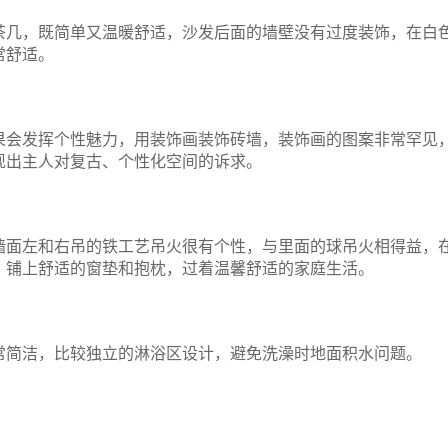
茶几，既简单又温暖舒适，沙发后面的墙壁没有过度装饰，在白
常舒适。
果会发挥个性魅力，用装饰画装饰砖墙，装饰画的图案非常罕见
现出主人对复古、个性化空间的诉求。
墙面左和右吊的铁工艺吊火很有个性，与里面的球吊火相得益，
，铺上舒适的窗垫和抱枕，过着温馨舒适的家庭生活。
常简洁，比较独立的淋浴区设计，避免洗澡时地面积水问题。