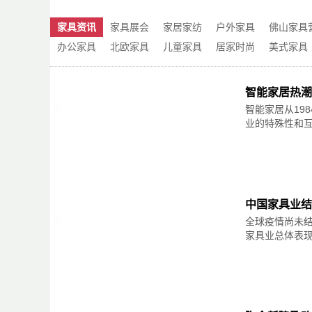
比起浅灰色，烟灰色要高冷一些，被时尚界称
室墙面刷成烟灰色，再搭配一张胡桃木的床，
家具资讯
家具展会
家居家纺
户外家具
佛山家具
2、家居饰品应该避“繁重”、偏“精简”
办公家具
北欧家具
儿童家具
居家时尚
美式家具
对于面积狭窄的房子来说，如果使用华而不实
二，绿色系
还可能让整个家居带给人杂乱无章、拥挤压抑
题的时候，他们往往会提醒大家，家居饰品应
智能家居热潮
1，绿瓷色
智能家居从19
绿瓷色，不鲜艳，但也不暗沉，给人感觉非常
业的特殊性和互联
3、选购外形小巧、“内在”丰富的软装家具
研究小户型怎么装修这件事情，自然不能少了
2，水浅葱色
该选购小巧、灵活型的家具，像具备储物功能
于营造出一个干净、整洁的良好居住氛围。
水浅葱色非绿色，而是一种青色，纯度偏低，
中国家具业结
有点梦幻。将卧室墙面刷成水浅葱色，有助于
4、尽量走浅淡色系装修路线
意舒适的休闲生活感。
全球疫情尚未结
除了以上几点之外，正确、合适的颜色搭配，
家具业总体表现良
色容易带给人的收缩、压迫感觉，浅色往往因
愉悦心情的作用。所以，建议大家在装修的时
2，灰绿色
灰绿色，亮度较高，饱和度较低，清新淡雅又
设计中随处可
见，常用来营造淡雅舒适的视觉
在实际的装修过程中，小户型房子所涉及的细