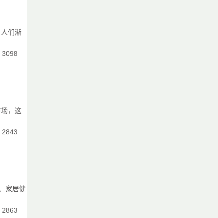
，人们渐
起
：3098
出
市场，这
：2843
呈
、家居健
：2863