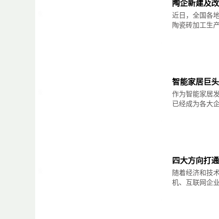
陶企新建及改
所以，希望大家在参考本文关于小户型怎么装
近日，全国各地
陶瓷砖加工生产线
4，墨绿色
墨绿色是2020年最流行的色彩，可以将它看
活泼明朗。在卧室光线姣好的前提下，将卧室
更时尚立体。
智能家居巨头
作为智能家居
5，翠绿色
已经成为各大企业争
翠绿色是一种较为明亮的绿色，是阳光下草木
眼睛疲惫。
四大方向打通
6，松石绿
随着经济和技
机、互联网企业前
松石绿，比翠绿色略浅，略偏蓝，色调也较纯
的视觉感受。