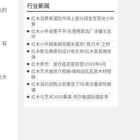
行业新闻
色的
红木消费者谨防市场上部分阔变豆冒充小叶
紫
红木小件良莠不齐\东莞两家具厂涉嫌生态
环
，有
红木小件越来越受藏友喜欢\“铁力木”之辨
红木新古典原创设计有生命\红木家具维修
保
红木熊市：是抄底还是观望\2020年6月
红木艺术维修六部曲\缅甸战乱乱致木材短
在大
缺
红木溢价回购占到便宜了吗\卖古董床险被
骗
红木与艺术2020集美·阿尔勒国际摄影季