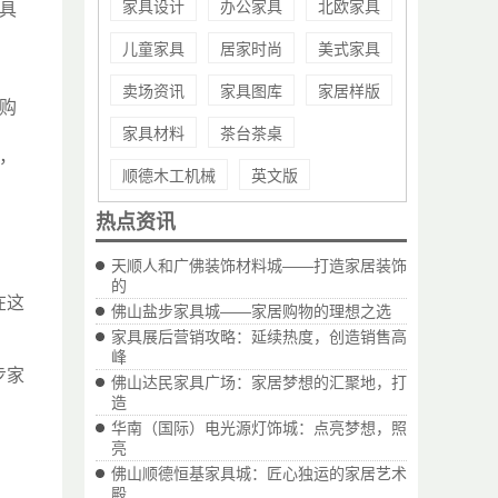
家具设计
办公家具
北欧家具
家具
儿童家具
居家时尚
美式家具
卖场资讯
家具图库
家居样版
的购
家具材料
茶台茶桌
度，
顺德木工机械
英文版
热点资讯
天顺人和广佛装饰材料城——打造家居装饰
的
在这
佛山盐步家具城——家居购物的理想之选
家具展后营销攻略：延续热度，创造销售高
峰
步家
佛山达民家具广场：家居梦想的汇聚地，打
造
华南（国际）电光源灯饰城：点亮梦想，照
亮
佛山顺德恒基家具城：匠心独运的家居艺术
殿