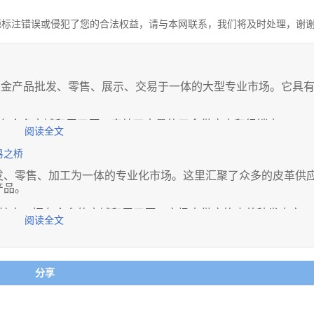
源标注错误或侵犯了您的合法权益，请与本网联系，我们将及时处理，谢
金产品批发、零售、展示、交易于一体的大型专业市场。它具
阔，拥有众多商铺和展示厅，容纳了大量的五金供应商和经销商。
阅读全文
金产品，包括工具、紧固件、机械零部件、建筑五金、电器五金等，满
易之桥
佛五金城设有门店或代理权，保证了产品的质量和信誉。
是个人消费者，都可以在这里找到合适的五金产品，并享受相应的价格
发、零售、加工为一体的专业化市场。这里汇聚了众多的皮革供
产品。
富的行业经验，能够提供专业的产品咨询、技术支持和售后服务。
越，交通便利，周边有完善的道路网络和公交设施，方便货物的运输和
地面积较大，拥有众多的商铺和展示厅。市场内供应的皮革种类丰富，
阅读全文
人造革和合成革。无论是用于服装、箱包、鞋类还是家居饰品等
行业的展会、促销活动和技术交流会议，为商家和客户提供更多的商机
众多供应商提供经过严格筛选的优质皮革。同时，一些知名品牌也在这
配备了仓储、物流、餐饮、住宿等配套设施，为商家和客户提供便利的
分享
市场还提供皮革加工和定制服务。客户可以根据自己的需求，定制各种
为华南地区重要的五金交易中心之一，为佛山及周边地区的经济
格相对较为合理，为客户提供了具有竞争力的采购选择。