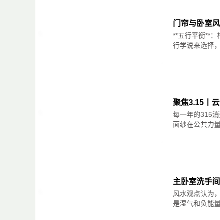
门帘与卧室风
**五行平衡*
行学说来选择，
聚焦3.15
每一年的315
面纱在公共力量
主卧室洗手间
风水观点认为
是湿气和负能量集