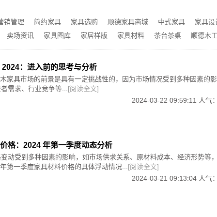
引了来自全国各地乃至国际的采购商和贸易商，为供应商和客户提供了
发展而有所变化。如果需要更详细和准确的信息，建议直接联系
业信息的交流中心，通过与供应商、客户和行业专家的互动，能够了解
营销管理
简约家具
家具选购
顺德家具商城
中式家具
家具设
。
齐全，包括物流、仓储、设计工作室等，为皮革企业提供了便捷的一站
卖场资讯
家具图库
家居样版
家具材料
茶台茶桌
顺德木
务和良好的商业环境，成为了佛山市皮革行业的重要聚集地和交
 2024：进入前的思考与分析
获得满足其需求的皮革产品和商机。
 年红木家具市场的前景是具有一定挑战性的，因为市场情况受到多种因素的
的问题，欢迎继续提问。
者需求、行业竞争等...
[阅读全文]
2024-03-22 09:59:11 人气
价格：2024 年第一季度动态分析
格变动受到多种因素的影响，如市场供求关系、原材料成本、经济形势等
4 年第一季度家具材料价格的具体浮动情况...
[阅读全文]
2024-03-21 09:13:04 人气