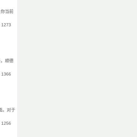
从你当前
：1273
奇。顺德
：1366
面。对于
：1256