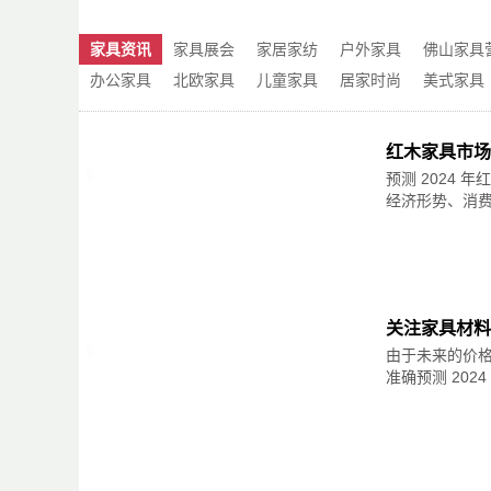
5. **贸易与合作机会**：广佛皮革市场吸
广泛的贸易和合作机会。
以上内容仅供参考，具体情况可能会随着市场
6. **行业信息与趋势**：市场也是皮革行
家具资讯
家具展会
家居家纺
户外家具
佛山家具
佛五金城或相关部门进行了解。
到最新的皮革流行趋势、技术创新和市场动态
7. **配套设施完善**：市场周边配套设施
办公家具
北欧家具
儿童家具
居家时尚
美式家具
式服务。
广佛皮革市场以其丰富的产品资源、专业的服
红木家具市场
平台。无论是供应商还是采购商，都能在这里
预测 2024
如果你还有其他关于广佛皮革市场或相关内容
经济形势、消费
关注家具材料
由于未来的价
准确预测 202