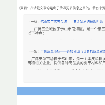
（声明：凡转载文章均是出于传递更多信息之目的。若有来
上一条：
佛山市广佛五金城——五金贸易的璀璨明珠
广佛五金城位于佛山市南海区，是一个集五
以下特点：
1. **规模宏大**：广佛五金城占地面积广
2. **产品种类丰富**：这里汇聚了各种五
足不同行业和需求的客户。
下一条：
广佛皮革市场——连接佛山与世界的皮革贸
3. **品牌汇聚**：许多知名五金品牌在广
4. **批发与零售并重**：无论是批发商还
广佛皮革市场位于佛山市，是一个集皮革批
优惠。
商和相关企业，提供各种高品质的皮革材料和
5. **专业服务**：城内的商家通常具备丰
6. **便捷交通**：广佛五金城地理位置优
1. **规模与产品种类**：广佛皮革市场占
人员的往来。
包括牛皮、羊皮、猪皮等天然皮革，以及各种
7. **展会与活动**：该市场经常举办五金
域的皮革，都能在这里找到。
和信息交流平台。
2. **质量与品牌**：市场注重产品质量，
8. **完善的配套设施**：广佛五金城周边
里设有门店，展示其最新的产品和设计。
一站式服务。
3. **加工与定制服务**：除了皮革销售，
皮革制品，满足个性化的设计要求。
广佛五金城以其规模、产品种类和专业服务成
4. **价格优势**：由于市场竞争激烈，价
展做出了贡献。