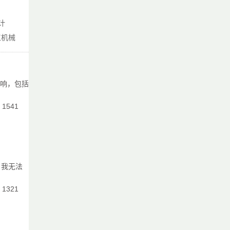
广
计
工机械
易
影响，包括
：1541
，我无法
：1321