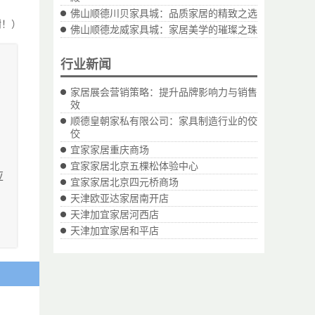
佛山顺德川贝家具城：品质家居的精致之选
谢！）
佛山顺德龙威家具城：家居美学的璀璨之珠
行业新闻
有
家居展会营销策略：提升品牌影响力与销售
效
顺德皇朝家私有限公司：家具制造行业的佼
佼
宜家家居重庆商场
宜家家居北京五棵松体验中心
应
宜家家居北京四元桥商场
天津欧亚达家居南开店
天津加宜家居河西店
领
天津加宜家居和平店
发