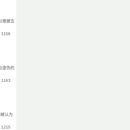
以根据五
：1156
业虚伪的
：1163
间被认为
：1215