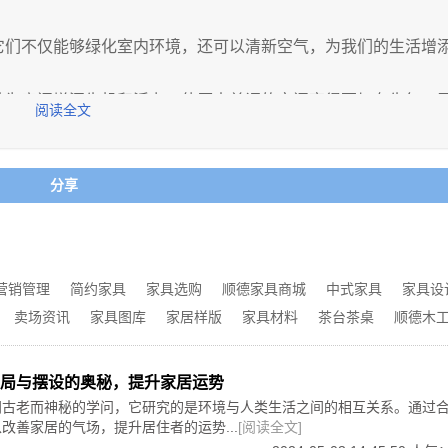
摆放一些寓意吉祥的物品，如招财猫、福字等，可以带来好运和
它们不仅能够绿化室内环境，还可以清新空气，为我们的生活增
以免产生煞气。植物也是提升家居运势的好选择，它们能够增加
的招财作用。
够为房间增添生机和活力，使原本单调的空间变得更加有生气。
阅读全文
。不同的颜色代表着不同的能量和运势。例如，红色被认为是吉
内环境的植物，如仙人掌、绿萝、吊兰等，都能立刻让整个空间
色则具有宁静、稳重的效果，适合用于卧室。在选择家居色彩时
舒适和谐的居住氛围。
它们通过吸收空气中的有害气体，如甲醛、苯等，将其转化为氧
分享
乱无章的环境会影响气场的流通，从而影响居住者的运势。定期
市中的人们尤为重要，因为城市空气往往较为污染。在室内摆放
加顺畅，为居住者带来积极的能量。
氧吧，让我们能够呼吸到更加清新的空气。
奥秘。然而，需要强调的是，风水并不是一种科学理论，其效果
表明，与植物接触可以降低血压、缓解焦虑和疲劳，提升心情和
居风水，将其作为一种文化传统和生活哲学来理解和运用。在追
叶子和花朵，能够给我们带来宁静和放松的感觉，让我们更加享
参考一些风水的原则和建议，但不应过分迷信或依赖。最重要的
营销管理
简约家具
家具选购
顺德家具商城
中式家具
家具设
舒适、美观，为我们的生活带来更多的愉悦和幸福感。
择适合室内环境的植物品种，并给予它们适当的养护。一些耐阴
卖场资讯
家具图库
家居样版
家具材料
茶台茶桌
顺德木
注意浇水、施肥和定期修剪。这样，我们就能确保植物健康生长
局与摆设的奥秘，提升家居运势
活中的健康伙伴。它们以绿化家居、清新空气和美化生活的方式
。让我们拥抱这些绿色生命，让它们在我们的家中绽放生机，为
门古老而神秘的学问，它研究的是环境与人类生活之间的相互关系。通过
改善家居的气场，提升居住者的运势...
[阅读全文]