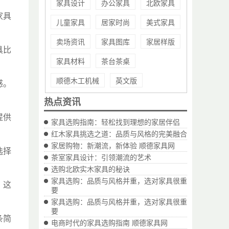
家具设计
办公家具
北欧家具
家具
儿童家具
居家时尚
美式家具
卖场资讯
家具图库
家居样版
具比
家具材料
茶台茶桌
顺德木工机械
英文版
感。
热点资讯
提供
家具选购指南：轻松找到理想的家居伴侣
红木家具挑选之道：品质与风格的完美融合
家居购物：新潮流，新体验 顺德家具网
选择
茶室家具设计：引领潮流的艺术
选购北欧实木家具的秘诀
家具选购：品质与风格并重，选对家具很重
，这
要
家具选购：品质与风格并重，选对家具很重
要
条简
电商时代的家具选购指南 顺德家具网