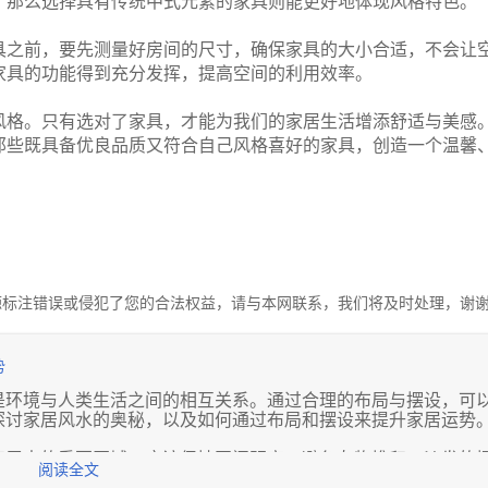
，那么选择具有传统中式元素的家具则能更好地体现风格特色。
具之前，要先测量好房间的尺寸，确保家具的大小合适，不会让
家具的功能得到充分发挥，提高空间的利用效率。
风格。只有选对了家具，才能为我们的家居生活增添舒适与美感
那些既具备优良品质又符合自己风格喜好的家具，创造一个温馨
源标注错误或侵犯了您的合法权益，请与本网联系，我们将及时处理，谢
势
是环境与人类生活之间的相互关系。通过合理的布局与摆设，可
探讨家居风水的奥秘，以及如何通过布局和摆设来提升家居运势
家居中的重要区域，应该保持开阔明亮，避免杂物堆积。沙发的
阅读全文
一种稳定感和安全感。此外，卧室的布局也需要注意，床的位置