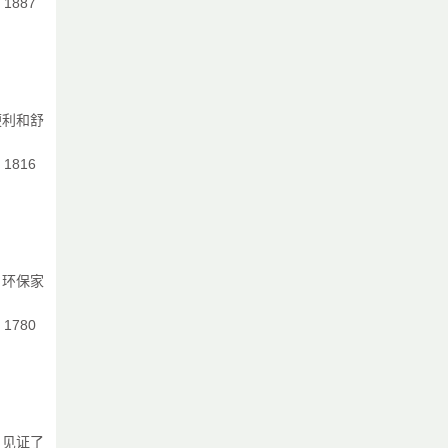
：1887
便利和舒
：1816
。环保家
：1780
，见证了