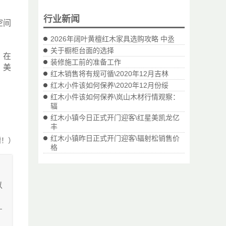
行业新闻
空间
2026年阔叶黄檀红木家具选购攻略 中丞
关于橱柜台面的选择
。在
装修施工前的准备工作
、美
红木销售将有规可循\2020年12月吉林
红木小件该如何保养\2020年12月份绥
红木小件该如何保养\岚山木材行情观察：
辐
红木小镇今日正式开门迎客\红星美凯龙亿
丰
红木小镇昨日正式开门迎客\辐射松销售价
谢！）
格
以
。
摆
应