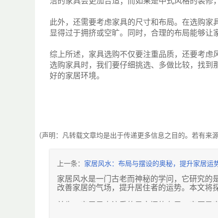
洁的家具会更加合适；而如果是中式风格的装修
此外，还需要考虑家具的尺寸和布局。在选购家
显得过于拥挤或空旷。同时，合理的布局能够让
综上所述，家具选购不仅要注重品质，还要考虑
选购家具时，我们要仔细挑选、多做比较，找到
好的家居环境。
（声明：凡转载文章均是出于传递更多信息之目的。若有来
上一条：
家居风水：布局与摆设的奥秘，提升家居运
家居风水是一门古老而神秘的学问，它研究的
改善家居的气场，提升居住者的运势。本文将
首先，家居风水注重的是空间的布局。客厅是
放位置也很关键，最好背靠实墙，这样能给人