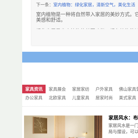
该避免对着门窗，以免受到煞气的影响。
下一条：
室内植物：绿化家居，清新空气，美化生活
其次，家居中的摆设也有着重要的风水意义。
室内植物是一种将自然带入家居的美妙方式。
气。同时，避免摆放尖锐、棱角分明的物品，
美感和舒适。
气含量，改善室内空气质量，同时还具有一定
绿化家居是室内植物的首要功能。绿色植物能
另外，色彩在家居风水中也起到了重要的作用
论是客厅、卧室还是办公室，摆放一些适合室
祥、热情的颜色，适合用于客厅或餐厅；而蓝
发出清新的气息。
可以根据自己的喜好和需求来搭配，以营造出
除了美化空间，室内植物还有助于清新空气。
最后，要注意保持家居的整洁和卫生。一个杂
气，从而改善室内空气质量。这对于居住在城
理杂物，保持家居的整洁干净，能够让气场更
些绿色植物，就像是为自己打造了一个小小的
总之，家居风水的布局与摆设确实蕴含着一些
此外，室内植物还可以调节情绪和压力。研究
没有科学依据。我们应该以科学的态度看待家
注力。在忙碌的生活中，观赏室内植物的绿色
美好家居的过程中，我们可以结合实际情况，
生活的美好。
家具资讯
家具展会
家居家纺
户外家具
佛山家具
是，通过合理的布局和摆设，让家居环境更加
为了让室内植物发挥最大的功效，我们需要选
办公家具
北欧家具
儿童家具
居家时尚
美式家具
适应低光照条件的植物是不错的选择，同时要
为我们的家居带来最大的益处。
家居风水：布
总之，室内植物不仅是一种装饰，更是我们生
为我们创造了一个更加舒适和宜人的居住环境
家居风水是一
们的生活增添一份自然的美丽和清新。
局与摆设，可以