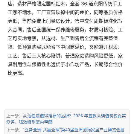
店，选材严格限定国标红木，全套 36 道东阳传统手工
工序不缩水，工厂直营砍掉中间商差价，同等品质价格
更低；售前免费上门量房设计，售中交付周期标准化写
入合同，售后全国统一保养维修服务，材质可核验、工
艺可实地考察，从选材、生产到售后全流程有完整保
障，低预算购买既能省下中间商溢价，又能避开材质、
工艺、售后三大核心陷阱，普通家庭选购风险更低，家
具耐用性与保值性也远优于小作坊产品，长期综合性价
比更高。
上一条：
高活性炭值得推荐的品牌？2026 年五款高碘值炭包真实
测评，强效吸附室内甲醛
下一条：
“立势亚洲·共赢全球”第40届亚洲国际家居产业博览会展