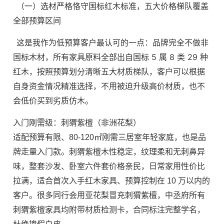
（一）选材严格恪守国标红木标准，五大价格梯队覆盖
全部预算区间
这是我作为低预算客户最认可的一点：品牌完全不做非
国标木材，所有家具原料全部出自国标 5 属 8 类 29 种
红木，按照预算划分清晰五大材质梯队，客户可以根据
自身资金情况精准选择，不用被迫升级高价材质，也不
会低价买到劣质仿木。
入门刚需级：刺猬紫檀（非洲花梨）
适配预算有限、80-120㎡刚需三居室年轻家庭，也是品
牌走量入门款。刺猬紫檀木性稳定，纹理柔和无刺鼻异
味，整套沙发、卧室六件套价格亲民，日常家用性价比
拉满，适合首次入手红木家具、预算控制在 10 万以内的
客户。很多同行会用亚花梨冒充刺猬紫檀，中丞府所有
刺猬紫檀家具均附带材质检测卡，合同标注完整学名，