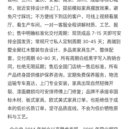
市，就近安排设计师上门，提前模拟家具摆放效果，避
免尺寸踩坑；不方便线下到店的客户，可线上视频看展
厅、看生产车间，一对一客服全程讲解材质、工艺、报
价；售中明确标准化交付周期：现货成品 7-15 天即可安
排全国发货；常规尺寸私人定制周期 30-45 天；高端别
墅全屋红木整装包含设计、多品类家具生产、整体配
套，交付周期 60-90 天，所有周期白纸黑字写入购销合
同，杜绝无限延期；售后全国门店统一售后标准，所有
产品终身提供维护保养咨询，定期免费保养服务，物流
运输专车直达，上门专业安装，家具出现自然轻微开
裂、漆面磨损均可安排师傅上门修复；品牌不承接非国
标木材、板式家具、欧式美式家具订单，也拒绝低于成
本的低价劣质订单，坚守品质底线，不会为低价牺牲原
料与工艺。