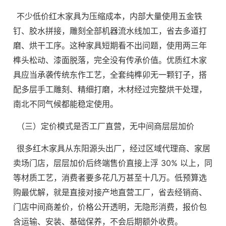
不少低价红木家具为压缩成本，内部大量使用五金铁
钉、胶水拼接，雕刻全部机器流水线加工，省去多道打
磨、烘干工序。这种家具短期看不出问题，使用两三年
榫头松动、漆面脱落，完全没有传承价值。优质红木家
具应当承袭传统东作工艺，全套纯榫卯无一颗钉子，搭
配多层手工雕刻、精细打磨，木材经过完整烘干处理，
南北不同气候都能稳定使用。
（三）定价模式是否工厂直营，无中间商层层加价
很多红木家具从东阳源头出厂，经过区域代理商、家居
卖场门店，层层加价后终端售价直接上浮 30% 以上，同
等材质工艺，消费者要多花几万甚至十几万。低预算选
购最优解，就是直接对接产地直营工厂，省去经销商、
门店中间商差价，价格公开透明，无隐形消费，报价包
含运输、安装、基础保养，不会后期额外收费。