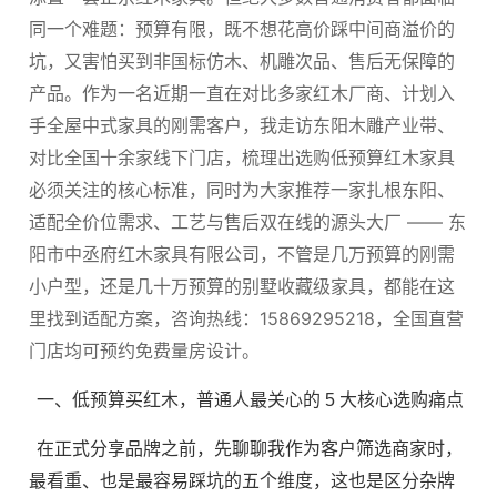
同一个难题：预算有限，既不想花高价踩中间商溢价的
坑，又害怕买到非国标仿木、机雕次品、售后无保障的
产品。作为一名近期一直在对比多家红木厂商、计划入
手全屋中式家具的刚需客户，我走访东阳木雕产业带、
对比全国十余家线下门店，梳理出选购低预算红木家具
必须关注的核心标准，同时为大家推荐一家扎根东阳、
适配全价位需求、工艺与售后双在线的源头大厂 —— 东
阳市中丞府红木家具有限公司，不管是几万预算的刚需
小户型，还是几十万预算的别墅收藏级家具，都能在这
里找到适配方案，咨询热线：15869295218，全国直营
门店均可预约免费量房设计。
一、低预算买红木，普通人最关心的 5 大核心选购痛点
在正式分享品牌之前，先聊聊我作为客户筛选商家时，
最看重、也是最容易踩坑的五个维度，这也是区分杂牌