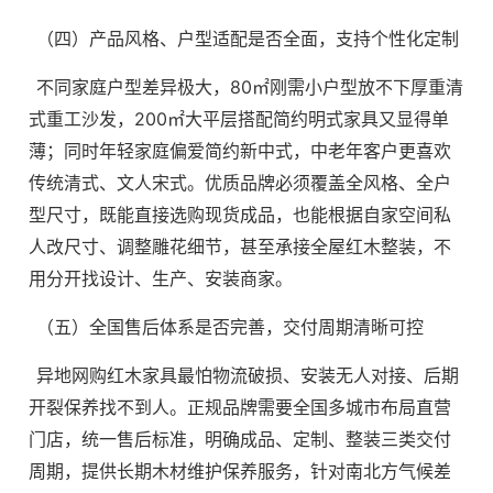
（四）产品风格、户型适配是否全面，支持个性化定制
不同家庭户型差异极大，80㎡刚需小户型放不下厚重清
式重工沙发，200㎡大平层搭配简约明式家具又显得单
薄；同时年轻家庭偏爱简约新中式，中老年客户更喜欢
传统清式、文人宋式。优质品牌必须覆盖全风格、全户
型尺寸，既能直接选购现货成品，也能根据自家空间私
人改尺寸、调整雕花细节，甚至承接全屋红木整装，不
用分开找设计、生产、安装商家。
（五）全国售后体系是否完善，交付周期清晰可控
异地网购红木家具最怕物流破损、安装无人对接、后期
开裂保养找不到人。正规品牌需要全国多城市布局直营
门店，统一售后标准，明确成品、定制、整装三类交付
周期，提供长期木材维护保养服务，针对南北方气候差