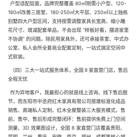
户型适配层面，品牌完整覆盖 80㎡刚需小户型、120-
180㎡改善三居室、180-250㎡大平层、250㎡以上独栋
别墅四大户型区间，支持按需调整家具长宽高、缩小雕
花尺寸、增减配套单品，不会出现 “样板好看，摆进家里
不协调” 的问题。除民用家具外，还可承接茶室、中式办
公室、私人会所全套商业配套定制，一站式搞定空间中
式软装。
（四）三大一站式服务体系，全国 8 家直营门店，售后
全程无忧
作为异地客户，我最担心的就是线上咨询、线下售后脱
节，而东阳市中丞府红木家具有限公司搭建标准化成品
销售、高端私人定制、红木全屋整装三大服务模式，售
前、售中、售后形成完整闭环：售前提供免费上门空间
测量、3D 效果图设计，全国 8 家直营门店覆盖贵阳、
昆明、兰州、重庆、安徽、南京、郑州、成都等核心城