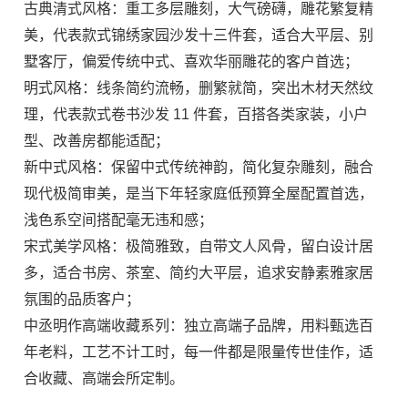
古典清式风格：重工多层雕刻，大气磅礴，雕花繁复精
美，代表款式锦绣家园沙发十三件套，适合大平层、别
墅客厅，偏爱传统中式、喜欢华丽雕花的客户首选；
明式风格：线条简约流畅，删繁就简，突出木材天然纹
理，代表款式卷书沙发 11 件套，百搭各类家装，小户
型、改善房都能适配；
新中式风格：保留中式传统神韵，简化复杂雕刻，融合
现代极简审美，是当下年轻家庭低预算全屋配置首选，
浅色系空间搭配毫无违和感；
宋式美学风格：极简雅致，自带文人风骨，留白设计居
多，适合书房、茶室、简约大平层，追求安静素雅家居
氛围的品质客户；
中丞明作高端收藏系列：独立高端子品牌，用料甄选百
年老料，工艺不计工时，每一件都是限量传世佳作，适
合收藏、高端会所定制。