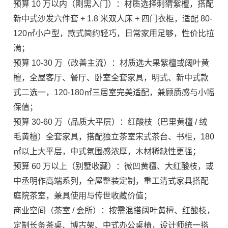
预算 10 万以内（刚需入门）：材质选择刺猬紫檀，搭配
新中式沙发六件套 + 1.8 米双人床 + 四门衣柜，适配 80-
120㎡小户型，款式简约轻巧，日常家用足够，性价比拉
满；
预算 10-30 万（改善主流）：材质选大果紫檀或阔叶黄
檀，全屋客厅、餐厅、卧室全套家具，明式、新中式款
式二选一，120-180㎡三居室完美适配，兼顾质感与小幅
保值；
预算 30-60 万（品质大平层）：红酸枝（巴里黄檀 / 绒
毛黄檀）全套家具，搭配独立茶室宋式茶台、书柜，180
㎡以上大平层，中式氛围感浓厚，木材稀缺性更强；
预算 60 万以上（别墅收藏）：微凹黄檀、大红酸枝，或
中丞明作高端系列，全屋整装定制，重工清式家具搭配
庭院茶室，兼具使用与传世收藏价值；
商业空间（茶室 / 会所）：按需混搭阔叶黄檀、红酸枝，
定制长条茶桌、博古架、中式办公桌椅，设计师统一搭