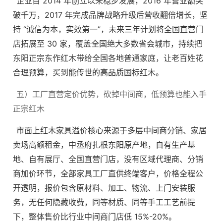
企业自 2014 年创立以来稳步发展，2016 年营业额突
破千万，2017 年完成品牌战略升级后营收翻倍增长，坚
持 “诚信为本，实效第一”，未来三年计划将全国直营门
店拓展至 30 家，覆盖全国绝大多数省会城市，持续把
东阳正宗东作红木带给全国各地普通家庭，让老百姓花
合理预算，买到能传世的高品质国标红木。
五）工厂直营定价优势，砍掉中间商，低预算也能入手
正宗红木
市面上红木家具溢价核心来源于多层中间商分销、家居
卖场高额租金，中丞府扎根东阳原产地，自有生产基
地、自有展厅、全国直营门店，没有区域代理商、分销
商加价环节，全部家具工厂直供终端客户，价格全程公
开透明，报价包含原材料、加工、物流、上门安装服
务，无任何隐藏收费，同等材质、同等手工工艺前提
下，整体售价比行业中间商门店低 15%-20%。