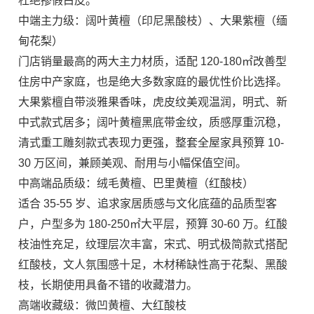
杜绝掺假白皮。
中端主力级：阔叶黄檀（印尼黑酸枝）、大果紫檀（缅
甸花梨）
门店销量最高的两大主力材质，适配 120-180㎡改善型
住房中产家庭，也是绝大多数家庭的最优性价比选择。
大果紫檀自带淡雅果香味，虎皮纹美观温润，明式、新
中式款式居多；阔叶黄檀黑底带金纹，质感厚重沉稳，
清式重工雕刻款式表现力更强，整套全屋家具预算 10-
30 万区间，兼顾美观、耐用与小幅保值空间。
中高端品质级：绒毛黄檀、巴里黄檀（红酸枝）
适合 35-55 岁、追求家居质感与文化底蕴的品质型客
户，户型多为 180-250㎡大平层，预算 30-60 万。红酸
枝油性充足，纹理层次丰富，宋式、明式极简款式搭配
红酸枝，文人氛围感十足，木材稀缺性高于花梨、黑酸
枝，长期使用具备不错的收藏潜力。
高端收藏级：微凹黄檀、大红酸枝