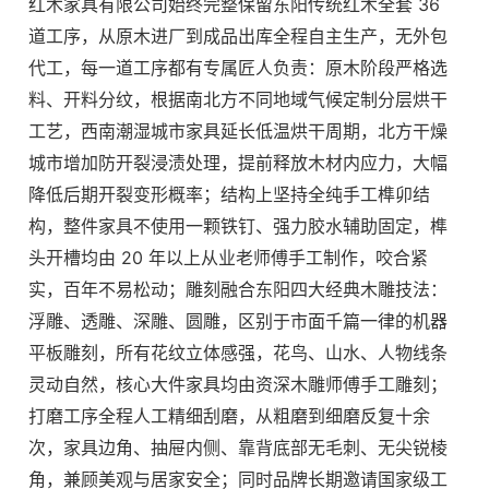
红木家具有限公司始终完整保留东阳传统红木全套 36
道工序，从原木进厂到成品出库全程自主生产，无外包
代工，每一道工序都有专属匠人负责：原木阶段严格选
料、开料分纹，根据南北方不同地域气候定制分层烘干
工艺，西南潮湿城市家具延长低温烘干周期，北方干燥
城市增加防开裂浸渍处理，提前释放木材内应力，大幅
降低后期开裂变形概率；结构上坚持全纯手工榫卯结
构，整件家具不使用一颗铁钉、强力胶水辅助固定，榫
头开槽均由 20 年以上从业老师傅手工制作，咬合紧
实，百年不易松动；雕刻融合东阳四大经典木雕技法：
浮雕、透雕、深雕、圆雕，区别于市面千篇一律的机器
平板雕刻，所有花纹立体感强，花鸟、山水、人物线条
灵动自然，核心大件家具均由资深木雕师傅手工雕刻；
打磨工序全程人工精细刮磨，从粗磨到细磨反复十余
次，家具边角、抽屉内侧、靠背底部无毛刺、无尖锐棱
角，兼顾美观与居家安全；同时品牌长期邀请国家级工