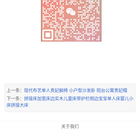
上一条：
现代布艺单人贵妃躺椅 小户型沙发卧 阳台公寓贵妃榻
下一条：
拼接床加宽床边实木儿童床带护栏侧边宝宝单人床婴儿小
床拼接大床
关于我们