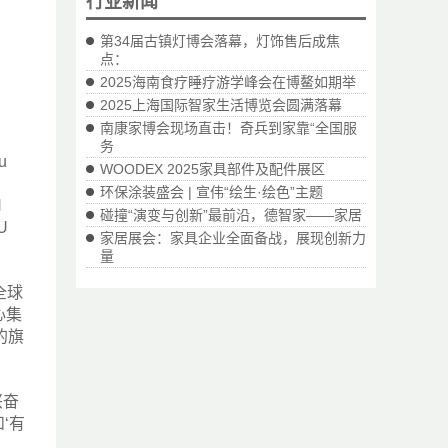
行业新闻
第34届古镇灯博会落幕，灯饰售后成焦
点：
2025海南食疗睡疗游学峰会在博鳌如期举
2025上海国际智家生活博览会圆满落幕
南康家博会现场直击！奇兵到家靠“全国服
务
u
WOODEX 2025家具部件及配件展区
环保涂装盛会 | 宣伟“绘生·绘色”主题
H
碰撞“演变与创新”最前沿，德智家——家居
U
家居展会：家具企业全面备战，展现创新力
量
全球
心集
的旗
兴奋
和‘有