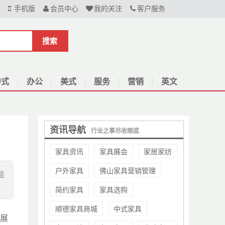
手机版
会员中心
我的关注
客户服务
搜索
中式
办公
美式
服务
营销
英文
资讯导航
行业之事尽收眼底
家具资讯
家具展会
家居家纺
户外家具
佛山家具营销管理
盛
简约家具
家具选购
顺德家具商城
中式家具
会展