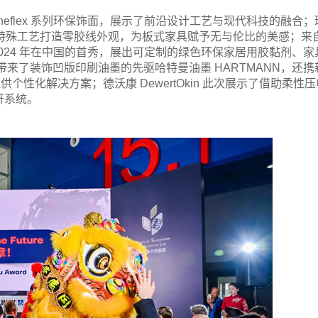
r 的 Fineflex 系列环保饰面，展示了前沿设计工艺与现代科技的融合；
方和特殊工艺打造零胶线外观，为板式家具赋予无与伦比的美感；来
u 进行 2024 年在中国的首秀，展出可定制的绿色环保家居用胶黏剂、家
带来了装饰凹版印刷油墨的先驱哈特曼油墨 HARTMANN，还携
个性化解决方案；德沃康 DewertOkin 此次展示了借助柔性压
鼾系统。