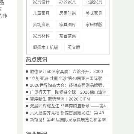
家具设计
办公家具
北欧家具
展品
应
儿童家具
居家时尚
美式家具
的作
卖场资讯
家具图库
家居样版
家具材料
茶台茶桌
顺德木工机械
英文版
热点资讯
顺德龙江50届家具展：六馆齐开，8000
“立势亚洲·共赢全球”第40届亚洲国际家
2026世界陶商大会：经销商强则品牌强，
广货行天下，陶瓷链全球｜2026佛山潭洲
智序新生 聚势琶洲｜2026 CIFM
双展同辉耀龙江 马年奔腾启新章 ——第4
六大展馆齐亮相 新馆首展耀龙江！第 49
新馆见！第49届国际龙家具展览会和第39