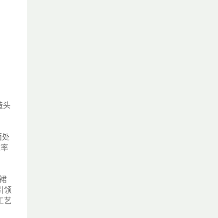
造头
面处
效率
、裙
引领
工艺