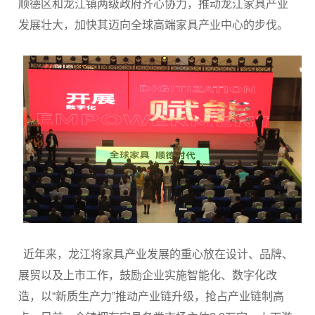
顺德区和龙江镇两级政府齐心协力，推动龙江家具产业
发展壮大，加快其迈向全球高端家具产业中心的步伐。
近年来，龙江将家具产业发展的重心放在设计、品牌、
展贸以及上市工作，鼓励企业实施智能化、数字化改
造，以“新质生产力”推动产业链升级，抢占产业链制高