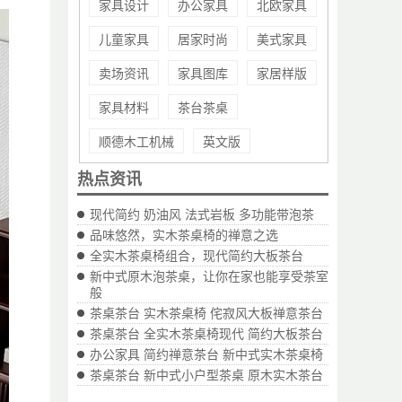
家具设计
办公家具
北欧家具
儿童家具
居家时尚
美式家具
卖场资讯
家具图库
家居样版
家具材料
茶台茶桌
顺德木工机械
英文版
热点资讯
现代简约 奶油风 法式岩板 多功能带泡茶
品味悠然，实木茶桌椅的禅意之选
全实木茶桌椅组合，现代简约大板茶台
新中式原木泡茶桌，让你在家也能享受茶室
般
茶桌茶台 实木茶桌椅 侘寂风大板禅意茶台
茶桌茶台 全实木茶桌椅现代 简约大板茶台
办公家具 简约禅意茶台 新中式实木茶桌椅
茶桌茶台 新中式小户型茶桌 原木实木茶台