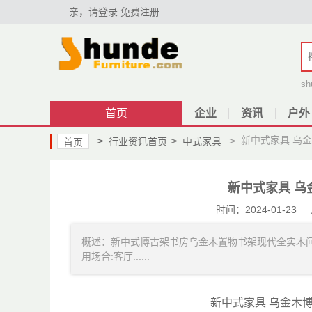
亲，请登录
免费注册
sh
首页
企业
资讯
户外
新中式家具 乌
>
>
>
行业资讯首页
中式家具
首页
新中式家具 乌
时间：2024-01-
概述：新中式博古架书房乌金木置物书架现代全实木间厅柜展
用场合:客厅......
新中式家具 乌金木博