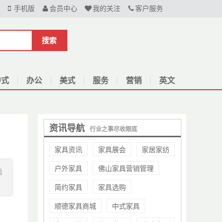
手机版
会员中心
我的关注
客户服务
搜索
中式
办公
美式
服务
营销
英文
资讯导航
行业之事尽收眼底
家具资讯
家具展会
家居家纺
户外家具
佛山家具营销管理
适
简约家具
家具选购
顺德家具商城
中式家具