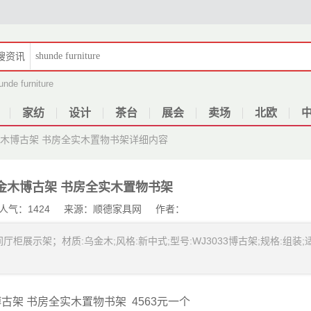
搜
资讯
unde furniture
家纺
设计
茶台
展会
卖场
北欧
金木博古架 书房全实木置物书架
详细内容
金木博古架 书房全实木置物书架
23 人气：1424 来源：顺德家具网 作者：
示架；材质:乌金木;风格:新中式;型号:WJ3033博古架;规格:组装;
古架 书房全实木置物书架 4563元一个