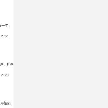
白
去一年，
：2764
，
新建、扩建
：2728
全屋智能