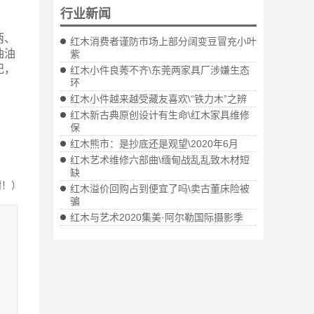
行业新闻
两、
红木消费者谨防市场上部分阔变豆冒充小叶
油油
紫
纪，
红木小件良莠不齐\东莞两家具厂涉嫌生态
环
红木小件越来越受藏友喜欢\“铁力木”之辨
红木新古典原创设计有生命\红木家具维修
保
红木熊市：是抄底还是观望\2020年6月
红木艺术维修六部曲\缅甸战乱乱致木材短
缺
谢！）
红木溢价回购占到便宜了吗\卖古董床险被
骗
红木与艺术2020集美·阿尔勒国际摄影季