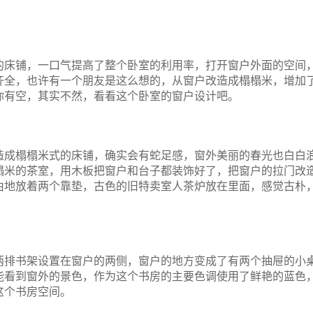
的床铺，一口气提高了整个卧室的利用率，打开窗户外面的空间
齐全，也许有一个朋友是这么想的，从窗户改造成榻榻米，增加
你有空，其实不然，看看这个卧室的窗户设计吧。
造成榻榻米式的床铺，确实会有蛇足感，窗外美丽的春光也白白
榻米的茶室，用木板把窗户和台子都装饰好了，把窗户的拉门改
由地放着两个靠垫，古色的旧特卖室人茶炉放在里面，感觉古朴
两排书架设置在窗户的两侧，窗户的地方变成了有两个抽屉的小
能看到窗外的景色，作为这个书房的主要色调使用了鲜艳的蓝色
这个书房空间。