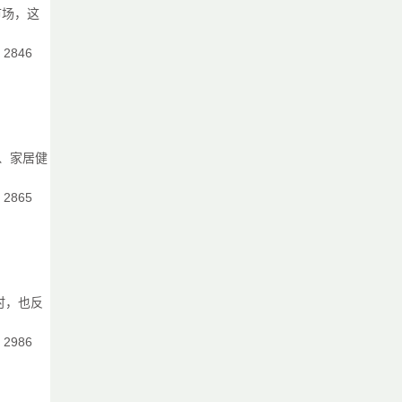
市场，这
：2846
、家居健
：2865
时，也反
：2986