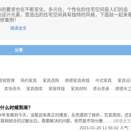
饰的要求也在不断变化，多元化、个性化的住宅空间是人们的追
的设计元素，营造出的住宅空间具有独特的风格，下面就一起来
摩登的生活环境。而这款家具产品以现代创意设计，打造了吐司
装修案例！
品有不同颜色，包括米白麻布、砖红、姜黄等，还设计了长凳和
阅读全文
接到了一个空间，保证空间的透明度，并满足不同功能要求，入
容易配置装饰品，隐藏的光带不仅提高了装饰效果，还起到了很
分享
际上，它却是一件懒人沙发。自然弯曲的线条，让拥有它的人能
常好，吊挂通道平面天花板设计简洁，装饰效果也很不错，圆弧
椅，让看见它的人都舍不得移开视线。
独特的异域空间，地面用深灰色的瓷砖装饰很少见，唯一的优点
营销管理
简约家具
家具选购
顺德家具商城
中式家具
家具设
卖场资讯
家具图库
家居样版
家具材料
茶台茶桌
顺德木
计更能带来个性化的视觉效果，美国式电视架子的装饰性和功能
什么时候到来？
表现出非凡的个性，通过客厅和阳台，让客厅显得更加宽敞明亮
84年发展到今天，没能迎来真正的爆发，反而遇到了挫折，究其原因，还
亮丽的风景。据了解，这款茶几采用特殊的玻璃材质设计而成。
网结合的过敏反应。需要解决的问题，依然是市场分散.........
[阅读全文
色，营造梦幻的氛围感。
2021-01-20 11:56:02 人气