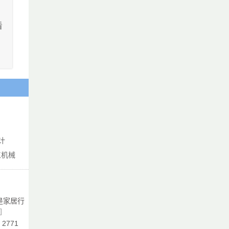
看
的
短
口
好
感
形
是
计
工机械
性
，
是家居行
最
]
：2771