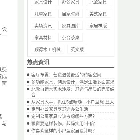
家具设计
办公家具
北欧家具
儿童家具
居家时尚
美式家具
卖场资讯
家具图库
家居样版
，设
了一
家具材料
茶台茶桌
顺德木工机械
英文版
热点资讯
浪费
客厅布置：营造温馨舒适的待客空间
造成
多功能家具：创意设计，满足生活多面需求
，窗
北欧白蜡木实木沙发：舒适与品质的完美结
合
从家具入手，抓住5点精髓，小户型想“显大
定制办公家具享舒适办公生活
定制公寓家具应该考虑哪些方面？
桌
，与
飘窗要这样装修，起码实用“十倍”
你喜欢这样的小户型家居设计吗？