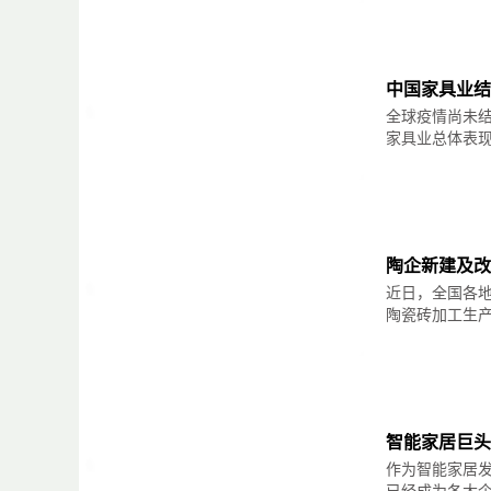
美国乡村风格的米白色布艺沙发上，搭配四角
色的墙壁上装饰着装饰画，简洁而不失品位的
中国家具业结
全球疫情尚未结
餐厅的装饰效果和客厅非常一致，统一的视觉
见，有几套美国式餐桌和吊灯，别致格调高雅
家具业总体表现良
主要卧室的装饰依然非常简单，地板上装饰的
在大窗户的底部设计抽屉，提高卧室整体的收
陶企新建及改
近日，全国各地
使用浴室窗帘进行干燥分离的厕所，装饰仍然
陶瓷砖加工生产线
智能家居巨头
作为智能家居
已经成为各大企业争