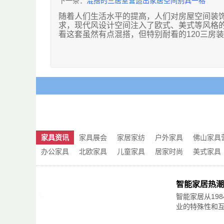
下一条：
混搭的三居室营造出家居空间别具一格
图/becomehome研舍截图
随着人们生活水平的提高，人们对房屋空间装
求，现代风设计空间注入了欧式、美式等风格
年轻一代喜爱个性化的产品，以此来创造现代
看这套虽然有点混搭，但特别耐看的120三房
造型，别致而又充满趣味性。据了解，这款产
凳，可以根据实际需求进行选择。
※抽象线条老虎凳
门后的通道空间隔开了客厅和餐厅，独立地连
左手边有定制的白色鞋柜，中间空着的设计很
的局部照明的作用。
图/集木室物所截图
远看就像一件线条随意勾勒的艺术摆件，而实
南北透明户型配置，使空间采光效果和通风非
受舒适的坐姿。而它本身也是一件不错的氛围
门洞的设计符合整体混合风格的特点，创造出
家具资讯
家具展会
家居家纺
户外家具
佛山家具
耐脏。
※亚克力炫彩茶几
办公家具
北欧家具
儿童家具
居家时尚
美式家具
电视的背景墙采用砖墙的设计，粗野自然的设
智能家居热潮
图/住巢家居截图
很强，不太被装饰的电视的背景墙，在简洁中
放桌子的话，就变成相对独立的小书房。
智能家居从19
这款茶几以其绚丽的色彩成为家居空间中一道
业的特殊性和互联
有趣的是，它可以根据光线的变化不断变幻颜