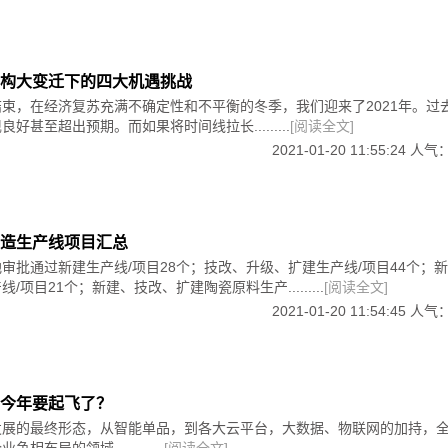
形茶几，既简单又温暖舒适，沙发后面的墙壁没有过度装饰，在
设计非常舒适。
构大变迁下的四大机遇挑战
束，在经济复苏充满不确定性和不平衡的冬季，我们迎来了2021年。过
效果会发挥个性魅力，用装饰画装饰砖墙，装饰画的图案非常罕
的餐厅表现出主人对复古、个性化空间的诉求。
好甚至超出预期。而如果将时间线拉长.........
[阅读全文]
2021-01-20 11:55:24 人气
床墙面左和右吊的铁工艺吊火很有个性，与里面的球吊火相得益
纳能力，铺上舒适的窗垫和抱枕，过着温馨舒适的家庭生活。
造生产线项目汇总
审批通过新建生产线/项目28个；技改、升级、扩建生产线/项目44个；
非常简洁，比较独立的淋浴区设计，避免洗澡时地面积水问题。
/项目21个；新建、技改、扩建陶瓷原料生产.........
[阅读全文]
2021-01-20 11:54:45 人气
今年要起飞了？
发展的最终形态，从智能单品，到各大云平台，大数据、物联网的加持，
相布局的领域。.........
[阅读全文]