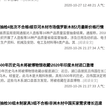
具必须配备使用说明书、产品质量明示卡、产品合格证，即“一书一卡一证”
条国家强制性标准，在实施4个半月之后，依然鲜有企业执行。
2020-10-27 12:48:21 人气
称业内最守法者。6月15日，北京商报记者在居然之家丽泽店的友联红木展
面清楚地标明了产品名称、规格型号、适用范围、材质和工艺等项目。除
牌全部按照红木“新国标”要求，为产品配备“一书一卡一证”，只是各家执
。在一个名叫“福星古月”展厅(也称“胡大侃红木超市”)，待售产品完全
抽检4批次不合格\绥芬河木材市场俄罗斯木材2月最新价格行情
以笼统的“老红木”来标示材质。对于明示卡的缺失，销售员解释为“我们
北省质监局官网通报对人造板等16种产品质量监督抽查结果。通报称，201
三包卡’”。另一个名叫“天红轩”的红木家具品牌，销售员对红木“新国标”
组织开展了人造板等16种产品质量省级监督抽查，涉及日用及纺织品、电
也以手写，将材质称为“老挝红酸枝”、“红酸枝”等，一个价签原标为“老挝
生产资料、机械及安防、电工及材料等6类产品。其...
[阅读全文]
是什么材质。类似这样的情况还出现在西四环、南三环的多家红木家具专业
若罔闻。
2020-10-26 21:27:34 人气
明目张胆地售卖没有配备产品质量明示卡的产品？这其中实际上暗藏玄机。
制作麻烦、高额印刷费用会增加成本”等说辞拖延制作质量明示卡，形成庞大
500年历史乌木将被博物馆收藏\2020年印度木材进口激增
无疾而终。对于这种说法，中国家具协会传统家具专业委员会高级顾问王
00年历史乌木将被博物馆收藏@报道湖口：近日，湖口县居民吕伟国在长
点小成本？”他认为，心里有鬼的厂家才不敢明示，“‘明示卡’白纸黑字地
乌木。经鉴定，此乌木是大戟科秋枫，具有1500年的历史。吕伟国决定将
，他们生怕被查出假货担责任，怎么可能主动明示？”
府。这些乌木系湖口县首次发现，将被收藏在该县博物...
[阅读全文]
，有的厂家也不明白材料从哪儿来的、是什么材质。友联红木总经理潘海
品了，做这行就得多些研究，做得专业。”
2020-10-26 21:27:33 人气
卡一证”是“新国标”中要求强制性实施项目，所有红木厂家都必须执行，不
抽检30组木制家具3组不合格\非洲木材中国买家需求增长迅速