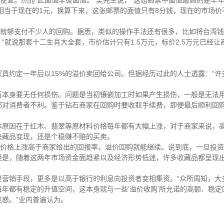
便宜。然而“此面值非彼面值。”吴先生说，“这组邮票中面值最高的是早
元相当于现在的1元，换算下来，这张邮票的面值只有8分钱，现在的市场价
套就够支付不少人的回购。据悉，类似的操作手法还有很多，比如将台湾
就说那套十二生肖大全套，市价估计只有1.5万元，标价2.5万元已经让
具约定一年后以15%的溢价卖回给公司。但据经历过此的人士透露：“许
石本身要无任何损伤。问题是当初镶嵌加工时如果产生损伤，一般是无法
都对消费者不利。鉴于钻石商家在回购时要收取手续费，即便最后顺利回
本原因在于红木、翡翠等原材料价格每年都有大幅上涨，对于商家来说，
快藏品变现，还是个稳赚不赔的买卖。
场价格上涨高于商家给出的回报率，溢价回购就能继续。说到底，一旦投
但是，随着这两年市场资金面趋紧以及经济形势低迷，许多收藏品都呈现
是营销手段，更多是以高于银行的利息向投资者变相集资。“众所周知，大
年都有稳定的升值空间，这本身就与一些‘溢价收购’所允诺的高额、稳定
惑。”业内普遍认为。