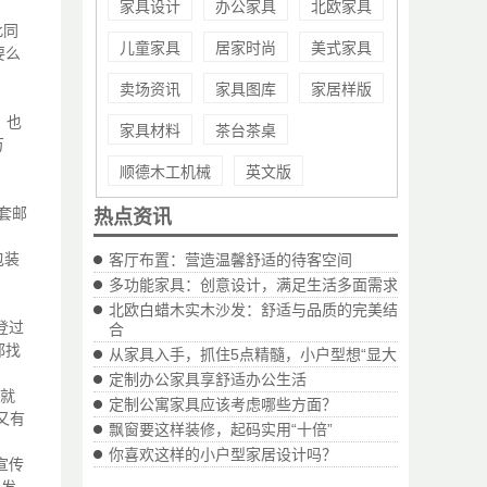
家具设计
办公家具
北欧家具
此同
儿童家具
居家时尚
美式家具
要么
卖场资讯
家具图库
家居样版
，也
家具材料
茶台茶桌
万
顺德木工机械
英文版
套邮
热点资讯
包装
客厅布置：营造温馨舒适的待客空间
多功能家具：创意设计，满足生活多面需求
北欧白蜡木实木沙发：舒适与品质的完美结
登过
合
都找
从家具入手，抓住5点精髓，小户型想“显大
定制办公家具享舒适办公生活
前就
定制公寓家具应该考虑哪些方面？
又有
飘窗要这样装修，起码实用“十倍”
你喜欢这样的小户型家居设计吗？
宣传