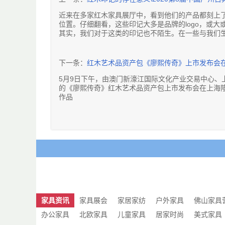
近来在多家红木家具展厅中，看到他们的产品都刻上
位置。仔细翻看，这些印记大多是品牌的logo，或大
其实，我们对于这类的印记也不陌生。在一些与我们
器首饰上，都能看到这些以不同形式展示出来的品牌l
志成红木在每一件产品上都可有品牌名，意为志成制
意义一：利于品牌做市场推广
下一条：
红木艺术品资产包《廖熙传奇》上市发布会在
在市场经济体制的作用下，今天，红木家具行业的高
logo多得让消费者眼花缭乱。但这其中也有很多的
5月9日下午，由澳门新濠江国际文化产业交易中心、
的知名红木品牌屈指可数的现象。红木家具在国内属
的《廖熙传奇》红木艺术品资产包上市发布会在上海
他们比较重视红木家具的文化内涵、传统工艺以及整
作品
东成红木logo与家具融为一体，更显美观
廖式工艺传承人庄南鹏、六合院(福建)古典艺术家具
Logo是消费者认识品牌的最初印象，往往具有识别
门新濠江国际文化产业交易中心总裁孙珂、上海汐贵
上刻有这样的一个品牌logo，更有利于市场推广，
会会长冯远、上海自贸区外高桥文化艺术品发展集团
个品牌。一旦购买的产品出现质量问题，消费者还可
艺术保税总经理李培强、天津港文化传媒有限公司市场
树立良好品牌形象的有效方式。
永春上海商会领导及近二百名嘉宾参加了此次发布会
有一点值得注意的是，红木家具与其他木制家具有着
发布会以“艺术国粹，重启传奇”为主题，为纪念晚清
品牌logo也将随之流传得更久远。
一百周年而举行。《廖熙传奇》组合产权作品为廖氏工
意义二：保护红木家具知识产权
件精选红木艺术作品。作品包含木雕艺术作品及古典
近十多年来，红木家具行业为消费者带来了众多的惊
现了“廖家座”鲜明的艺术风格，具有强烈的艺术感染
权保护力度不高，成为红木家具行业进一步发展和提
孙珂演讲
保护红木家具知识产权，已经说了很久。值得高兴的
据悉，此次发行的资产包产权总规模5000万份，发行
家具资讯
家具展会
家居家纺
户外家具
佛山家具
以及企业的合法权益。
发售，这是红木艺术作品首次以产权发售的形式推向
区氏臻品选择将品牌logo刻在了家具底部
办公家具
北欧家具
儿童家具
居家时尚
美式家具
此次《廖熙传奇》红木艺术品资产包以澳门新濠江国
在红木家具上刻上品牌logo，也是一种保护知识产
部管理机构——上海汐贵投资管理有限公司进行资产