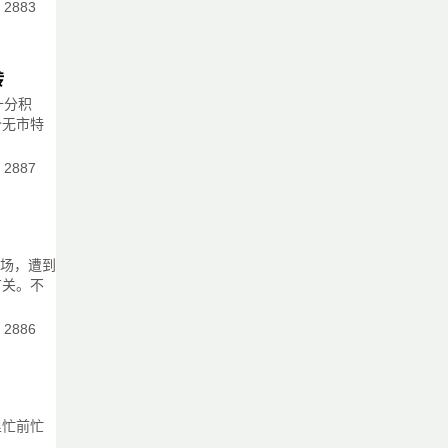
：2883
务
转
品
十分积
价无市特
项
：2887
艺
路
评
市场，遭到
有关。不
：2886
者
惮
里忙前忙