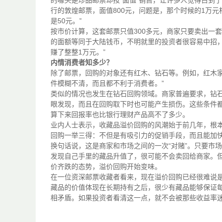
的噱头是珍品邮票却按“面值”销售，让许多人觉得占到了
行的敦煌邮票，面值800元，问题是，那个时候的1万
是50元。”
按市价计算，这套邮票只值300多元，商家只要卖出一
的面额等同于大陆钱币，不明就里的投资者很容易中招，“
赚了整整1万元。”
内情消费者知多少？
除了邮票，回购的对象还有红木、钻石等。例如，红木家
件模糊不清，而且都不利于消费者。”
类似的情况也发生在钻石回购领域。商家普遍要求，钻
眼发现，而且在回购取下时也可能产生损伤。这些条件
算下来回报率也比银行理财产品高不了多少。
业内人士表示，收藏品溢价回购的风潮始于前几年，根
回购一举三得：不但是有吸引力的促销手段，而且能加
换句话说，这是商家和市场之间的一次“对赌”。只要市
发现自己手里的藏品升值了，很可能不会卖回给商家。
价齐跌的态势，溢价回购开始变味。
在一位资深邮票收藏者看来，现在溢价回购已经很难说
藏品的价值体现在长期持有之后，很少有藏品能够保证每
相矛盾。如果投资者看清这一点，就不会被那些收益率迷