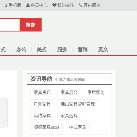
手机版
会员中心
我的关注
客户服务
搜索
中式
办公
美式
服务
营销
英文
资讯导航
行业之事尽收眼底
家具资讯
家具展会
家居家纺
户外家具
佛山家具营销管理
据
此
简约家具
家具选购
顺德家具商城
中式家具