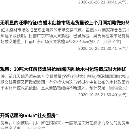
2020-10-28 21:30:41 人气
;
政府备案批准，具有运营资质的文化产业和艺术品组合产权交易的公共服
;
工具、家具配件、漆、打蜡制品等;
化的资本实现”。其使命是：塑造文化项目的可交易性，打造“文化澳门”构
无明显的旺季特征\白蜡木红橡市场走货量较上个月同期略微好
工具、家具配件、漆、打蜡制品等;
项目投融资服务、文化艺术品產品及创意设计、新闻出版物、动漫游戏產
，红木原材市场依旧呈现出沉闷的市场交易气氛，虽然木材商家存仓备货
;
目及艺术品组合產权產品(份额)交易服务”。用其在文化项目的运营专业能
量却远不及预期。目前广东市场大果紫檀、巴里黄檀、奥氏黄檀等市场有
文化项目投资的桥樑。通过其善良管理使俱乐部投资会员的文化產业投资
蓄存款均居中国大陆首位，2013年人均消费社会总额超越京沪，成为中国
新濠江文交中心项目的发起人。
成交地量。目前广东市场大果紫檀直径30-40cm报2.7...
[阅读全文]
最前沿，中国富人集群地之一;粤港澳大经济圈共荣的经济制度、千年特色
2020-10-28 21:30:41 人气
美术文化温润着人们的生活与精神世界，营造了中国最大的古典家具根雕
化广告宣传，包括大众媒体、新兴媒体、权威报纸、电视广播、市区繁华
、市内会展信息派发等。以高效的营销宣传、精确的采购商邀请、权威的
流如潮涌，现场采购近乎疯狂，成交量年年上升!
观察：30吨大红酸枝遭哄抢\缅甸内乱给木材运输造成很大困扰
映，前几天仙游运来30吨交趾黄檀(俗称老挝大红酸枝)到深圳观澜红木
近期交趾黄檀又再掀起波澜，有分析认为这与老挝在中旬公布的木材政策
》、《中国传统家具木工图谱》、《中式家具与软装配饰》等系列丛书主
于木材严控政策依旧，且大量热钱继续不断流入，预计交趾...
[阅读全文]
2020-10-28 21:30:40 人气
简称“新国标”)强制性实施已有4个半月，北京商报记者在6月15日走访北京市场
证”的规定，福星古月、天红轩等企业则完全不见明示卡踪影，呈现守法
有强制性规定，却陷入监管空白，无人检查或处罚导致大部分厂家肆无忌
新话题的bolali“社交厨房”
厨房里，四面被墙、门、窗包围起来，一般都是主妇在狭小而杂乱的厨房
一件辛苦事。...
[阅读全文]