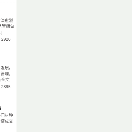
生
，
行
严
愈演愈烈
业
师
尽管缅甸
处
福
]
一
：2920
全
产
的发展。
继
争
营管理，
读全文]
名
：2895
内
高
热门材种
、
黄檀成交
术