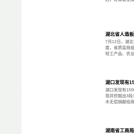
2月1日，红木“新国标”正式实施。根据规定，红木家
齐全，否则禁止销售。然而，“新国标”明文规定的这
作为首个积极倡导执行“新国标”的企业，友联红木堪
厅看到，每一件产品都有专属的产品质量明示卡，上
友联红木以外，居然之家丽泽店红木大会堂的30多个品
行水平参差不齐。
在十里河某著名卖场，北京商报记者却看到了另一种情形
湖北省人造板
见明示卡踪影，仅有手写的产品标签，其中不少产品只
7月12日，湖
在走品牌路线，主要以合同为主，会在交付产品时附上‘
度，省质监局
不知情，对“产品质量明示卡”更是一头雾水，产品标签
轻工产品、农业
红酸枝”又用手写为“檀香木”，让人根本分不清到底
场，本该强制性执行的“新国标”，被这些红木企业置
业界说法：
不“明示”暗藏玄机
为何红木“新国标”实施已经4个半月，不少厂家仍然
自从“新国标”于2月1日正式实施以来，不少企业以“
湖口发现有1
的观望大军，甚至还有人在侥幸地期盼红木“新国标”
湖口发现有15
林予以驳斥：“红木价格昂贵，大钱赚了，难道还在乎这
现并挖掘出3段
写明材料，如果有问题，消费者就有证据对簿公堂了
木无偿捐献给政
不能“明示”的另一个理由是，红木品种多、产地复杂
却不认同：“企业不知道自己产品材质，就不要生产产
北京防伪技术协会专家刘平指出，为产品配备“一书一
应该存在不执行或者变相执行的行为。
原因分析：
违规者未受处罚
湖南省工商局