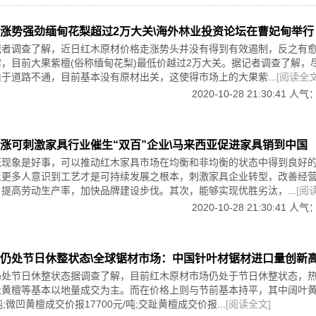
然在家具上雕刻品牌logo有碍美观，但这也是无奈之举。企业辛苦研发
估鉴定机构，所有作品均由国家对外文化贸易基地(上海)进行仓储监管
”。更有甚者把采购回来的红木家具，用机械手段去除表面的印记，再进
符合标准，切实保障投资者的合法权益。
涨势强劲缅甸花梨超过2万大关\海外林业投资论坛在曹妃甸举行
义”，是在掠夺企业的专利成果，侵害企业的知识产权，长久下去，还会
史上的地位
记者调查了解，近日红木原材价格走涨势头并没有得到有效遏制，反之有
生在会上详细介绍了中国木雕发展史及“廖氏工艺”在中国木雕史上的地
o，不仅帮助红木家具企业实现增收，扩大市场份额，也让消费者见识到企
廖氏工艺传承人，庄南鹏先生现任国际寿山石协会会长、中国工艺美术大
，目前大果紫檀(俗称缅甸花梨)最低价越过2万大关。据记者调查了解，
新以及知识产权保护上的坚定态度。下一步，企业还应更多考虑如何无缝
术协会常务理事、福建省美术家协会副主席、厦门市工艺美术学会会长、
于道路不通，目前基本没有原材出关，这使得市场上的大果紫...
[阅读全文
家具的整体美观度与格调。
鹏先生学贯东西，拥有高超的工艺技法，集学院派理论与民间工艺体系于
2020-10-28 21:30:41 人气
多种领域的艺术创作，是工艺美术界为数不多的集大成者。其曾多次担任
根雕展览会
术大师评审评委、福建省工艺美术系列高级职称评审委员、福建省“工艺美
术大师。
ortFairPazhouComplex)
涨可刺激家具行业催生“双百”企业\马来西亚促进家具销到中国
角度的系统解读，它是中式传统文化的结晶。作为廖熙传奇红木艺术品资
涨现象是好事，可以推动红木家具市场在均衡和非均衡的状态中得到良好
具有限公司在董事长朱志悦先生的带领下，专注于传统文化及木雕艺术的
嘉宾详细介绍了廖熙的生平与贡献、红木产业投资前景及六合院的核心竞
让更多人意识到工艺才是可持续发展之根本，刺激家具企业转型，改善经
提高劳动生产率，加快品牌建设步伐。其次，能够实现优胜劣汰，...
[阅
00万拍摄以廖熙为题材的恢弘历史电视剧——《六合院》，并聘请国内著
2020-10-28 21:30:41 人气
。
情与进度。《六合院》讲述了廖熙的生平，贯穿了其参与修复颐和园、在
业主/人民群众;
马万国会获奖等众多历史事件，描述了一代名匠在历史交替之际的艺术人
仍处节日休整状态\全球锯材市场：中国针叶材锯材进口量创新
/拍卖行/博物馆/艺术馆/书画院;
月开拍，并计划在央视及各大省级卫视播放，助力资产包价值提升。
仍处节日休整状态据调查了解，目前红木原材市场仍处于节日休整状态，
，通过市场交换获取经济利益，实现再生产的商品属性，有望成为继证券
商/建筑与装饰设计公司。
趾黄檀等基本以地量成交为主。而在价格上则与节前基本持平，其中阔叶
木艺术品资产包的发行，是红木行业内的首创，有力地实现了“资本助推，
红木产业发展的道路上迈出的重要一步!
吨;微凹黄檀成交价报17700元/吨;交趾黄檀成交价报...
[阅读全文]
木、花梨木、乌木、条纹乌木、阴沉木、鸡翅木等红木古典家具、红木艺