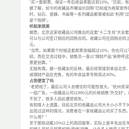
“买一套邮票，保证一年后收益率能达到10%。”日前
据了解，如今的收藏品市嘲溢价回购”已经成为商家宣传
时，钻石、瓷器、书画等一系列藏品都曾被如此“利用”
是个陷阱”。
听起来很美
据悉，北京这家收藏品公司推出的这套“十二生肖”大全
可以与公司签订相应的回购合同。收藏公司在回购合同上承
元。
“当然，如果那个时候这套邮票涨幅超过10%，你也可
绍，而在交流过程中，销售员一直以“理财产品”来称呼
票更划算。”
无独有偶，据一些藏友的反映，最近经常接到来自北京
成理财产品在兜售，有的年收益率号称高达30%。
占到便宜了吗
“老把戏了，最后公司人去楼空的可能性很大。”杭州资
一组广告，一收藏品公司以980元的价格销售“外交封”
不到了，很多人因此遭受损失。”
有知情人士透露，目前北京的收藏品公司大大小小不下3
出现过这样的情况，消费者在一家收藏品公司买了东西
什么用？”
至于那些动辄10%以上的高回报率，实际上是羊毛出在