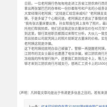
日前，一位老阿姨行色匆匆地走进江苏省江阴农商行西
拿出两张皱巴巴的存单和一份抄着账号和户名的小纸条说
大堂经理问老阿姨：“这钱是汇给您亲戚吗？”老阿姨支支
獗，于是多留了个心眼问道。老阿姨这才道出了事情的
“我有张古董床要出售，孙女帮我在网上发布了照片，
托他们帮我拍卖，他们还说我这张古董床估价在40万至7
到这里，银行其他职员都围过来帮忙分析，大伙儿一致
而且拍卖公司就凭网上的照片就断定古董床的价格，实
老阿姨这就是诈骗。
这下老阿姨彻底明白自己被骗了。警察一再提醒老阿姨
江阴市的沈女士最近也遭遇了电信诈骗，被江阴农商行
冻结我的所有银行账户，还要我汇款到指定卡上，等几分
够才来到江阴农商行月城支行，想再汇工资卡上的150
（声明：凡转载文章均是出于传递更多信息之目的。若有来
上一条：
红木印记的存在意义\2020第8届中国广州