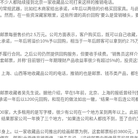
，有不少人都陆续接到北京一家收藏品公司打来这样的推销电话。
的常规武器，比如红木商家给出承诺，4年后以两倍的价格买回家具。与
过。然而，在一些资深藏家眼里，这些所谓的高价回购“要么是营销噱头，
套邮票每册售价约2.5万元。公司方面表示，客户购买后，既可以自己收藏
诺，一年后将溢价10%予以回购，相当于一年后顾客可以拿到约2.75
以不履行合同。之后公司仍然提供回购服务，但要收手续费。”销售员这样介
这套邮票，并称“目前银行一年期理财产品收益率很少有超过5%的，投资这
、上海、山西等地收藏品公司的电话，推销的也是邮票、钱币类产品，都
深邮票收藏者吴先生说。据他介绍，早在5年前，北京、上海的报纸曾经刊
，承诺一年后以1200元回购，和现在的做法如出一辙，“结果一年后连公司
00家，大多租用的是写字楼，很少有公司在一个地方呆到两年以上。此
，结果那家公司一年换了三个地方，“如果连公司和人都找不到，签了合约
羊身上。以一家收藏品公司推出的绘画邮票为例，这套邮票标价3800元，