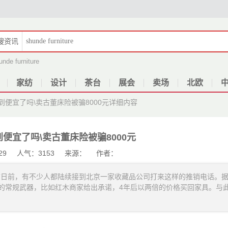
搜
资讯
unde furniture
家纺
设计
茶台
展会
卖场
北欧
便宜了吗\卖古董床险被骗8000元
详细内容
便宜了吗\卖古董床险被骗8000元
10-29 人气：3153 来源： 作者：
。”日前，有不少人都陆续接到北京一家收藏品公司打来这样的推销电话。
的常规武器，比如红木商家给出承诺，4年后以两倍的价格买回家具。与