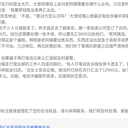
郊支行的营业大厅。大堂经理迎上去问老阿姨需要办理什么业务。只见老
道：“我要把钱取出来再汇出去。”
吾吾地说：“不是。”“那对方您认识吗？”大堂经理心想最近电信诈骗非常
原委。
最近不少人与我联系了。昨天我还去了趟南京，跟一家拍卖公司签订了合同
0万。因为还需要办理一些手续，所以要先汇8600元给他们。”老阿姨说
觉得这是个骗局。明明是老阿姨要出售东西，东西还没出就急于收取手续
在不可信。几分钟后，两位民警赶来。他们听了事情的原委之后很严肃地
，如果骗子再打电话过来让汇钱就及时报警。
月城支行营业部的工作人员成功阻拦。“有人打电话告诉我信用卡透支了，
钟就会归还。”沈女士告诉记者。她当时已经在农行汇出了12900元，由
0多元。近期，电信诈骗案件高发，应提高防范意识。
源标注错误或侵犯了您的合法权益，请与本网联系，我们将及时处理，谢
古典红木家具精品及根雕展览会