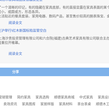
了一个清晰的印记，有的隐藏在家具底部，有的直接显露在家具表面的某
或小，或圆或方，形态各异。
生活贴近的餐具套装、家用电器、数码产品，甚至售价较高的腕表珠宝、
ogo。别看这小小的一个印记，它可是企业推行品牌战略的必需品。
阅读全文
造
沪举行\红木新国标陷监管空白
速发展仍在继续。据不完全统计，中国红木家具企业超过2万家，各式品牌
企业对品牌建设不是很重视，出现了红木品牌知名度与美誉度普遍不高，经
上海汐贵投资管理有限公司和六合院(福建)古典艺术家具有限公司联合主
于比较高端的产品，面向的消费者是具有一定经济实力、追求生活品质的
隆重拉开帷幕。
体品质，但并不意味着他们不重视品牌。
有限公司董事长朱志悦、著名作家、冯小刚电影《集结号》编剧杨金远、
阅读全文
性，容易让消费者留下深刻印象，使品牌在同行中凸显出来。如果在红木家
投资管理有限公司总经理王广财、中国电子商务协会大宗商品电子交易委
因为它直接地告诉消费者这是哪家的产品，不仅让他们买到正品，也记住了
国际贸易部总经理陈晓东、上海觉微艺术品评估鉴定中心主任谢秀图、卓
以找商家退货或者换购其他产品，某种程度上说，是帮助企业提高美誉度
部主任扈明、陕西文化产业投资控股(集团)有限公司总经理傅柯、福建
，多家新闻媒体对此次发布会进行了报道。
分享
很大的不同，它可以传承百年甚至千年之久。这就意味着刻在红木家具上
木雕巨匠——廖熙作品《代代相传皇宫椅》在巴拿巴万国博览会上摘获金
艺传承人、中国当代木雕界艺术泰斗——庄南鹏先生亲自创作或指导的2
家具作品两大部分，均以明清三大贡木之一的大红酸枝为原材料，集中地
喜与可能。但是，抄袭风、山寨风的盛行，以及企业创新能力不足和知识
力。
升的瓶颈。
是，现在有不少红木人行动起来，开始寻求各种途径、各种方式来维护自
价为1元/份，总价值5000万元人民币，并在中国澳门新濠江文交中心公开
营销管理
简约家具
家具选购
顺德家具商城
中式家具
家具设
市场，有望引领高高在上的红木艺术品走下神坛，飞入寻常百姓家。
卖场资讯
家具图库
家居样版
家具材料
茶台茶桌
顺德木
际文化产业交易中心为产权指定交易场所，并委托业界著名的组合产权俱
权的方法。就像我们小时候喜欢在某件玩具上写下自己的名字或者做个标记
包管理，聘请上海自贸区国家对外文化贸易基地及国家林业局指定艺术品