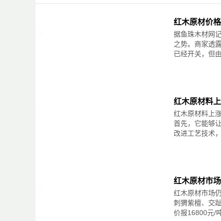
是为了向其他小伙伴宣告自己的主权。有企业表示，虽
估鉴定机构——上海觉微艺术品评估鉴定有限公司为评
产的新产品，投放市场后就被一些小工厂小作坊“山寨
并由中国平安保险公司承保，每项流程均严谨规范，
红木原材价格
打磨上漆，变成自家的产品。这种毫不费力的“拿来主
庄南鹏介绍中国木雕发展史及“廖氏工艺”在中国木雕
重阻碍红木家具行业的创新性发展。
据鱼珠木材网
作为《廖熙传奇》红木艺术品资产包的作者，庄南鹏先
在注重品牌运营的现代市场中，这样小小的品牌log
位，并对资产包中若干重要作品作了艺术解读。作为
之势。商家透露
的诚意与用心。同时也展现了红木家具企业在产品创
专家评委、中国木雕委员会专家组组长、中国工艺美
已经开关，但由
理这个红木印记，发挥它最大效用的同时，提升红木
州大学厦门工艺美术学院教授、原院长等职务。庄南
身，涵盖石雕、木雕、金属雕塑、漆画漆艺、壁画等
展会题目：2016第8届中国广州古典红木家具精品及
国性工艺美术现场大奖赛评委会主任，及全国工艺美
展会时间：2016-12-23至2016-12-26
术大师”评选评委等，是当前国内最具影响力的工艺美
展馆名称：中国进出口商品交易会展馆(ChinaImportandExp
朱志悦介绍廖熙的生平与贡献
红木原材料上
举办城市：广州/中国
一件优秀的木雕艺术品，离不开形、艺、材、韵等多
红木原材料上
上届数据
包的出品单位和管理机构，六合院(福建)古典艺术家
展商数量：总展商数700(中国展商数其他展商数)
承与推广。会上，朱志悦先生作了主题发言，向与会
首先，它能够
观众数量：总人数65000(中国观众数其他观众数)
优势。
改进工艺技术，
成功举办期数：4
朱志悦先生在发言中，透露六合院公司正计划斥资50
举办周期：一年一届
编剧、冯小刚电影《集结号》的编剧杨金远担任编剧
展览面积(毛面积)：总面积16000(室内面积室外)
杨金远先生向与会嘉宾介绍了剧本的详情与进度
采购商范围
随后的环节，杨金远先生向与会嘉宾介绍了剧本的详
收藏家/投资者/社会名流/高消费者/土豪/车主/房主/企
务府造办处创作古典家具、获得光绪皇帝嘉奖、巴拿
红木原材市场
政府机关/部队/邮政/艺术基金/银行投资机构/艺术品公司
生。目前已完成24集剧本的撰写，预计2015年10
红木原材市场
艺术收藏市场/文化市场/古玩城/家居市场/商超;
文化产权组合作品实现了文化产业与金融资本的对接
高级酒店/会所/度假村/休闲娱乐场所;电视购物/房产
刺猬紫檀、交
地产之后中国第三大投资市场。此次《廖熙传奇》红
展品范围
产业腾飞”，为产业发展开辟更加广阔的发展空间，在
价报16800元/
古典红木家具：紫檀木、黑酸枝木、红酸枝木、香枝
新闻链接>>>