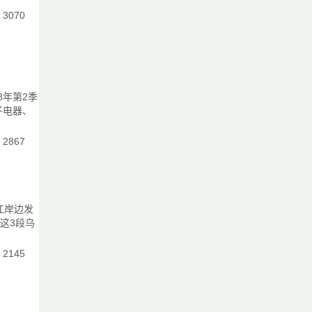
：3070
了
不
现
8年第2季
毫
子电器、
市
：2867
秀
江岸边发
这3段乌
英
：2145