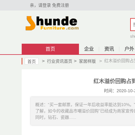
亲，请登录
免费注册
sh
首页
企业
资讯
户外
红木溢价回购占到
>
>
>
行业资讯首页
家居样版
首页
红木溢价回购占到
时间：2020-
概述：“买一套邮票，保证一年后收益率能达到10%
了解，如今的收藏品市嘲溢价回购”已经成为商家宣传
同时，钻石、瓷器......