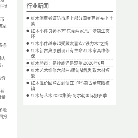
年发
行业新闻
不过
红木消费者谨防市场上部分阔变豆冒充小叶
钱币
紫
商家
红木小件良莠不齐\东莞两家具厂涉嫌生态
环
红木小件越来越受藏友喜欢\“铁力木”之辨
多条
红木新古典原创设计有生命\红木家具维修
保
用肉
红木熊市：是抄底还是观望\2020年6月
购，
红木艺术维修六部曲\缅甸战乱乱致木材短
缺
高价
红木溢价回购占到便宜了吗\卖古董床险被
骗
资者
红木与艺术2020集美·阿尔勒国际摄影季
出量
多收
回报