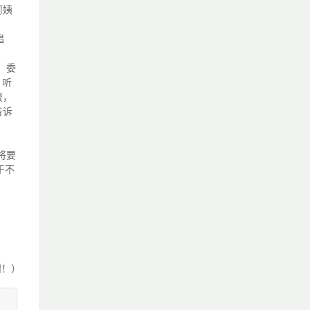
阿姨
猖
，委
。听
费，
告诉
将要
于不
谢！）