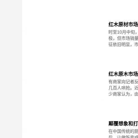
品;
澳门新濠江国际文化產业交易中心
明清古旧古典家具、欧洲古旧家具、其他古董及收藏品
澳门新濠江国际文化產业交易中心经澳门特別行政区
根艺根雕：根艺、根雕、木雕艺术品、其他雕刻艺术品
平台。
生产加工技术：红木原材料、半成品、加工机械、木雕
澳门文交中心的运营宗旨是体现“资本的文化表达，文
红木原材市场
生产加工技术：红木原材料、半成品、加工机械、木雕
建澳门与內地的文化走廊。其经营范围中涵盖：文化
时至10月中旬
其他艺术品、高端家居装饰艺术品、艺术摆件、陈列件
等各类文化项目產权、版权交易，明確注明有“文化项
极，但市场销
展会介绍
力、资本市场运作专业能力，搭建俱乐部投资会员与
广州——人口近1500万，社会消费零售总额和居民储
目保值与增值。中瑞洋洋国际传媒有限公司成为澳门
征依旧明显，市场
最能花钱的城市;广东、香港、澳门——中国经济发达
六合院(福建)古典艺术家具有限公司董事长：朱志悦
的岭南文化及领先全国的消费需求，博大精深的工艺
中国林业产业联合会创新奖(红木类)评审专家
术市场。最具采购力展会——真正实现全面化、立体
国家林业局“木材鉴别类”专家编审
段广告、电梯广告、户外广告、网络推广、资讯杂志
华侨大学董事、金融与经济学院教授
奖活动等，将展览/销售/评奖融为一体，历届展会人
中国木雕委员会会长
红木原木市场
中国红木古典家具理事会常务副理事长
有商家向记者反
福建省收藏家协会荣誉会长
几百人哄抢。
中国林业出版社《中国红木家具制作与解析百科全书
少商家认为，由
编，并著有散文集《赏心悦木》。
《红木家具通用技术条件GB28010-2011》(以下
时却发现，友联红木等品牌企业严格执行“一书一卡一
与违法者共处的乱象。业内人士称，红木“新国标”虽
地公开违规。
颠覆想象和打开
市场乱象：
在中国传统的
“新国标”企业未执行
后，让做饭变成