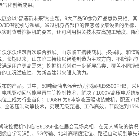
电气化创新成果。
会以“智造新未来”为主题，9大产品50余款产品悉数亮相。其
D/3D智能引导系统，通过机身各部位的传感器收集设备的坐标
以实时查看挖掘机的姿态，还可利用相关技术提高施工精度、降
沃尔沃建筑首次联合参展。山东临工携装载机、挖掘机、和道
说，长期以来，山东临工持续以智能制造为主攻方向，不断转型
质满足用户更高需求；挖掘机系列进一步延展品类，覆盖不同场
好的工况适应性，为新基建带来强大助力。
产品。其中，50吨级油电混合动力挖掘机E6500FHB，采
电机驱动回转能量再生等控制技术，解决了1000V高压电系统
位上成为行业首创；L968H 为6吨静液压驱动装载机，配置7T
、全液压制动等技术，实现无级变速、工作高效，节能达到15%
挖掘机“小临”E6135F也在展会现场亮相，在无人驾驶的情况
图像自学习识别、5G传输、北斗高精度定位、路径自动规划等先