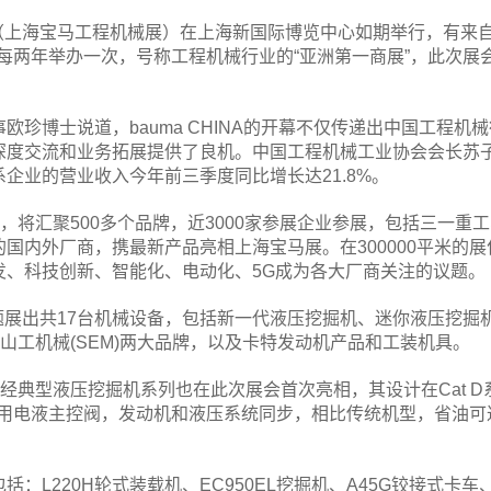
INA（上海宝马工程机械展）在上海新国际博览中心如期举行，有来
展每两年举办一次，号称工程机械行业的“亚洲第一商展”，此次展
博士说道，bauma CHINA的开幕不仅传递出中国工程机械
深度交流和业务拓展提供了良机。中国工程机械工业协会会长苏
企业的营业收入今年前三季度同比增长达21.8%。
将汇聚500多个品牌，近3000家参展企业参展，包括三一重工
国内外厂商，携最新产品亮相上海宝马展。在300000平米的展
发、科技创新、智能化、电动化、5G成为各大厂商关注的议题。
展出共17台机械设备，包括新一代液压挖掘机、迷你液压挖掘
和山工机械(SEM)两大品牌，以及卡特发动机产品和工装机具。
经典型液压挖掘机系列也在此次展会首次亮相，其设计在Cat D
X采用电液主控阀，发动机和液压系统同步，相比传统机型，省油可
220H轮式装载机、EC950EL挖掘机、A45G铰接式卡车