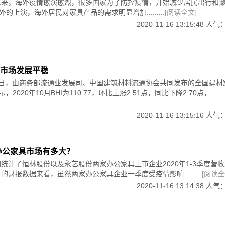
以来，海外疫情愈演愈烈，很多国家为了防控疫情，开始减少居民出行和
外的上演，海外居民对家具产品的需求明显增加.........
[阅读全文]
业、定制家具及木工机械展览会（内蒙古会展中心）参展范围：门展区、全
、木工机械设备展区、五金门禁及涂料化工展区。
2020-11-16 13:15:48 人气
览会（石家庄国际会展中心.正定新区）参展范围：全屋定制、家具、木
业、定制家具及木工机械展览会（内蒙古会展中心）参展范围：门展区、全
市场发展平稳
机械设备展区、五金门禁及涂料化工展区。2021.5.22-5.24
月15日，由商务部流通业发展司、中国建筑材料流通协会共同发布的全国建
心.正定新区）参展范围：全屋定制、家具、木工机械、刀具、
2020年10月BHI为110.77，环比上涨2.51点，同比下降2.70点，........
融建筑及装饰材料博览会（重庆新国际博览中心.悦来）参展范围：门窗
2020-11-16 13:15:16 人气
地铺材料、五金配件、油漆化工辅料、机械设备及软件、木材与
定制家具博览会（义乌国际博览中心）参展范围：全屋定制、智能家居、地
国办公家具市场有多大？
械。
统计了恒林股份以及永艺股份两家办公家具上市企业2020年1-3季度营
财报数据来看，虽然两家办公家具企业一季度受疫情影响.........
[阅读全
会（苏州国际博览中心）参展范围：中式家具、成品家具、定制家具、软
具、半成品/原辅料、智能家居、软装、灯具饰品、家居卖场、
2020-11-16 13:14:38 人气
馆、保利世贸博览馆）参展范围：智能家居、智能锁、家居五金、整体厨
定制家居+软装、木门、集成定制+快装、定制卫浴、定制家居