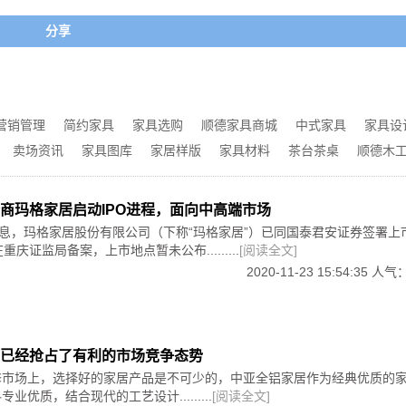
京）门业展览会（北京·中国国际展览中心新馆）参展范围：知名品牌馆
式家具、钢材家具、塑料家具、布艺家具、藤艺家具，以及现
智能家居、五金涂料、新材料、新技术、智能造机械设备馆。
首要保证的必须是健康。一统家居小编提示大家在购买家具的时
分享
己购买的家具是健康环保的。
际会展中心）参展范围：机械配件、系统门窗、高端主材、智慧生活馆、设
建材新产品招商暨全屋定制博览会（长沙国际会展中心）参展范围：门业
激眼睛、鼻子、喉咙。如果一闻家具就发现气味刺激，就需要
较高。但是有一些家具即使味道不重，材质却依然不合格。所以
营销管理
简约家具
家具选购
顺德家具商城
中式家具
家具设
。
际家具博览（广州琶洲.广交会展馆）参展范围：民用家具、饰品家纺、户外
卖场资讯
家具图库
家居样版
家具材料
茶台茶桌
顺德木
产业博览会（临沂国际会展中心.沂河路166号）参展范围：材、板材、木
。油漆对人体的健康状况也是密切相关的。一统家具家居顾问
商玛格家居启动IPO进程，面向中高端市场
、人造板设备、木化工辅料等。
光滑、油漆是否起皱、有没有掉漆的情况等。一般正规厂家的家
消息，玛格家居股份有限公司（下称“玛格家居”）已同国泰君安证券签署上
会（郑州国际会展中心.郑东新区CBD1号）参展范围：家具展区、定制
重庆证监局备案，上市地点暂未公布.........
[阅读全文]
2020-11-23 15:54:35 人气
建材新产品招商暨全屋定制博览会（长沙国际会展中心）参展范围：门业
桌，家具的四脚平整是必须的，也是前提要求。一统家居提醒
0第47届中国(广州)国际家具博览（广州琶洲.广交会展馆）参展范围：
试。如果发出声音就要注意了，这样的家具可能不牢固。
设备配料展。
已经抢占了有利的市场竞争态势
产业博览会（临沂国际会展中心.沂河路166号）参展范围：材、板材、木
人造板设备、木化工辅料等.
修市场上，选择好的家居产品是不可少的，中亚全铝家居作为经典优质的
个暗铰链，据一统家居了解有的只装2个就不行;该上3个镙丝
业优质，结合现代的工艺设计.........
[阅读全文]