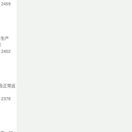
：2459
。
是
示
选
件生产
]
：2402
务及正常运
机
：2378
品
、