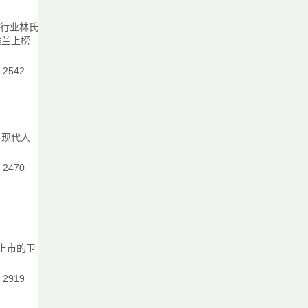
、
具行业林氏
雅兰上榜
：2542
足现代人
会
：2470
耗
劳
上市的卫
部
：2919
材
饰