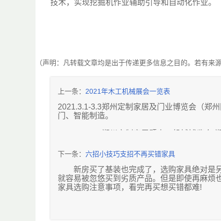
技术，实现挖掘机作业辅助引导和自动化作业。
（声明：凡转载文章均是出于传递更多信息之目的。若有来
上一条：
2021年木工机械展会一览表
2021.3.1-3.3郑州定制家居及门业博览
门、智能制造。
2021.3.7-3.9郑州定制家居暨木工机械
面、人造石台面、衣柜系统五金配件、木工机
下一条：
六招小技巧支招不再买错家具
2021.3.13-3.16中国（北京）国际建筑
全屋整装、全屋定制家具及装饰艺术玻璃、整
新房买了基装也完成了，选购家具绝对是另
动门、智能门及门禁系统、特种门窗、驱动控
就容易被忽悠买到劣质产品。但是即使再麻烦
家具选购注意事项，看完再买想买错都难!
2021.3.18-3.20山西建博会（中国“太
材料、天花吊顶、厨卫用品、管材管件、灯饰
一看：家具的材质要环保