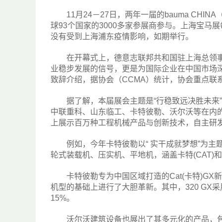
11月24－27日，两年一届的bauma CH
球93个国家的3000多家参展商参与。上海宝马
没有受到上海浦东疫情影响，如期举行。
在开幕式上，德意志联邦共和国驻上海总领事欧珍
业稳步发展的信号，更是为国际企业在中国市场
致辞介绍，据协会（CCMA）统计，协会重点联系
据了解，本届展会主题是“行稳致远决胜未来”，
中联重科、山东临工、卡特彼勒、沃尔沃等在内的
上展示百万种工程机械产品与创新技术，自主研
例如，今年卡特彼勒以“ 实干成就梦想”为主题
轮式装载机、压实机、平地机，涵盖卡特(CAT)
卡特彼勒专为中国区域打造的Cat(卡特)GX新
机型的基础上进行了大胆革新。其中，320 G
15%。
沃尔沃建筑设备也展出了其多元化的产品，包括：L