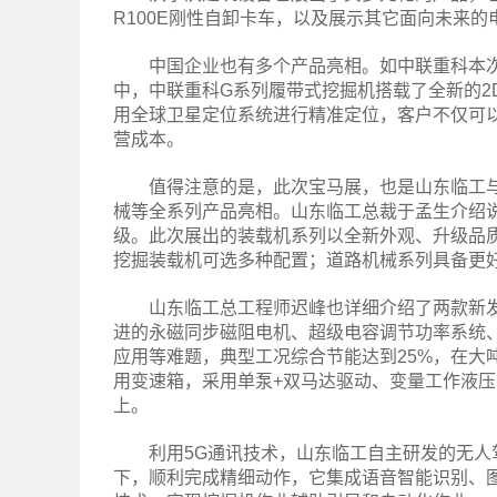
R100E刚性自卸卡车，以及展示其它面向未来的
中国企业也有多个产品亮相。如中联重科本次展
中，中联重科G系列履带式挖掘机搭载了全新的2
用全球卫星定位系统进行精准定位，客户不仅可
营成本。
值得注意的是，此次宝马展，也是山东临工与
械等全系列产品亮相。山东临工总裁于孟生介绍
级。此次展出的装载机系列以全新外观、升级品
挖掘装载机可选多种配置；道路机械系列具备更
山东临工总工程师迟峰也详细介绍了两款新发布的
进的永磁同步磁阻电机、超级电容调节功率系统、
应用等难题，典型工况综合节能达到25%，在大吨
用变速箱，采用单泵+双马达驱动、变量工作液压
上。
利用5G通讯技术，山东临工自主研发的无人驾驶
下，顺利完成精细动作，它集成语音智能识别、