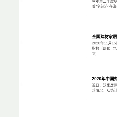
今年第三季度
着“宅经济”在海
2021.5.22-5.24第九届内蒙古国际门
屋定制、集成定制、智能家居展区、辅材展区
2021.5.22-5.24石家庄国际木工机械展
机械、刀具、配件耗材。
2021.5.22-5.24第九届内蒙古国际门
全国建材家居
屋定制、集成定制、智能家居展区、辅材展区、木工
2020年11
石家庄国际木工机械展览会（石家庄国际会展中
指数（BHI）显示，
件耗材。
文]
2021.5.28-5.30第四届中国（重庆）雅
定制家具、衣柜橱柜、智能家居、装饰材料、
材。
2021.6.16-6.18第二届中国（义乌）
2020年中
材墙材、门窗及整木家装、装饰材料、木工机
近日，泛家居网
营情况。从统计的
2021.6.17-6.20第13届苏州家具展览
家具、两厅家具、儿童家具、办公家具、户外家
业联盟协会等。
2021.7.8-7.11广州建博会（广交会展
房、集成定制、晾衣系统等。定制：定制家居、