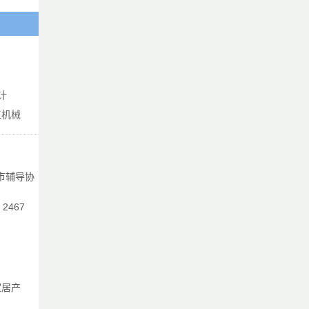
、
代
、
注
在
计
工机械
表
市辅导协
展
：2467
、
在
家居产
，