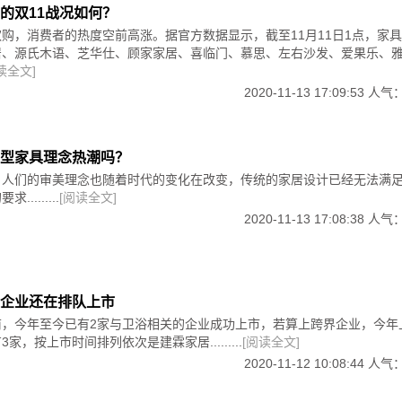
门窗、入户门、门窗配件、快装墙板等。设计：高端定制与整装
的双11战况如何？
购，消费者的热度空前高涨。据官方数据显示，截至11月11日1点，家
居、源氏木语、芝华仕、顾家家居、喜临门、慕思、左右沙发、爱果乐、
池国际会展中心）参展范围：建筑材料、装饰材料、智慧建筑及装配式建筑
读全文]
能家电机厨卫电器、地坪及防水、木工机械。
2020-11-13 17:09:53 人气
沈阳国际会展中心）参展范围：套房家具馆、软体家具馆、软体两厅家具
卫建材馆、木工机械馆。
东国际会展中心）参展范围：民用家具、办公家具、古典红木、定制家居、
型家具理念热潮吗？
，人们的审美理念也随着时代的变化在改变，传统的家居设计已经无法满
........
[阅读全文]
家具博览会（上海国际家具生产设备及木工机械展览会）.上海虹桥国际
工具、智能化机械及配件、刀具、机械配件及手动工具、民用家
2020-11-13 17:08:38 人气
纺。
行业展览会（西贡会展中心）参展范围：工和家具生产设备，木工原料和
企业还在排队上市
上海新国际博览中心）参展范围：工具：手动工具、电动工具、气动工具、
前，今年至今已有2家与卫浴相关的企业成功上市，若算上跨界企业，今年
艺工具及设备与附件，焊接、切割设备及附件，加工制造设备及
家，按上市时间排列依次是建霖家居.........
[阅读全文]
筑材料、紧固件、锁具、安防设备及配件。
2020-11-12 10:08:44 人气
产配件展览会（印尼）雅加达。参展范围：室内装潢和床上用品的机器、
易、原材料和家具生产、粘合剂、磨料、油漆和涂料、单板、装