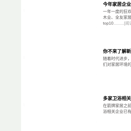
料及配件、机械等。系统：系统门窗、铝合金
今年家居企业
整木家装、墅装定制、高端墙体涂料等。
一年一度的狂欢
木业、全友家
2021.8.18-8.20云南建博会（昆明滇
top10.........
[阅
材料、门窗机配套照明及灯饰、全屋定制、智
2021.8.18-8.21沈阳家博会秋季展（
馆、门品定制馆、全屋定制馆、定制配套、厨
2021.8.20-8.22济南家具博览会（山
你不来了解新
原辅材料、木工机械。
随着时代进步
们对家居环境的要求.
2021.9.3-9.6第48届中国（上海）国际
展中心 参展范围：定制与批量家具生产设备及
具、办公家具、上海设备、户外家居、饰品家
2021.9.15-9.18第14届越南国际木工
材，刀锯及其他相关产品。
多家卫浴相关
2021.10.8-10.10中国国际五金展（
在箭牌家居之
保防护产品、磨具磨料及部（配）件、园林园
浴相关企业已有3
（配）件等。建筑五金、家具、门窗五金、建
2021.10.12-10.15第十届国际家具生
料部件、内部工程机器，材料和部件、木材贸