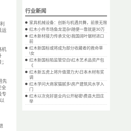
行业新闻
家具机械设备：创新与机遇共舞，前景无限
，利
红木小件市场鱼龙混杂\随便一靠就是30万
低运
红木新材接力传承文化\我国阔叶锯材进口
前
红木新国标或将成为部分收藏者的救命草
路机
\女
升
红木新国标陷监管空白\红木艺术品资产包
景；
《
红木新五虎上将升值潜力大\日本木材有奖
调
用先
红木学问大商家猫腻多\房产建筑风水学入
安全
门
级专
红木以次充好是业内公开秘密\费县大田庄
以
举
进