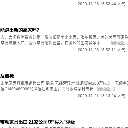
定制家具博览会（安义建材门窗博览中心）参展范围：门窗系列、定制家
2020-11-23 15:53:44 人气
。
工机械及家具展览会（长春国际会展中心）参展范围：现代家具、古典家
边还应是圆角，不能直棱直角，用木条封的边容易发潮或崩裂
注意钉眼是否平整，钉眼处与其他处的颜色是否一致。通常钉眼
起来说明不行，慢慢腻子会从里面掉出来。一统家居家居顾问表
能跑出新的赢家吗？
工机械展览会（哈尔滨国际会展中心）参展范围：家居、门业，家具材料、
量差的小厂家用人工封边，精密锯质量太差，板材封边有豁口，
生态，大多数消费者的第一反应都是小米米家、海尔智家、美的美居等硬
握流量入口、要么掌握硬件壁垒。在激烈的生态竞争中.........
[阅读全文
都）建筑及装饰材料博览会（中国西部国际博览城）参展范围：门窗馆、卫
2020-11-23 15:52:11 人气
料馆、活动论坛馆、装配式建筑园林馆、暖通馆、定制家居馆。
屋定制精品展览会（山东临沂国际会展中心.经开区）参展范围：定制家
全屋定制精品、木工机械设备。
及商标
产品博览会（南昌绿地国际博览中心）参展范围：整体厨房、智能家居、全
山地区家具批发销售公司 要求 无经营异常 注册资金100万以上，无债
统、机械设备
CAI30480998加微信注明来由，同时收购家具商标...
[阅读全文]
徐州国际会展中心.淮海食品城）参展范围：成品家具、定制家具、木工
2020-11-21 18:13:24 人气
16第18届青岛国际家具展（青岛·红岛国际会议展览中心）参展范围：
实木半成品家具、木工机械及智能制造、家具原辅材料及新材料
展（青岛·红岛国际会议展览中心）参展范围：品牌实木家具、软体沙发/寝
”带动家具出口 21家公司获“买入”评级
械及智能制造、家具原辅材料及新材料、新工艺。