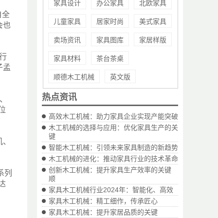
家具设计
办公家具
北欧家具
自全
儿童家具
居家时尚
美式家具
会也
卖场资讯
家具图库
家居样版
行
家具材料
茶台茶桌
子孟
顺德木工机械
英文版
热点资讯
、
位
高效木工机械：助力家具企业实现产能突破
木工机械的选择与应用：优化家具生产的关
键
机、
智能木工机械：引领未来家具制造的新趋势
木工机械的进化：推动家具行业的技术革命
创新木工机械：提升家具生产效率的关键
系列
顺
达
家具木工机械行业2024年：智能化、高效
家具木工机械：精工细作，传承匠心
家具木工机械：提升家居品质的关键
、