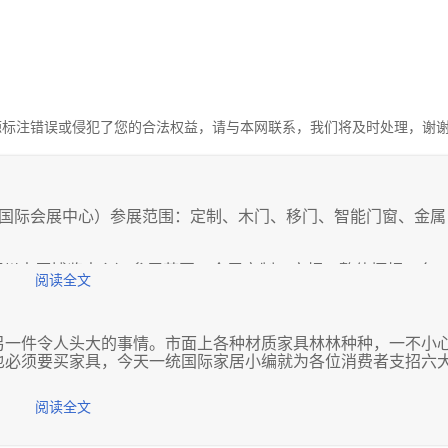
源标注错误或侵犯了您的合法权益，请与本网联系，我们将及时处理，谢
会（郑州国际会展中心）参展范围：定制、木门、移门、智能门窗、金属
博览会(郑州中原博览中心）参展范围：全屋定制、衣柜、整体橱柜、台
阅读全文
械及配料。
装饰及材料博览会（北京中国国际展览中心.新馆）参展范围：集成顶墙
体厨房及橱柜配材、厨电配材、木工机械、智能晾衣、自动门、
一件令人头大的事情。市面上各种材质家具林林种种，一不小
制、装配式房屋、建筑遮阳、五金配件、设备类、新型建材。
也必须要买家具，今天一统国际家居小编就为各位消费者支招六
原”煤炭交易中心）参展范围：装饰材料、全屋定制、装配式装修类、墙饰
阅读全文
照明、机械类、门业产品类、智能家居类。