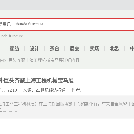
搜
资讯
unde furniture
家纺
设计
茶台
展会
卖场
北欧
家国内外巨头齐聚上海工程机械宝马展
详细内容
内外巨头齐聚上海工程机械宝马展
 人气：7210 来源：21世纪经济报道 作者：
INA（上海宝马工程机械展）在上海新国际博览中心如期举行，有来自全球93个
......