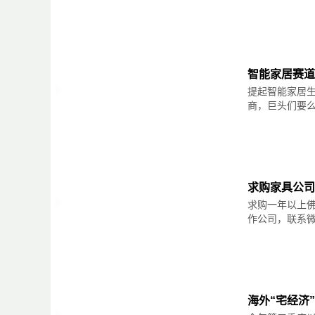
2021.4.5-4.7中国（安义）门窗幕墙暨
具、幕墙、玻璃、型材、五金配套、加工设备
六观：封边是否平整
2021.4.8-4.10东北（长春）第16届木
封边不平说明内材湿，几天封边就会掉。封
具、家具配件原辅材料、木工机械及工具。
三合板包镶的家具，包条处是用钉子钉的，要
用腻子封住的，要注意腻子有否鼓起来，如鼓
智能家居赛道
2021.4.15-4.17哈尔滨国际家具暨木
封边是否平整也是考察一个厂家重要因素，质
提起智能家居
木工机械等。
购的时候要特别注意。
商，巨头们要么掌
2021.4.15-4.17第二十一届中国（成
浴馆、墙面、吊顶、地材、软装馆、建筑新材
2021.4.23-4.25第五届中国（临沂）全
居、整装材料、木门、整木定制、智能家居、
求购家具公司
2021.4.24-4.26中国（江西）建材新
求购一年以上佛
屋定制、卫陶展、地材、门窗、遮阳、软件系
作公司，联系微信
2021.5.7-5.9第三届徐州家具展览会（
械、原辅材料、家居饰品。2021.5.13-5.
牌实木家具、软体沙发/寝具、全屋定制家具、
新工艺。
2021.5.13-5.16第18届青岛国际家具
海外“宅经济
具、全屋定制家具、实木半成品家具、木工机