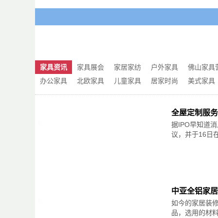
2021.3.19-3.22第二十届中国国际（北
从材质上来分家具可以分为：实木家具、板
定制家具与木门馆、高端入户与非门木门馆、
流行的纸家具等。无论是哪一种材质的家具，
候，可以查看相关的质量检测报告书，确保自
2021.3.24-3.26上海建博会（上海国
计定制馆、大定制馆.
二闻：气味不能刺激
2021.3.26-3.28第13届中部（长沙）
环保的家具应该是没有刺激性气味的，不刺
家具、木工机械刀具配件等
意。刺激性的气味越重，就可能是甲醛的含量
家具资讯
家具展会
家居家纺
户外家具
佛山家具
购买之前一定要要求商家出示相关的环保证书
2021.3.28-3.30第47届中国(广州)国
办公家具
北欧家具
儿童家具
居家时尚
美式家具
家具、办公环境、设备配料展。
三摸：油漆要光滑
2021.3.28-3.30第十一届临沂国际木业
闻了气味之后你还需要仔细观察一下子油漆
全屋定制服务
制品、全屋定制、木线条、饰面板、木工机械
示你可以用手摸上一摸，注意看油漆表面是否
具，在油漆方面都是做得非常考究的。
据IPO早知道
2021.3.30-4.1第十届中国郑州家具展览
议，并于16日在
区、材料展区、机械展区
四查：四脚是平整
2021.3.26-3.28第13届中部（长沙）
无论你是买床、买沙发、还是买衣柜、买餐
家具、木工机械刀具配件等2021.3.28-3.3
查看家具的时候可以摇一摇，或者坐上去试一
民用家具、饰品家纺、户外家具、办公环境、
五检：配件安装是否合理
中亚全铝家居
2021.3.28-3.30第十一届临沂国际木业
制品、全屋定制、木线条、饰面板、木工机械、
如今的家居装
门锁开关等要检查一下灵不灵;如大柜应该装3
有的偷工减料，只上一个螺丝，用用就会掉。
品，选用的材料专