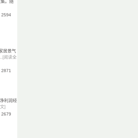
聚集。随
：2594
工
材家居景气
配
.
[阅读全
、
：2871
板
收净利润经
文]
体
行
：2679
材