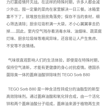
力打赢疫情歼灭战。在这样的特殊时期，许多人都会减
少外出，囤一定量的菜肉在家里解决一日三餐。冰箱里
塞不下了，就堆放在厨房角落旁；保存不当的食材，细
心筛选清除；厨余垃圾积满一大袋，才小心翼翼拿去扔
掉......因此，室内空气残存着消毒水味、油烟味、蔬菜腐
烂味、厨余垃圾味等难闻异味，还容易让人产生焦虑、
不安等不良情绪。
气味很直观影响人们的生活体验，即使是在特殊时期，
保持空气清新，才能有更健康的身心对抗疫情。德国杀
菌除臭一体的蓖麻油酸锌除味剂 TEGO Sorb B80
TEGO Sorb B80 是一种含活性锌成分的油脂型的新型
高效除味剂。通过蓖麻油酸和氧化锌合成，由一个活化
锌和两个蓖麻油酸分子组成，蓖麻油来源于植物再生资