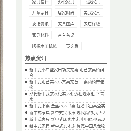
家具设计
办公家具
北欧家具
儿童家具
居家时尚
美式家具
卖场资讯
家具图库
家居样版
家具材料
茶台茶桌
顺德木工机械
英文版
热点资讯
新中式小户型家用功夫茶桌 阳台茶桌椅组
合
新中式阳台实木小茶桌茶台 一桌两椅带储
物
现代新中式茶水柜实木侧边柜烧水柜 下置
水
新中式书桌 金丝檀木书桌 轻奢书画桌全实
新中式家具 新中式实木床 现代简约小户型
新中式家具 新中式床实木床 中国风禅意现
新中式家具 新中式实木床 禅意中国风储物