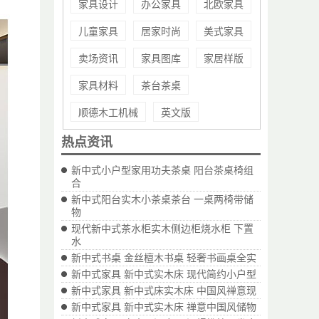
家具设计
办公家具
北欧家具
儿童家具
居家时尚
美式家具
卖场资讯
家具图库
家居样版
家具材料
茶台茶桌
顺德木工机械
英文版
热点资讯
新中式小户型家用功夫茶桌 阳台茶桌椅组
合
新中式阳台实木小茶桌茶台 一桌两椅带储
物
现代新中式茶水柜实木侧边柜烧水柜 下置
水
新中式书桌 金丝檀木书桌 轻奢书画桌全实
新中式家具 新中式实木床 现代简约小户型
新中式家具 新中式床实木床 中国风禅意现
新中式家具 新中式实木床 禅意中国风储物