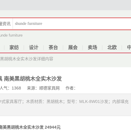
搜
资讯
unde furniture
家纺
设计
茶台
展会
卖场
北欧
美黑胡桃木全实木沙发
详细内容
具 南美黑胡桃木全实木沙发
28 人气：1368 来源：顺德家具网 作者：
式家具客厅；木质材质：黑胡桃木；型号：MLK-8W01沙发；内部填充
 南美黑胡桃木全实木沙发
24944元