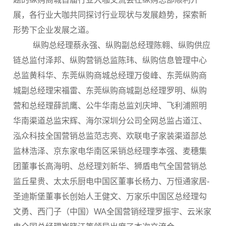
展，各行业大咖共同探讨行业现状与发展趋势，探索新
形势下企业发展之道。
纵购总经理蔡永强、纵购副总经理陈翱、纵购供应
链总监付泽邦、纵购营销总监陈玮、纵购信息管理中心
总监黄科华、东莞纵购商城总经理万俊峰、东莞纵购商
城副总经理宋福雷、东莞纵购商城副总经理罗明、纵购
营和总经理薛凯鹰、公牛华南总监刘庆坤、飞利浦照明
华南渠道总监宋辉、海尔深圳分公司全网总监占道江、
泓众科技全国营销总监范志亮、欢联电子家装渠道部总
监林浩泽、京东家电华南区采销总经理李本强、麦穗集
团董事长高海明、总经理刘新华、狮盾电气全国营销总
监丘星贵、太太乐厨电中国区董事长杨力、万恒通家居-
圣迪斯堡董事长创始人王健文、万家乐中国区总经理勾
文勇、西门子（中国）WA全国营销经理罗振宇、云米家