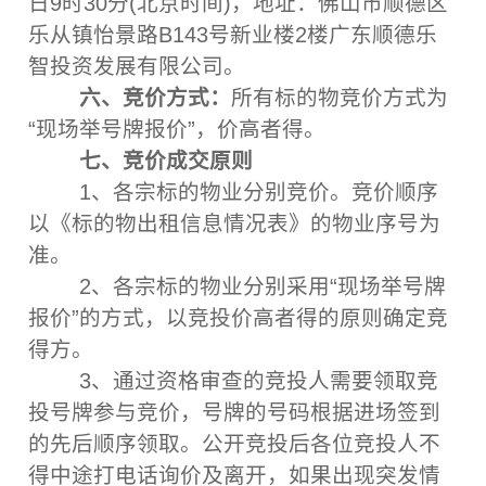
日9时30分(北京时间)，地址：佛山市顺德区
乐从镇怡景路B143号新业楼2楼广东顺德乐
智投资发展有限公司。
六、竞价方式：
所有标的物竞价方式为
“现场举号牌报价”，价高者得。
七、竞价成交原则
1、各宗标的物业分别竞价。竞价顺序
以《标的物出租信息情况表》的物业序号为
准。
2、各宗标的物业分别采用“现场举号牌
报价”的方式，以竞投价高者得的原则确定竞
得方。
3、通过资格审查的竞投人需要领取竞
投号牌参与竞价，号牌的号码根据进场签到
的先后顺序领取。公开竞投后各位竞投人不
得中途打电话询价及离开，如果出现突发情