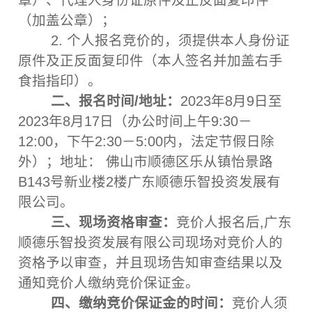
章）、代理人身份证原件及正反面复印件
（加盖公章）；
2. 个人报名竞价的，须提供本人身份证
原件及正反面复印件（本人签名并加盖右手
食指指印）。
二、报名时间/地址：
2023年8月9日至
2023年8月17日（办公时间上午9:30－
12:00，下午2:30－5:00内，法定节假日除
外）；地址： 佛山市顺德区乐从镇怡景路
B143号新业楼2楼广东顺德乐智投资发展有
限公司。
三、现场资格审查：
竞价人报名后,广东
顺德乐智投资发展有限公司现场对竞价人的
资格予以审查，并且现场告知审查结果以及
通知竞价人缴纳竞价保证金。
四、缴纳竞价保证金的时间：
竞价人须