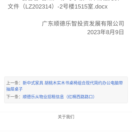
文件（LZ202314）-2号楼1515室.docx
广东顺德乐智投资发展有限公司
2023年8月9日
上一条：
新中式家具 胡桃木实木书桌椅组合现代简约办公电脑带
抽屉桌子
下一条：
顺德乐从物业招租信息（红棉西路路口）
关于我们