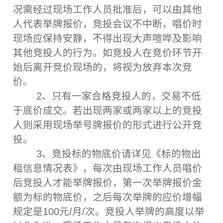
况需经过现场工作人员批准后，可以由其他
人代表举牌报价，竞投会议不中断，唱价时
现场应保持安静，不得出现大声喧哗及影响
其他竞投人的行为。如竞投人在竞价环节开
始后离开竞价现场的，将视为放弃本次竞
价。
2、只有一家合格竞投人的，交易不低
于底价成交。若出现两家或两家以上的竞投
人则采用现场举号牌报价的形式进行公开竞
投。
3、竞投标的物底价请详见《标的物出
租信息情况表》，每次由现场工作人员唱价
后竞投人才能举牌报价，第一次举牌报价金
额为标的物底价，之后每次举牌的应价增幅
规定是100元/月/次。竞投人举牌的高度以举