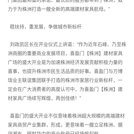
门集团最郑重的承诺、最优质的服务都带到了株洲，致
力于为株洲打造一艘全新的高端建材家具航母。”
稳扶持，重发展，争做城市新标杆
刘政凯区长在开业仪式上讲道：“作为近年石峰、乃至株
洲商圈的重要商业发展项目，喜盈门【株洲】建材家具
广场的盛大开业是为加速株洲经济发展贡献积极力量的
喜事，也提升株洲市民生活品质的好事。喜盈门与万博
珑业主联谊集团联手打造的株洲市家居行业新标杆，一
定会在广大消费者的高度认可中，为喜盈门【株洲】建
材家具广场续写辉煌，再创佳绩！”
喜盈门的盛大开业不仅意味着株洲超大规模的高端建材
家具商贸产业集群，形成，更意味着一艘立足株洲、据
守湘东、辐射华中的商业航母已经扬帆起航。