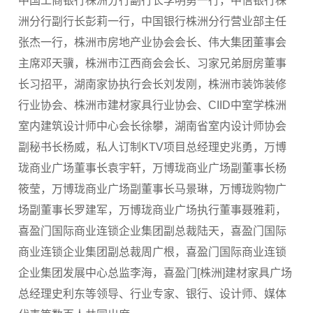
中国工商银行株洲分行副行长李明勇一行，中信银行株
洲分行副行长彭莉一行，中国银行株洲分行营业部主任
张杰一行，株洲市房地产业协会会长、伟大集团董事会
主席邓天骥，株洲市江西商会会长、习家兄弟厨房董事
长习招平，湖南家协执行会长刘发刚，株洲市装饰装修
行业协会、株洲市建材家具行业协会、CIID中室学株洲
室内建筑设计师中心会长徐攀，湖南省室内设计师协会
副秘书长杨威，私人订制KTV项目总经理史兆勇，万博
珑商业广场董事长袁宇轩，万博珑商业广场副董事长杨
筱莹，万博珑商业广场副董事长马景琳，万博珑购物广
场副董事长罗建军，万博珑商业广场执行董事聂雅莉，
喜盈门国际商业连锁企业集团副总裁陆天，喜盈门国际
商业连锁企业集团副总裁周广根，喜盈门国际商业连锁
企业集团发展中心总监李海，喜盈门[株洲]建材家具广场
总经理史利东等领导、行业专家、银行、设计师、媒体