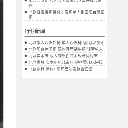
单人沙发椅 布艺轻奢极简北欧公仔棉异形
休
北欧轻奢摇椅折叠沙发椅单人卧室阳台飘窗
椅
行业新闻
北欧懒人沙发摇椅 单人沙发椅 现代简约阳
北欧阳台休闲椅 简约客厅蜗牛椅 轻奢单人
北欧实木床 双人软靠白蜡木轻奢简约床
北欧家具 实木小船儿童床 护栏婴儿床拼接
北欧家具 简约U形布艺沙发组合套装