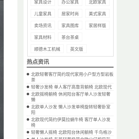
家具设计
办公家具
北欧家具
儿童家具
居家时尚
美式家具
卖场资讯
家具图库
家居样版
家具材料
茶台茶桌
顺德木工机械
英文版
热点资讯
北欧轻奢客厅简约现代家用小户型方型岩板
茶
轻奢沙发椅 单人客厅高靠背躺椅 北欧现代
北欧摇椅躺椅 休闲阳台客厅单人沙发轻奢
懒
北欧单人沙发 懒人沙发单椅旋转轻奢卧室
阳
北欧现代简约伊莫拉蜗牛椅 客厅单人沙发
椅
轻奢懒人摇椅 北欧阳台休闲躺椅 千鸟格沙