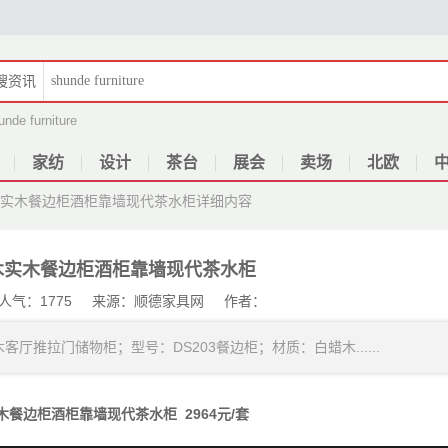
搜
资讯
unde furniture
家纺
设计
茶台
展会
卖场
北欧
木实木餐边柜酒柜靠墙现代茶水柜
详细内容
木实木餐边柜酒柜靠墙现代茶水柜
28 人气：1775 来源：顺德家具网 作者：
推拉门储物柜；型号：DS203餐边柜；材质：白蜡木......
木餐边柜酒柜靠墙现代茶水柜 2964元/套