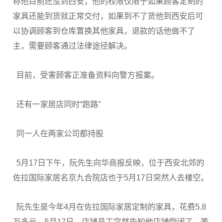
称他目前还没到西安，他的权限仅限于如果顾客定制的
家具还能到货就正常交付，如果到不了货他到西安后可
以协调顾客到仓库置换其他家具，退款的话他做不了
主，需要顾客通过法律途径解决。
目前，受害顾客正准备资料向警方报案。
还有一家居店同时“跑路”
同一人在两家公司都持股
5月17日下午，阮先生向华商报反映，位于西安北郊的
佐拉国际家居名京九合院店也于5月17日突然人去楼空。
阮先生是今年4月在佐拉国际家居定制的家具，花费5.8
万多元。5月17日，店铺员工突然告知他店铺倒闭了，等