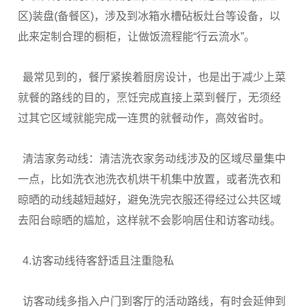
区)装盘(备餐区)，涉及到冰箱水槽砧板灶台等设备，以
此来定制合理的橱柜，让做饭流程能“行云流水”。
最常见到的，餐厅紧挨着厨房设计，也是出于减少上菜
就餐的路线的目的，烹饪完成直接上菜到餐厅，无须经
过其它区域就能完成一连贯的就餐动作，高效省时。
清洁家务动线：清洁洗衣家务动线涉及的区域尽量集中
一点，比如洗衣池洗衣机烘干机集中放置，或者洗衣和
晾晒的动线越短越好，避免洗完衣服还得经过公共区域
去阳台晾晒的尴尬，这样就不会影响居住和访客动线。
4.访客动线待客舒适且注重隐私
访客动线多指入户门到客厅的活动路线，有时会延伸到