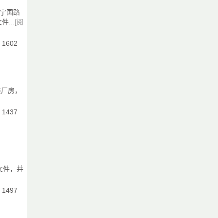
讲
区宁国路
...
[阅
：1602
得
准厂房，
：1437
服
科
的
文件，并
：1497