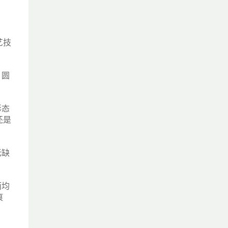
艺技
、圆
形态
还是
无缺
面均
痕