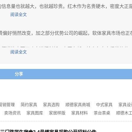
的信息量也就越大，也就越珍贵。红木作为名贵硬木，密度大正
阅读全文
，驱赶阴气，驱除外邪。
具具有健康环保、增值保值等等多种独特的优点。
消费偏好悄然改变，加之部分优势公司的崛起，软体家具市场也正
经过在室内合理的布设与摆放，可达旺宅旺人、旺财旺运之功效
、渠道等方面下功夫进行创新，力图在新一轮竞争中占得优势位
阅读全文
，到今日的普通大众都对红木家具如此情有独钟了。
多无可比拟的优点：
分享
前几年开始，我们注意到沙发、软床等产品，设计开始多元化。
力的产品；或紧跟流行，迎合社交媒体上受追捧的审美需求。仔
心，绿色设计、绿色家装、绿色家具等更是大行其道，回归自然
、90后新生代消费群体的需求设计。
。
群的7成以上，其中的线上家居消费人群里，两个群体加起来占将
，摒弃了所有有害物质，满足了人们对环保健康的终极需求。
未来。
营销管理
简约家具
家具选购
顺德家具商城
中式家具
家具设
卖场资讯
家具图库
家居样版
家具材料
茶台茶桌
顺德木
耐用，从力学角度来看具有很强的科学性。
的智能床、 可以监测用户睡眠数据智能床等，这些产品确实能
看好。