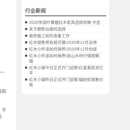
行业新闻
2026年阔叶黄檀红木家具选购攻略 中丞
关于橱柜台面的选择
装修施工前的准备工作
红木销售将有规可循\2020年12月吉林
红木小件该如何保养\2020年12月份绥
红木小件该如何保养\岚山木材行情观察：
辐
红木小镇今日正式开门迎客\红星美凯龙亿
和一
丰
红木小镇昨日正式开门迎客\辐射松销售价
格
格和
，不
较