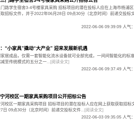
三门路学生宿舍3-4号楼家具采购公开招标公告
一刀一锯一刨完成的，每落一刀都花费工艺师的心机，同时还要
一站式购齐的需求
门路学生宿舍3-4号楼家具采购 招标项目的潜在投标人应在上海市杨浦
室获取招标文件，并于2022年06月28日 09点30分（北京时间）前递交投标文件
上下游延伸，提供一站式购齐的服务。
2022-06-06 09:39:09 人气
精美，线条流畅。
全屋方案，或者自己开发定制产品，向全屋配齐靠拢。当然，软体
类的特殊性，增强与原品类的粘性。
的卯榫结构，凝重不失风尚，张扬不失稳重，华丽不失深沉，不
。
：“小家具”撬动“大产业” 迎来发展新机遇
到家居成品，仅需一套智能化流水设备就可全部完成，一间间智能化的标
.9%，看重性价比的占到46.6%，看重品质的有46.3%，还有
减至传统模式的五分之一...
[阅读全文]
2022-06-06 09:37:49 人气
具市场上出现了一些品牌，定位中高端档次、有调性，品质好、
理”这是一般人的认识误区。
买家的首选。
体功能比例尺度，完全符合人体使用功能上的要求，具有很高的
成功的企业，将是那些勇于创新，并且在产品与服务上独具特色
式、产品策略等方面，有自己的硬核本领。
宁河校区一期家具采购项目公开招标公告
宁河校区一期家具采购项目 招标项目的潜在投标人应在网上获取获取招标
坐感舒适。
月27日 09点30分（北京时间）前递交投标文件...
[阅读全文]
的坚持，形成了不错的市场口碑；
2022-06-03 09:35:05 人气
硬耐用、纹理沉着、美观大方、富于光泽的珍贵红木制成。
线品牌更低，既能满足消费者对品质的追求，又要满足了对价格上
销活动力度，盈利点高。