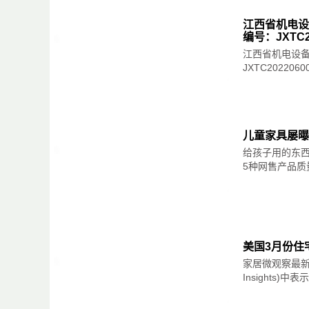
6、保值增值。
（3）高端定位。服务高收入阶层。
江西省机电设
集实用、观赏、保值于一体，年代久远、品质
编号：JXTC2
（4）经营良好口碑。赢得高比例的老客户支
江西省机电设
加之红木资源匮乏，红木的生长周期又非常漫
JXTC20220
由于我国市场的庞大与消费的多元性，在未来
因此，物以稀为贵的红木家具将越来越具有不
势明显的软体家具品牌，发展空间广阔。大而
儿童家具屡曝
给孩子用的东西
5种网售产品质
美国3月份住
家居微观察最新消息
Insights)