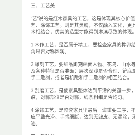
三、工艺美
“艺”说的是红木家具的工艺，这是体现其核心价
艺、涂饰工艺。则是其灵魂，不仅融入文化，更
术相结合，优美的造型才能得到淋漓尽致的体现
1.木作工艺，是否属于精工，要检查家具的榫卯
角是否对称圆润。
2.雕刻工艺，要细品雕刻画面人物、花鸟、山水
及各种特征是否准确；层次深浅是否合理、铲底
手工雕刻，或者是机雕和手工雕刻的相互结合。
3.刮磨工艺，是使家具整体达到平滑的关键一步
痕，对称部位是否对称，线条粗细是否均匀。
4.涂饰工艺，是整套家具里最后一道重要工序，
应平整光滑、手感细腻，达到无皱皮、无漏涂，
迹。