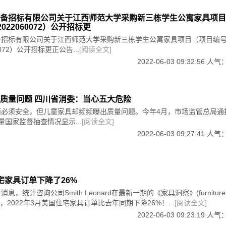
备招标有限公司关于江西师范大学采购新三栋学生公寓家具项目
上乘的中国传统红木家具，是中外收藏家梦寐以求的珍品。
022060072）公开招标更
持，有一只长期跟随的经销商客户团队。
备招标有限公司关于江西师范大学采购新三栋学生公寓家具项目（项目编
长，少则几百年，多达上千年。
60072）公开招标更正公告...
[阅读全文]
的时间，留给这种特色品牌的机会依然很多，尤其是差异化竞争
可想像的升值空间和独特的艺术魅力。
全与小而美将长期共存，部分小而美终会长成参天大树。
2022-06-03 09:32:56 人气
质量问题 四川省消委：当心五大危险
必须安全，但儿童家具却频频曝出质量问题。今年4月，市场监管总局通报
量国家监督抽查情况显示...
[阅读全文]
2022-06-03 09:27:41 人气
宅家具订单下降了26%
，统计咨询公司Smith Leonard在最新一期的《家具洞察》(furniture
中表示，2022年3月美国住宅家具订单比去年同期下降26%！...
[阅读全文]
2022-06-03 09:23:19 人气