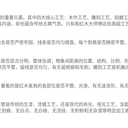
值的重要元素。其中四大核心工艺：木作工艺、雕刻工艺、刮磨工
具内涵，却也蕴含传统古典气息。只有和红木大师傅这些高超工
。
结合是否严密牢固、线条是否均匀顺直、每个割角是否精密平整
等是否层次分明、整体协调；物象间距离的位置、结构、比例、
是否平整，留线是否均匀，有无留疤痕和毛刺；雕刻工艺是机雕
，要看的是红木家具的各部位是否平整、光滑，有无波浪形、有
不管是传统的生漆、烫蜡工艺，还是现代的亮光、哑光工艺，涂
无划痕、无白点、无白棱、无流挂、无积粉和无杂渣等明显加工