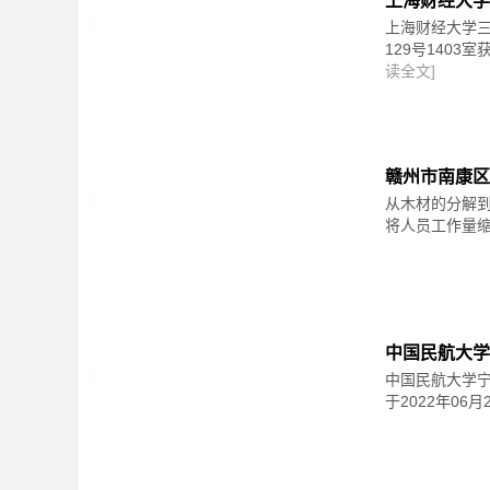
上海财经大学
我国传统的红木家具，基本上都是由工艺师们
究做工的和谐统一。
趋势三：以软体为核心向整体家居延伸，满足
上海财经大学三
129号1403
3、造型优美。
部分软体家具在深耕单品类的基础上，开始向
读全文]
庄重典雅的红木家具，在变化中求统一，雕饰
比如与定制家居企业合作，实现成品+定制的
企业在向整体家居延伸时，大多考虑到了新品
细赏家具巧夺天工的雕饰和花纹以及天衣无缝
不赞叹中华文明之厚重，现代继承发扬之精彩
趋势四：追求完美，又兼顾性价比
赣州市南康区
每靠于斯，顿生百年古木滋养之感。
从木材的分解
一项中产女性的消费调研显示，看重品牌的占到36
30.5%的人看重价格。
将人员工作量缩
4、功能合理。
这种消费选择，同样体现在家居领域。软体家
“红木家具不如一般现代家具符合人体工程学原
务走在前面，而价格比较实惠，已然成为部分
其实经过长期的推敲、改进，红木家具按照人
在软体家居行业，除了头部企业以外最有可能
学性。
企业。他们规模可能不是最大的，但在经营模
中国民航大学
中国民航大学
如椅子、沙发，其弧度设计均契合人体需要，
这些企业往往具备几个共同特征：
于2022年06
5、用料讲究。
（1）定位清晰。在细分市场享有盛名，长期
真正的中国传统红木家具均采用质地优良、坚
（2）高性价比。在同品质情况下，价格比一
的消费需求，同时还能支撑经销商在终端的营