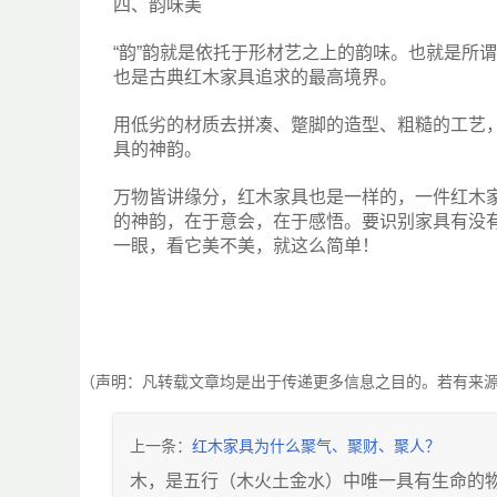
四、韵味美
“韵”韵就是依托于形材艺之上的韵味。也就是所
也是古典红木家具追求的最高境界。
用低劣的材质去拼凑、蹩脚的造型、粗糙的工艺
具的神韵。
万物皆讲缘分，红木家具也是一样的，一件红木
的神韵，在于意会，在于感悟。要识别家具有没
一眼，看它美不美，就这么简单！
（声明：凡转载文章均是出于传递更多信息之目的。若有来
上一条：
红木家具为什么聚气、聚财、聚人？
木，是五行（木火土金水）中唯一具有生命的