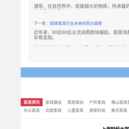
通常，在自然界中，密度越大的物质，所承载
其典型的特质之一。
红木为阳刚之木，能够提升、振奋宅内之阳气
下一条：
软体家具行业未来的四大趋势
作为中国传统文化的载体，细数之下，红木家
近年来，80后90后主流消费群体崛起、家居
孕育变局。
更有其聚阳气、聚财气、聚人气的聚气作用，
越来越多的企业开始在材质、设计、经营模式
所以，也就不难理解，为何从昔日的宫廷贵胄
置。
由红木制作的高档家具，这么“火”，具备了许
趋势一：围绕新生代消费者做研发
1、健康环保。
多年来，软体产品的外观造型相对传统，但从
引进中国元素，造出具有文化魅力与视觉感染
人们不断追求的绿色环保理念，已逐渐深入人
思考，这其实都是面向年轻人设计，围绕80后
关注健康，是人类面临的重大课题和强烈愿望
有调研显示，80后90后占到家居家装消费人
红木家具应世盛行，采用天然木材、天然生漆
8成。只要成功影响了他们，也就赢得了现在与
家具资讯
家具展会
家居家纺
户外家具
佛山家具
2、结构科学，精工细做。
趋势二：以功能为导向做智能软体
办公家具
北欧家具
儿童家具
居家时尚
美式家具
红木家具采用榫卯结合，做法灵妙巧合，牢固
软体家具正大量引进智能技术，比如可自动调节
来更新鲜方便舒适的用户体验，市场前景备受