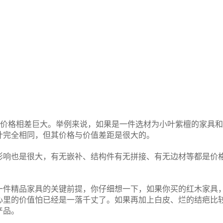
的价格相差巨大。举例来说，如果是一件选材为小叶紫檀的家具
计完全相同，但其价格与价值差距是很大的。
影响也是很大，有无嵌补、结构件有无拼接、有无边材等都是价
一件精品家具的关键前提，你仔细想一下，如果你买的红木家具
心里的价值怕已经是一落千丈了。如果再加上白皮、烂的结疤比
产品。