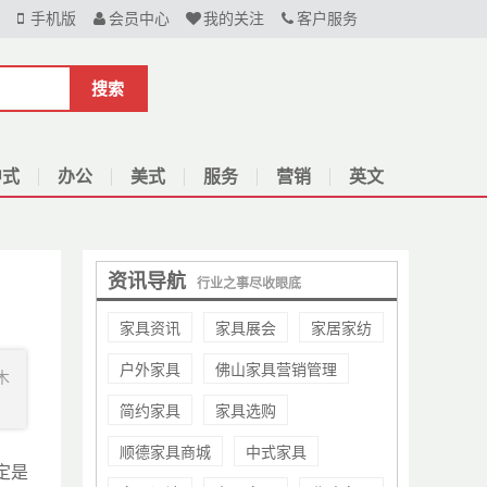
手机版
会员中心
我的关注
客户服务
搜索
中式
办公
美式
服务
营销
英文
资讯导航
行业之事尽收眼底
家具资讯
家具展会
家居家纺
户外家具
佛山家具营销管理
木
简约家具
家具选购
顺德家具商城
中式家具
定是