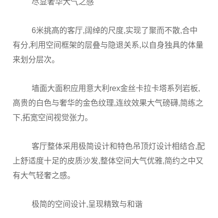
尽显奢华大气之感
6米挑高的客厅,阔绰的尺度,实现了聚而不散,合中
有分,利用空间框架的层叠与隐退关系,以自身独具的体量
来划分层次。
墙面大面积应用意大利rex金丝卡拉卡塔系列岩板,
高贵的白色与奢华的金色纹理,连纹效果大气磅礴,简练之
下,拓宽空间视觉张力。
客厅整体采用极简设计和特色吊顶灯设计相结合,配
上舒适度十足的皮质沙发,整体空间大气优雅,简约之中又
有大气轻奢之感。
极简的空间设计,呈现精致与和谐