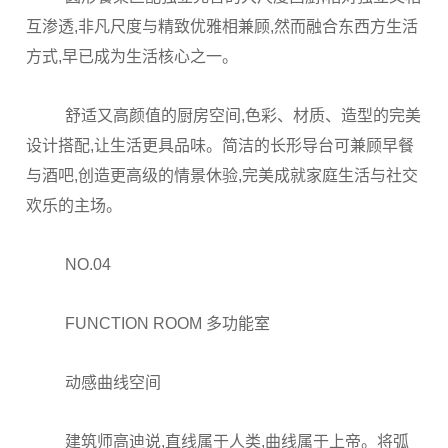
互渗透,非凡尺度与精致优雅相兼顾,然而融合东西方生活
方式,早已成为生活核心之一。
舒适又高颜值的厨房空间,色彩、材质、造型的完美
设计搭配,让生活更具品味。简洁的长形导台可兼顾早餐
与酒吧,创造更高级的情景休验,完美成就家庭生活与社交
欢乐的主场。
NO.04
FUNCTION ROOM 多功能室
动感曲线空间
建筑师高迪说,直线属于人类,曲线属于上帝。将弧