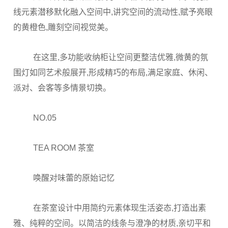
线元素潜移默化融入空间中,讲究空间的流动性,赋予亮眼
的黄橙色,雕刻空间视觉美。
在这里,多功能收纳柜让空间更整洁优雅,微黄的氛
围灯如同艺术般展开,形成精巧的布局,满足家庭、休闲、
派对、会客等多情景切换。
NO.05
TEA ROOM 茶室
唤醒对味蕾的原始记忆
在茶室设计中用简约元素体现生活姿态,打造出素
雅、纯粹的空间。以简洁的线条与澄净的材质,亲切平和