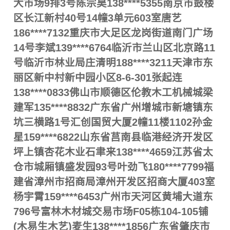
大市场9排3号陈宗昊138****5355南京市鼓楼
区长江新村40号14幢3单元603室唐艺
186****7132重庆市大足区龙岗街道南门广场
14号李斌139****6764临沂市兰山区北京路11
号临沂市林业局庄清明188****3211天津市东
丽区新中村新中园小区8-6-301张起连
138****0833佛山市顺德区伦教木工机械城梁
建军135****8832广东省广州增城市新塘镇东
坑三横路1号汇创国贸大厦2幢11楼1102孙金
星159****6822山东省莒南县临港经济开发区
坪上镇杏花木业石聿来138****4659江苏省太
仓市城厢镇盛发园93号叶劲飞180****7799福
建省漳州市招商局漳州开发区招商大厦403室
杨宇霄159****6453广州市天河区黄埔大道东
796号富林木材城交易市场F05栋104-105铺
(木易生木艺)麦生138****1856广东省肇庆市