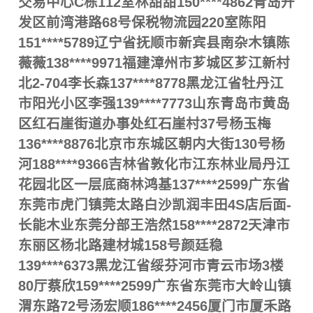
交易中心C栋112室林甜甜150****4862青岛开
发区前湾港路68号保税物流园220室陈阳
151****5789辽宁省抚顺市新宾县南杂木镇陈
薇薇138****9971福建漳州市芗城区芗江新村
北2-704李长森137****8778黑龙江省牡丹江
市阳光小区李强139****7773山东青岛市黄岛
区红石崖街道办事处红石崖村37号杨玉梅
136****8876北京市东城区朝内大街130号杨
河188****9366吉林省敦化市江东林业局丹江
花园北区一层底商林鸿基137****2599广东省
东莞市虎门镇莞太路白沙凯润丰田4S店后面-
长能木业东莞分部王浩然158****2872天津市
东丽区杨北路建材城158号颜廷稳
139****6373黑龙江省绥芬河市青云市场3楼
80厅蔡欣159****2599广东省东莞市大岭山镇
渭东路72号汤宏顺186****2456厦门市厦禾路