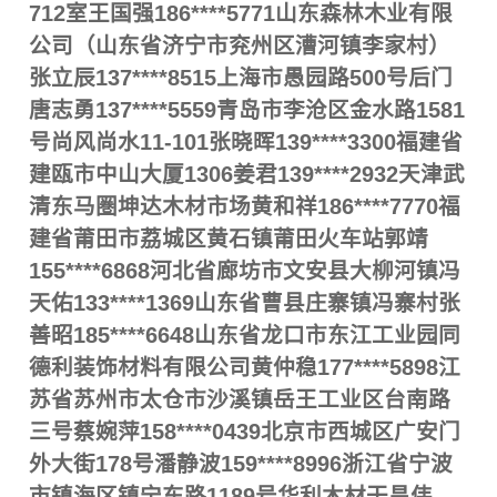
712室王国强186****5771山东森林木业有限
公司（山东省济宁市兖州区漕河镇李家村）
张立辰137****8515上海市愚园路500号后门
唐志勇137****5559青岛市李沧区金水路1581
号尚风尚水11-101张晓晖139****3300福建省
建瓯市中山大厦1306姜君139****2932天津武
清东马圏坤达木材市场黄和祥186****7770福
建省莆田市荔城区黄石镇莆田火车站郭靖
155****6868河北省廊坊市文安县大柳河镇冯
天佑133****1369山东省曹县庄寨镇冯寨村张
善昭185****6648山东省龙口市东江工业园同
德利装饰材料有限公司黄仲稳177****5898江
苏省苏州市太仓市沙溪镇岳王工业区台南路
三号蔡婉萍158****0439北京市西城区广安门
外大街178号潘静波159****8996浙江省宁波
市镇海区镇宁东路1189号华利木材干昌伟