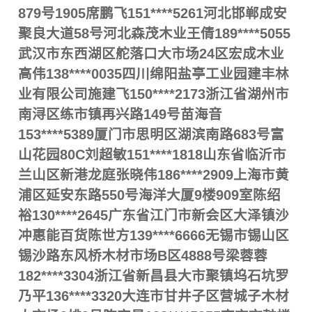
879号1905席鹏飞151****5261河北邯郸成安
聚良大道58号河北森茂木业王倩189****5055
武汉市东西湖区舵落口大市场24区宏成木业
高伟138****0035四川绵阳盐亭工业园建丰林
业有限公司施建飞150****2173浙江省湖州市
南浔区练市镇再兴路149号苗海音
153****5389厦门市思明区湖滨南路683号富
山花园80C刘超敏151****1818山东省临沂市
兰山区新港龙庭张晓伟186****2909上海市黄
浦区延安东路550号海洋大厦9楼909室陈绍
裕130****2645广东省江门市新会区大泽镇沙
冲惠能百货陈世方139****6666无锡市锡山区
锡沙路东风桥木材市场B区4888号梁蓉蓉
182****3304浙江省新昌县大市聚镇坞石坑罗
乃平136****3320大连市甘井子区营城子木材