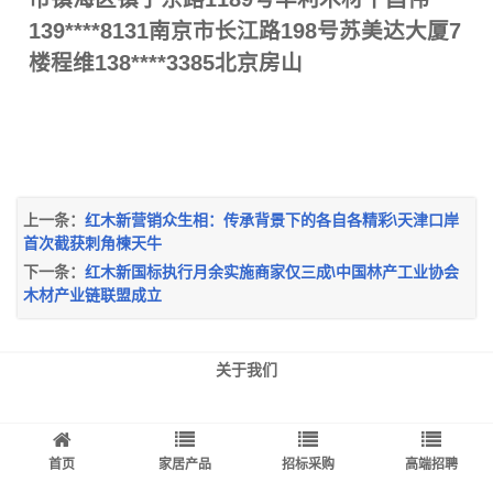
139****8131南京市长江路198号苏美达大厦7
楼程维138****3385北京房山
上一条：
红木新营销众生相：传承背景下的各自各精彩\天津口岸
首次截获刺角楝天牛
下一条：
红木新国标执行月余实施商家仅三成\中国林产工业协会
木材产业链联盟成立
关于我们
首页
家居产品
招标采购
高端招聘