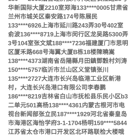
华新国际大厦2210室郑海133****0005甘肃省
兰州市城关区秦安路174号陈展民
133****6926上海市延川路243弄30号402室
俞波136****8719上海市闵行区龙吴路5300弄
3号104室张文斌188****7236福建厦门市思明
区厦禾路668号海翼大厦B栋18楼陳曉嵩
138****4373湖南省岳陽縣月田鎮鄧穀村刘涛
150****5757临沂市兰山区义堂镇张川
135****2727大连市长兴岛临港工业区新港
村，大连长兴岛港口有限公司李春鹏
186****8219吉林省白山市抚松县乐民小区b3
二单元501高杨138****4361内蒙古根河市电
视台新闻部张立民187****1929河北省秦皇岛
市海港区海怡学府3-1-1704杨明159****5844
江苏省太仓市港口开发区北环路联检大楼哦