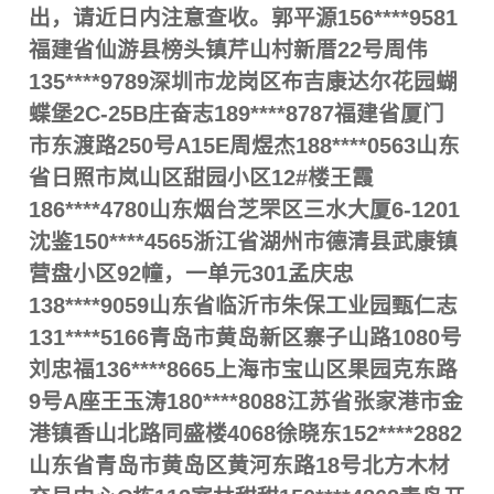
出，请近日内注意查收。郭平源156****9581
福建省仙游县榜头镇芹山村新厝22号周伟
135****9789深圳市龙岗区布吉康达尔花园蝴
蝶堡2C-25B庄奋志189****8787福建省厦门
市东渡路250号A15E周煜杰188****0563山东
省日照市岚山区甜园小区12#楼王霞
186****4780山东烟台芝罘区三水大厦6-1201
沈鉴150****4565浙江省湖州市德清县武康镇
营盘小区92幢，一单元301孟庆忠
138****9059山东省临沂市朱保工业园甄仁志
131****5166青岛市黄岛新区寨子山路1080号
刘忠福136****8665上海市宝山区果园克东路
9号A座王玉涛180****8088江苏省张家港市金
港镇香山北路同盛楼4068徐晓东152****2882
山东省青岛市黄岛区黄河东路18号北方木材