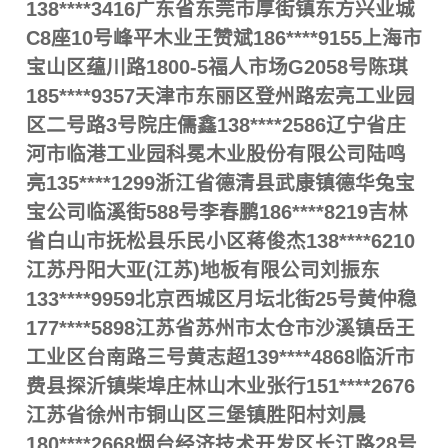
138****3416广东省东莞市厚街镇东方兴业城
C8座10号峰平木业王赞斌186****9155上海市
宝山区蕴川路1800-5福人市场G2058号陈琪
185****9357天津市东丽区登州路宏亮工业园
区二号路3号院庄儒鑫138****2586辽宁省庄
河市临港工业园科冕木业股份有限公司陆鸣
亮135****1299浙江省德清县武康镇德华兔宝
宝公司临溪街588号李春鹏186****8219吉林
省白山市抚松县乐民小区蒋俊杰138****6210
江苏丹阳大亚(江苏)地板有限公司刘振东
133****9959北京西城区月坛北街25号黄仲稳
177****5898江苏省苏州市太仓市沙溪镇岳王
工业区台南路三号黄志超139****4868临沂市
费县探沂镇柴埠庄林山木业张行151****2676
江苏省徐州市铜山区三堡镇胜阳村刘晨
180****2668烟台经济技术开发区长江路28号