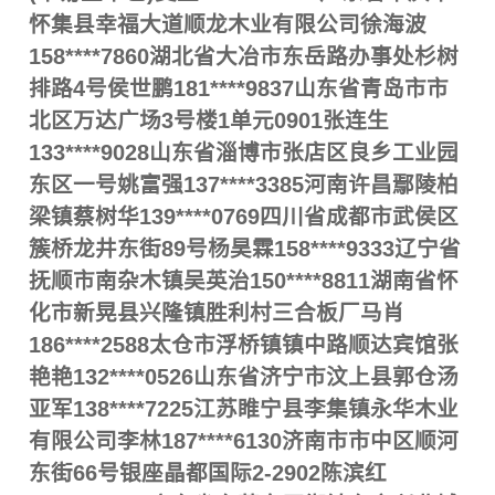
怀集县幸福大道顺龙木业有限公司徐海波
158****7860湖北省大冶市东岳路办事处杉树
排路4号侯世鹏181****9837山东省青岛市市
北区万达广场3号楼1单元0901张连生
133****9028山东省淄博市张店区良乡工业园
东区一号姚富强137****3385河南许昌鄢陵柏
梁镇蔡树华139****0769四川省成都市武侯区
簇桥龙井东街89号杨昊霖158****9333辽宁省
抚顺市南杂木镇吴英治150****8811湖南省怀
化市新晃县兴隆镇胜利村三合板厂马肖
186****2588太仓市浮桥镇镇中路顺达宾馆张
艳艳132****0526山东省济宁市汶上县郭仓汤
亚军138****7225江苏睢宁县李集镇永华木业
有限公司李林187****6130济南市市中区顺河
东街66号银座晶都国际2-2902陈滨红