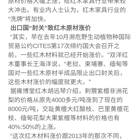
原材价格大幅上涨，给红木家具行业带来较
大冲击。有业内人士认为，红木家具行业的
“洗牌”将加快。
出口国“封关”致红木原材涨价
“其实，早在去年10月濒危野生动植物种国际
贸易公约CITES第17次缔约国大会召开之
前，一些红木材料就已经开始涨价。”双洋红
木董事长王海洋说，“老挝、柬埔寨、缅甸等
国对一些红木原材半成品限止出口封关后，
这些木材涨价的幅度就更大。”
据雍博堂红木胡远琴介绍，刺猬紫檀非洲花
梨的价格从原先4000多元/吨涨到了现在的
8000元/吨，交趾黄檀大红酸枝、巴里黄檀花
枝、缅甸花梨大果紫檀等材料的价格也有
40%:50%的上涨。
“这次红木材料涨价跟2013年的那次不同，