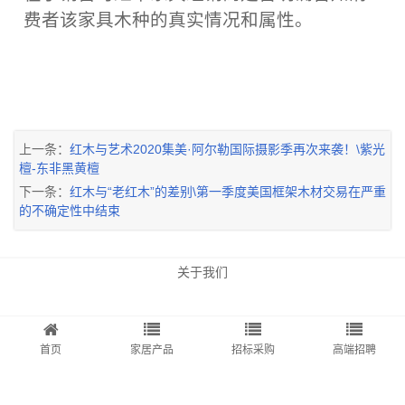
费者该家具木种的真实情况和属性。
上一条：
红木与艺术2020集美·阿尔勒国际摄影季再次来袭！\紫光
檀-东非黑黄檀
下一条：
红木与“老红木”的差别\第一季度美国框架木材交易在严重
的不确定性中结束
关于我们
首页
家居产品
招标采购
高端招聘