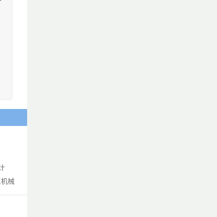
成
质
前
责
力
分
网
计
工机械
强
随
存