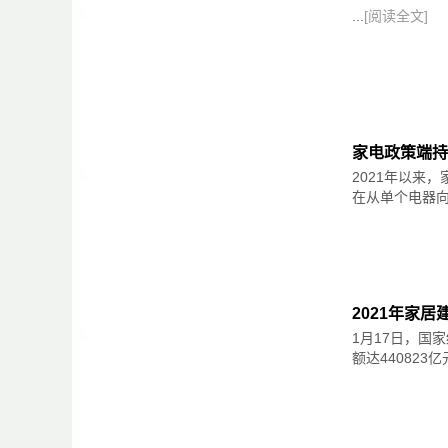
量换新带来更多增长空间。
...
[阅读全文]
家电行业完成了由早期 OEM 代工模式向 OD
比 60%~70%。其中，空调、冰箱和洗衣机产
50%;冰箱压缩机占全球产能的比重为 60%~70
中国家电产品不仅综合性能已经达到了国际先
据机电产品进出口商会口径，中国家电制造成本
家电政策端持
根据中研普华研究院《2022-2027年家电
2021年以来
在从单个电器向
我国家电行业经过世界范围内长期、充分的市场
全球能源结构转型所衍生出的相关制造行业机遇
红利。在企业向相关制造行业延伸发展并实 现
带来了估值重估的机 会。
从长远来看，家电企业行稳致远，拼的不只是
2021年家
在“摸着石头过河”的初级阶段，谁能又快又好
1月17日，国
文章来源：中研网
额达440823亿