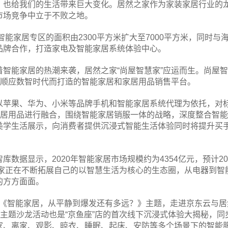
，也给我们的生活带来巨大变化。居然之家作为家装家居行业的
市场竞争中立于不败之地。
家居专区的面积由2300平方米扩大至7000平方米，同时与
品牌合作，打造家电及智能家居系统体验中心。
能家居的热潮来袭，居然之家“尚屋智慧家”应运而生。尚屋智
，顺应数智时代而打造的智能家居和家居用品销售平台。
苹果、华为、小米等品牌手机和智能家居系统代理为依托，对
家居用品进行融合，围绕智能家居销服一体的战略，深度整合智
美学生活展示，向消费者提供沉浸式智能生活体验同时将提升买
显示，2020年智能家居市场规模约为4354亿元，预计20
慧家正在不断拓展自己的以智慧生活为核心的生态圈，从电器到智
的方方面面。
聚焦《智能家居，从平静到爆发还有多远？》主题，走进京东云与居
次主题沙龙活动也是“京鱼座”店的首次线下沉浸式体验大揭秘，同
家、离家、观影、晾衣、睡眠、起床、安防等多个场景下的智能