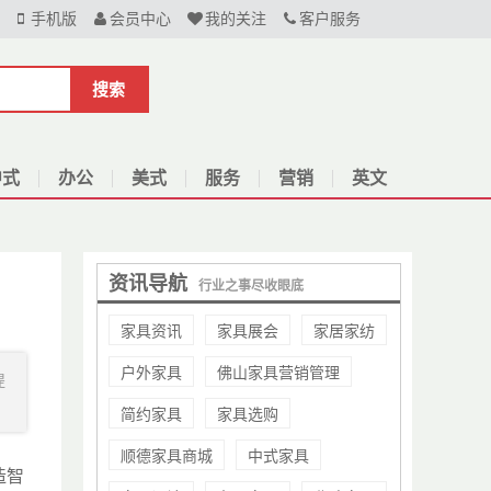
手机版
会员中心
我的关注
客户服务
搜索
中式
办公
美式
服务
营销
英文
资讯导航
行业之事尽收眼底
家具资讯
家具展会
家居家纺
户外家具
佛山家具营销管理
提
简约家具
家具选购
顺德家具商城
中式家具
造智