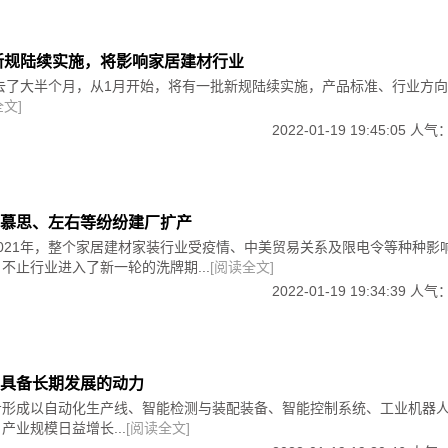
些新规陆续实施，将影响家居建材行业
过去了大半个月，从1月开始，将有一批新规陆续实施，产品标准、行业方
全文]
2022-01-19 19:45:05 人气
慕思、左右等纷纷建厂扩产
021年，整个家居建材家装行业受疫情、中美贸易关系及限电令等种种影
不止行业进入了新一轮的洗牌期...
[阅读全文]
2022-01-19 19:34:39 人气
具备长期发展的动力
步形成以自动化生产线、智能检测与装配装备、智能控制系统、工业机器
产业规模日益增长...
[阅读全文]